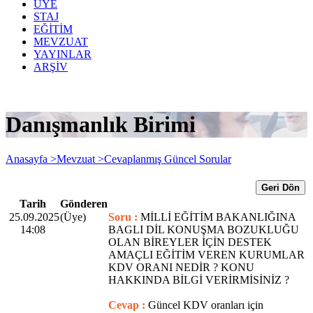
ÜYE
STAJ
EĞİTİM
MEVZUAT
YAYINLAR
ARŞİV
Danışmanlık Birimi
Anasayfa >
Mevzuat >
Cevaplanmış Güncel Sorular
Geri Dön
Tarih
Gönderen
25.09.2025
(Üye)
Soru :
MİLLİ EĞİTİM BAKANLIĞINA
14:08
BAGLI DİL KONUŞMA BOZUKLUĞU
OLAN BİREYLER İÇİN DESTEK
AMAÇLI EĞİTİM VEREN KURUMLAR
KDV ORANI NEDİR ? KONU
HAKKINDA BİLGİ VERİRMİSİNİZ ?
Cevap :
Güncel KDV oranları için