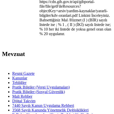
https://cdn.gib.gov.tr/api/gibportal-
file/file/getFileResources?
objectKey=arsiv/yardim-kaynaklar/yararli-
bilgiler/kdv-oranlari.pdf Linkini İnceleyiniz.
Bahsettiğiniz Mal /Hizmet (I ) (BİR) sayılı
listede ise ; % 1 , ( II ) (İKİ) sayılı listede ise;
% 10 her iki listede de yoksa genel oran olan
% 20 uygulanır.
Mevzuat
Resmi Gazete
Kanunlar
Tebliğler
Pratik Bilgiler (Vergi Uygulamaları)
Pratik Bilgiler (Sosyal Güvenlik)
Mali Rehber
Dijital Takvim
7440 Sayılı Kanun Uygulama Rehberi
3568 Sayılı Kanunda Yönetmelik Değişiklikleri