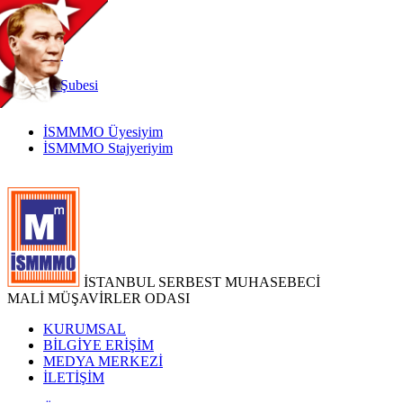
TR
|
EN
İnternet
Şubesi
İSMMMO Üyesiyim
İSMMMO Stajyeriyim
İSTANBUL SERBEST MUHASEBECİ
MALİ MÜŞAVİRLER ODASI
KURUMSAL
BİLGİYE ERİŞİM
MEDYA MERKEZİ
İLETİŞİM