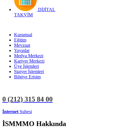
DİJİTAL
TAKVİM
Kurumsal
Eğitim
Mevzuat
Yayınlar
Medya Merkezi
Kariyer Merkezi
Üye İşlemleri
Stajyer İşlemleri
Bilgiye Erişim
0 (212)
315 84 00
İnternet
Şubesi
ÜYE İŞLEMLERİ
STAJYER İŞLEMLERİ
İSMMMO Hakkında