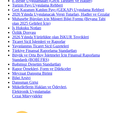
E-Belge Uygulamaları (Geçiş Tarihleri Ve Hadler)
Turizm Payı Uygulama Rehberi
Geri Kazanım Katılım Payı (GEKAP) Uygulama Rehberi
2026 Yılında Uygulanacak Vergi Tutarları, Hadler ve Cezalar
Muhasebe Büroları için Müşteri Bilgi Formu (Beyana Tabi
olan 2025 Gelirleri İçin)
İş Hukuku Notları
Özlük Dosyası
2026 Yılında Yürürlükte olan İŞKUR Teşvikleri
Ticaret Sicil İşlemleri ve Raporlar
Yayınlanmış Ticaret Sicil Gazeteleri
Türkiye Finansal Raporlama Standartları
Büyük ve Orta Boy İşletmeler İçin Finansal Raporlama
Standardı (BOBİ FRS)
Bağımsız Denetim Standartları
Rapor Örnekleri, Form ve Dilekçeler
Mevzuat Danışma Birimi
Bilgi Arşivi
Danışman Girişi
Mükelleflerin Hakları ve Ödevleri,
Elektronik Uygulamalar,
Cezai Müeyyideler