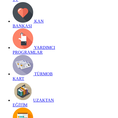
KAN
BANKASI
YARDIMCI
PROGRAMLAR
TÜRMOB
KART
UZAKTAN
EĞİTİM