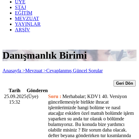
ÜYE
STAJ
EĞİTİM
MEVZUAT
YAYINLAR
ARŞİV
Danışmanlık Birimi
Anasayfa >
Mevzuat >
Cevaplanmış Güncel Sorular
Geri Dön
Tarih
Gönderen
25.09.2025
(Üye)
Soru :
Merhabalar; KDV1 40. Versiyon
15:32
güncellemesiyle birlikte ihracat
işlemlerimizde hangi bolüme ve nasıl
atacağız eskiden özel matrah bolümde işlem
yaparken su anda tur olarak o bölümde
bulamıyoruz. Bu konuda bize yardımcı
olabilir misiniz ? Bir sorum daha olacak.
defter beyana gönderirken tur kısımlarında