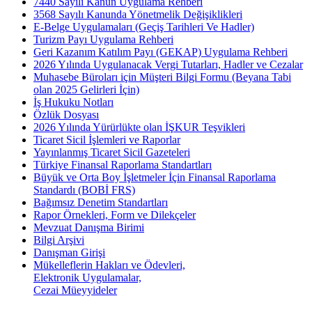
7440 Sayılı Kanun Uygulama Rehberi
3568 Sayılı Kanunda Yönetmelik Değişiklikleri
E-Belge Uygulamaları (Geçiş Tarihleri Ve Hadler)
Turizm Payı Uygulama Rehberi
Geri Kazanım Katılım Payı (GEKAP) Uygulama Rehberi
2026 Yılında Uygulanacak Vergi Tutarları, Hadler ve Cezalar
Muhasebe Büroları için Müşteri Bilgi Formu (Beyana Tabi
olan 2025 Gelirleri İçin)
İş Hukuku Notları
Özlük Dosyası
2026 Yılında Yürürlükte olan İŞKUR Teşvikleri
Ticaret Sicil İşlemleri ve Raporlar
Yayınlanmış Ticaret Sicil Gazeteleri
Türkiye Finansal Raporlama Standartları
Büyük ve Orta Boy İşletmeler İçin Finansal Raporlama
Standardı (BOBİ FRS)
Bağımsız Denetim Standartları
Rapor Örnekleri, Form ve Dilekçeler
Mevzuat Danışma Birimi
Bilgi Arşivi
Danışman Girişi
Mükelleflerin Hakları ve Ödevleri,
Elektronik Uygulamalar,
Cezai Müeyyideler