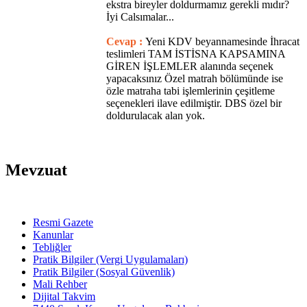
ekstra bireyler doldurmamız gerekli mıdır?
İyi Calsımalar...
Cevap :
Yeni KDV beyannamesinde İhracat
teslimleri TAM İSTİSNA KAPSAMINA
GİREN İŞLEMLER alanında seçenek
yapacaksınız Özel matrah bölümünde ise
özle matraha tabi işlemlerinin çeşitleme
seçenekleri ilave edilmiştir. DBS özel bir
doldurulacak alan yok.
Mevzuat
Resmi Gazete
Kanunlar
Tebliğler
Pratik Bilgiler (Vergi Uygulamaları)
Pratik Bilgiler (Sosyal Güvenlik)
Mali Rehber
Dijital Takvim