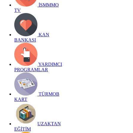
İSMMMO
TV
KAN
BANKASI
YARDIMCI
PROGRAMLAR
TÜRMOB
KART
UZAKTAN
EĞİTİM