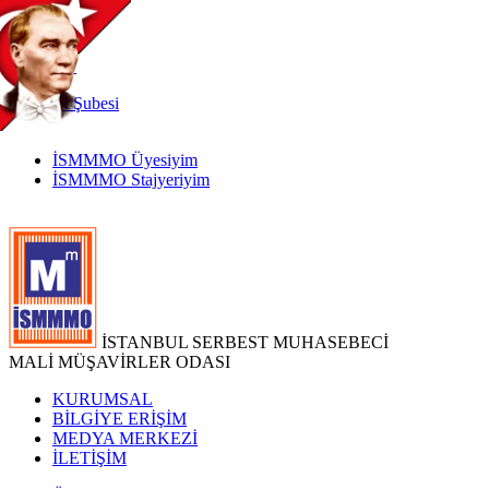
TR
|
EN
İnternet
Şubesi
İSMMMO Üyesiyim
İSMMMO Stajyeriyim
İSTANBUL SERBEST MUHASEBECİ
MALİ MÜŞAVİRLER ODASI
KURUMSAL
BİLGİYE ERİŞİM
MEDYA MERKEZİ
İLETİŞİM