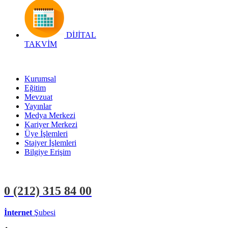
DİJİTAL
TAKVİM
Kurumsal
Eğitim
Mevzuat
Yayınlar
Medya Merkezi
Kariyer Merkezi
Üye İşlemleri
Stajyer İşlemleri
Bilgiye Erişim
0 (212)
315 84 00
İnternet
Şubesi
ÜYE İŞLEMLERİ
STAJYER İŞLEMLERİ