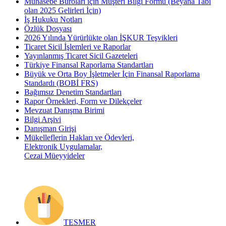
Muhasebe Büroları için Müşteri Bilgi Formu (Beyana Tabi
olan 2025 Gelirleri İçin)
İş Hukuku Notları
Özlük Dosyası
2026 Yılında Yürürlükte olan İŞKUR Teşvikleri
Ticaret Sicil İşlemleri ve Raporlar
Yayınlanmış Ticaret Sicil Gazeteleri
Türkiye Finansal Raporlama Standartları
Büyük ve Orta Boy İşletmeler İçin Finansal Raporlama
Standardı (BOBİ FRS)
Bağımsız Denetim Standartları
Rapor Örnekleri, Form ve Dilekçeler
Mevzuat Danışma Birimi
Bilgi Arşivi
Danışman Girişi
Mükelleflerin Hakları ve Ödevleri,
Elektronik Uygulamalar,
Cezai Müeyyideler
TESMER