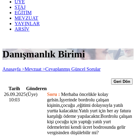
ÜYE
STAJ
EĞİTİM
MEVZUAT
YAYINLAR
ARŞİV
Danışmanlık Birimi
Anasayfa >
Mevzuat >
Cevaplanmış Güncel Sorular
Geri Dön
Tarih
Gönderen
26.09.2025
(Üye)
Soru :
Merhaba öncelikle kolay
10:03
gelsin.İşyerinde bordrolu çalışan
kişinin,çocuğu ,eğitimi dolayısıyla yatılı
yurtta kalacaktır.Yatılı yurt için her ay fatura
karşılığı ödeme yapılacaktır.Bordrolu çalışan
kişi çocuğu için yaptığı yatılı yurt
ödemelerini kendi ücret bodrosunda gelir
vergisinden düşülebilir mi?