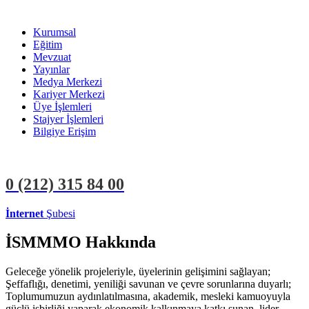
Kurumsal
Eğitim
Mevzuat
Yayınlar
Medya Merkezi
Kariyer Merkezi
Üye İşlemleri
Stajyer İşlemleri
Bilgiye Erişim
0 (212)
315 84 00
İnternet
Şubesi
ÜYE İŞLEMLERİ
STAJYER İŞLEMLERİ
İSMMMO Hakkında
Geleceğe yönelik projeleriyle, üyelerinin gelişimini sağlayan;
Şeffaflığı, denetimi, yeniliği savunan ve çevre sorunlarına duyarlı;
Toplumumuzun aydınlatılmasına, akademik, mesleki kamuoyuyla
güçlü işbirliği yaparak ekonomik kalkınmaya katkı sunan, lider