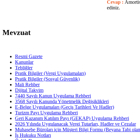
Cevap :
Amortis
ediniz.
Mevzuat
Resmi Gazete
Kanunlar
Tebliğler
Pratik Bilgiler (Vergi Uygulamaları)
Pratik Bilgiler (Sosyal Güvenlik)
Mali Rehber
Dijital Takvim
7440 Sayılı Kanun Uygulama Rehberi
3568 Sayılı Kanunda Yönetmelik Değişiklikleri
E-Belge Uygulamaları (Geçiş Tarihleri Ve Hadler)
Turizm Payı Uygulama Rehberi
Geri Kazanım Katılım Payı (GEKAP) Uygulama Rehberi
2026 Yılında Uygulanacak Vergi Tutarları, Hadler ve Cezalar
Muhasebe Büroları için Müşteri Bilgi Formu (Beyana Tabi olan 
İş Hukuku Notları