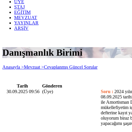
ÜYE
STAJ
EĞİTİM
MEVZUAT
YAYINLAR
ARŞİV
Danışmanlık Birimi
Anasayfa >
Mevzuat >
Cevaplanmış Güncel Sorular
Tarih
Gönderen
30.09.2025 09:56
(Üye)
Soru :
2024 yılı
08.09.2025 tarih
ile Amortisman D
mükellefiyetim i
defterine kayıt 
oluyorum biraz b
yapacağımı şaşır