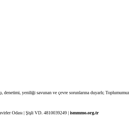
lığı, denetimi, yeniliği savunan ve çevre sorunlarına duyarlı; Toplumum
rler Odası | Şişli VD. 4810039249 |
ismmmo.org.tr