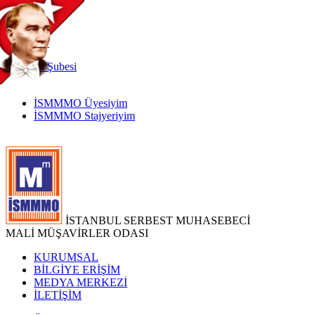
TR
|
EN
İnternet
Şubesi
İSMMMO Üyesiyim
İSMMMO Stajyeriyim
İSTANBUL SERBEST MUHASEBECİ
MALİ MÜŞAVİRLER ODASI
KURUMSAL
BİLGİYE ERİŞİM
MEDYA MERKEZİ
İLETİŞİM