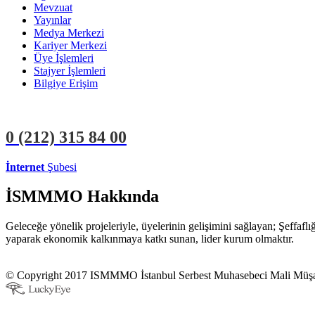
Mevzuat
Yayınlar
Medya Merkezi
Kariyer Merkezi
Üye İşlemleri
Stajyer İşlemleri
Bilgiye Erişim
0 (212)
315 84 00
İnternet
Şubesi
ÜYE İŞLEMLERİ
STAJYER İŞLEMLERİ
İSMMMO Hakkında
Geleceğe yönelik projeleriyle, üyelerinin gelişimini sağlayan; Şeffaf
yaparak ekonomik kalkınmaya katkı sunan, lider kurum olmaktır.
© Copyright 2017 ISMMMO İstanbul Serbest Muhasebeci Mali Müşavi