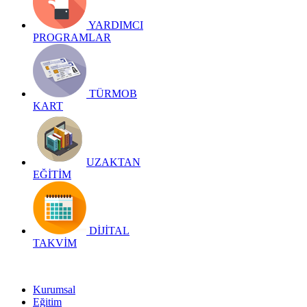
YARDIMCI
PROGRAMLAR
TÜRMOB
KART
UZAKTAN
EĞİTİM
DİJİTAL
TAKVİM
Kurumsal
Eğitim