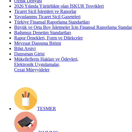
Özlük Dosyası
2026 Yılında Yürürlükte olan İŞKUR Teşvikleri
Ticaret Sicil İşlemleri ve Raporlar
Yayınlanmış Ticaret Sicil Gazeteleri
Türkiye Finansal Raporlama Standartları
Büyük ve Orta Boy İşletmeler İçin Finansal Raporlama Stand
Bağımsız Denetim Standartları
Rapor Örnekleri, Form ve Dilekçeler
Mevzuat Danışma Birimi
Bilgi Arşivi
Danışman Girişi
Mükelleflerin Hakları ve Ödevleri,
Elektronik Uygulamalar,
Cezai Müeyyideler
TESMER