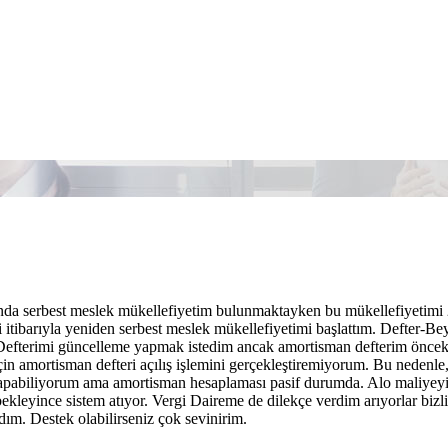
nda serbest meslek mükellefiyetim bulunmaktayken bu mükellefiyetimi 2
i itibarıyla yeniden serbest meslek mükellefiyetimi başlattım. Defter-B
efterimi güncelleme yapmak istedim ancak amortisman defterim önceki 
çin amortisman defteri açılış işlemini gerçekleştiremiyorum. Bu nedenl
yapabiliyorum ama amortisman hesaplaması pasif durumda. Alo maliyeyi 
ekleyince sistem atıyor. Vergi Daireme de dilekçe verdim arıyorlar biz
dım. Destek olabilirseniz çok sevinirim.