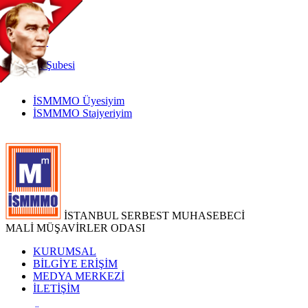
TR
|
EN
İnternet
Şubesi
İSMMMO Üyesiyim
İSMMMO Stajyeriyim
İSTANBUL SERBEST MUHASEBECİ
MALİ MÜŞAVİRLER ODASI
KURUMSAL
BİLGİYE ERİŞİM
MEDYA MERKEZİ
İLETİŞİM