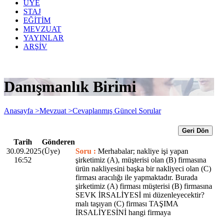
ÜYE
STAJ
EĞİTİM
MEVZUAT
YAYINLAR
ARŞİV
Danışmanlık Birimi
Anasayfa >
Mevzuat >
Cevaplanmış Güncel Sorular
Geri Dön
Tarih
Gönderen
30.09.2025
(Üye)
Soru :
Merhabalar; nakliye işi yapan
16:52
şirketimiz (A), müşterisi olan (B) firmasına
ürün nakliyesini başka bir nakliyeci olan (C)
firması aracılığı ile yapmaktadır. Burada
şirketimiz (A) firması müşterisi (B) firmasına
SEVK İRSALİYESİ mi düzenleyecektir?
malı taşıyan (C) firması TAŞIMA
İRSALİYESİNİ hangi firmaya