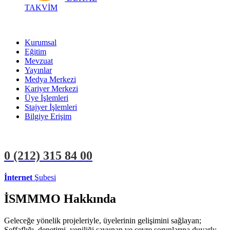
TAKVİM
Kurumsal
Eğitim
Mevzuat
Yayınlar
Medya Merkezi
Kariyer Merkezi
Üye İşlemleri
Stajyer İşlemleri
Bilgiye Erişim
0 (212)
315 84 00
İnternet
Şubesi
ÜYE İŞLEMLERİ
STAJYER İŞLEMLERİ
İSMMMO Hakkında
Geleceğe yönelik projeleriyle, üyelerinin gelişimini sağlayan;
Şeffaflığı, denetimi, yeniliği savunan ve çevre sorunlarına duyarlı;