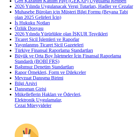
Geri Kazanım Katılım Payı (GEKAP) Uygulama Rehberi
2026 Yılında Uygulanacak Vergi Tutarları, Hadler ve Cezalar
Muhasebe Büroları için Müşteri Bilgi Formu (Beyana Tabi
olan 2025 Gelirleri İçin)
İş Hukuku Notları
Özlük Dosyası
2026 Yılında Yürürlükte olan İŞKUR Teşvikleri
Ticaret Sicil İşlemleri ve Raporlar
Yayınlanmış Ticaret Sicil Gazeteleri
Türkiye Finansal Raporlama Standartları
Büyük ve Orta Boy İşletmeler İçin Finansal Raporlama
Standardı (BOBİ FRS)
Bağımsız Denetim Standartları
Rapor Örnekleri, Form ve Dilekçeler
Mevzuat Danışma Birimi
Bilgi Arşivi
Danışman Girişi
Mükelleflerin Hakları ve Ödevleri,
Elektronik Uygulamalar,
Cezai Müeyyideler