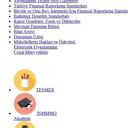
Yayınlanmış Ticaret Sicil Gazeteleri
Türkiye Finansal Raporlama Standartları
Büyük ve Orta Boy İşletmeler İçin Finansal Raporlama Stand
Bağımsız Denetim Standartları
Rapor Örnekleri, Form ve Dilekçeler
Mevzuat Danışma Birimi
Bilgi Arşivi
Danışman Girişi
Mükelleflerin Hakları ve Ödevleri,
Elektronik Uygulamalar,
Cezai Müeyyideler
TESMER
İSMMMO
Akademi