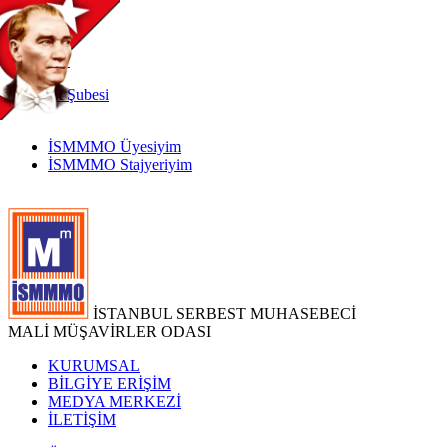
TR
|
EN
İnternet
Şubesi
İSMMMO Üyesiyim
İSMMMO Stajyeriyim
İSTANBUL SERBEST MUHASEBECİ
MALİ MÜŞAVİRLER ODASI
KURUMSAL
BİLGİYE ERİŞİM
MEDYA MERKEZİ
İLETİŞİM