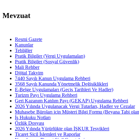
Mevzuat
Resmi Gazete
Kanunlar
Tebliğler
Pratik Bilgiler (Vergi Uygulamaları)
Pratik Bilgiler (Sosyal Güvenlik)
Mali Rehber
Dijital Takvim
7440 Sayılı Kanun Uygulama Rehberi
3568 Sayılı Kanunda Yönetmelik Değişiklikleri
E-Belge Uygulamaları (Geçiş Tarihleri Ve Hadler)
Turizm Payı Uygulama Rehberi
Geri Kazanım Katılım Payı (GEKAP) Uygulama Rehberi
2026 Yılında Uygulanacak Vergi Tutarları, Hadler ve Cezalar
Muhasebe Büroları için Müşteri Bilgi Formu (Beyana Tabi olan 
İş Hukuku Notları
Özlük Dosyası
2026 Yılında Yürürlükte olan İŞKUR Teşvikleri
Ticaret Sicil İşlemleri ve Raporlar