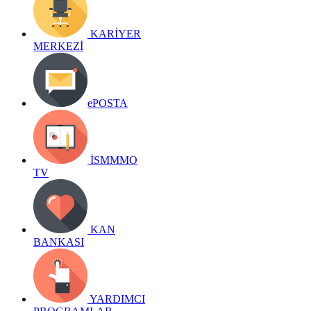
KARİYER
MERKEZİ
ePOSTA
İSMMMO
TV
KAN
BANKASI
YARDIMCI