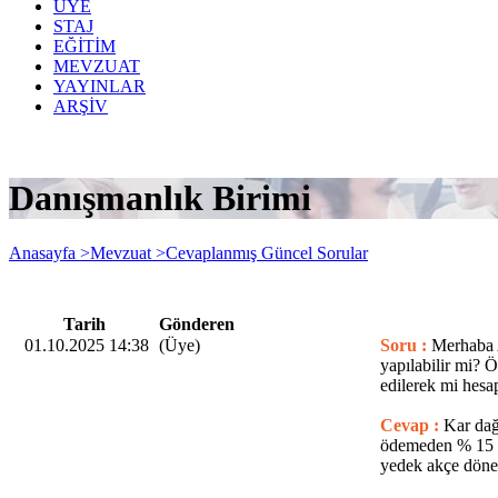
ÜYE
STAJ
EĞİTİM
MEVZUAT
YAYINLAR
ARŞİV
Danışmanlık Birimi
Anasayfa >
Mevzuat >
Cevaplanmış Güncel Sorular
Tarih
Gönderen
01.10.2025 14:38
(Üye)
Soru :
Merhaba A
yapılabilir mi? Ö
edilerek mi hesa
Cevap :
Kar dağ
ödemeden % 15 GV
yedek akçe dönem