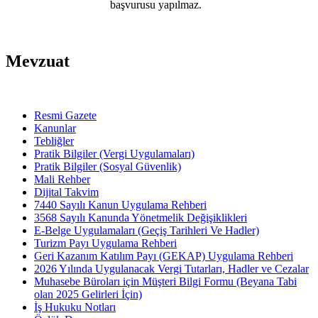
başvurusu yapılmaz.
Mevzuat
Resmi Gazete
Kanunlar
Tebliğler
Pratik Bilgiler (Vergi Uygulamaları)
Pratik Bilgiler (Sosyal Güvenlik)
Mali Rehber
Dijital Takvim
7440 Sayılı Kanun Uygulama Rehberi
3568 Sayılı Kanunda Yönetmelik Değişiklikleri
E-Belge Uygulamaları (Geçiş Tarihleri Ve Hadler)
Turizm Payı Uygulama Rehberi
Geri Kazanım Katılım Payı (GEKAP) Uygulama Rehberi
2026 Yılında Uygulanacak Vergi Tutarları, Hadler ve Cezalar
Muhasebe Büroları için Müşteri Bilgi Formu (Beyana Tabi
olan 2025 Gelirleri İçin)
İş Hukuku Notları