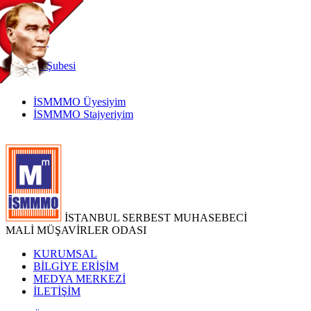
TR
|
EN
İnternet
Şubesi
İSMMMO Üyesiyim
İSMMMO Stajyeriyim
İSTANBUL SERBEST MUHASEBECİ
MALİ MÜŞAVİRLER ODASI
KURUMSAL
BİLGİYE ERİŞİM
MEDYA MERKEZİ
İLETİŞİM