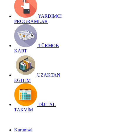
YARDIMCI
PROGRAMLAR
TÜRMOB
KART
UZAKTAN
EĞİTİM
DİJİTAL
TAKVİM
Kurumsal