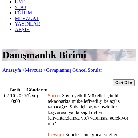
ÜYE
STAJ
EĞİTİM
MEVZUAT
YAYINLAR
ARŞİV
Danışmanlık Birimi
Anasayfa >
Mevzuat >
Cevaplanmış Güncel Sorular
Geri Dön
Tarih
Gönderen
02.10.2025
(Üye)
Soru :
Sayın yetkili Mükellef için bir
10:00
teknoparkta mükellefiyetli şube açılışı
yapacağız. Şube için ayrıca e-defter
başvurusu ya da kağıt defter
(envanter,damga vb.) yapılması gerekiyor
mu?
Cevap :
Şubeler için ayrıca e-defter