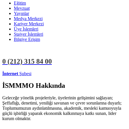
Eğitim
Mevzuat
Yayınlar
Medya Merkezi
Kariyer Merkezi
Üye İşlemleri
Stajyer İşlemleri
Bilgiye Erişim
0 (212)
315 84 00
İnternet
Şubesi
ÜYE İŞLEMLERİ
STAJYER İŞLEMLERİ
İSMMMO Hakkında
Geleceğe yönelik projeleriyle, üyelerinin gelişimini sağlayan;
Şeffaflığı, denetimi, yeniliği savunan ve çevre sorunlarına duyarlı;
Toplumumuzun aydınlatılmasına, akademik, mesleki kamuoyuyla
güçlü işbirliği yaparak ekonomik kalkınmaya katkı sunan, lider
kurum olmaktır.