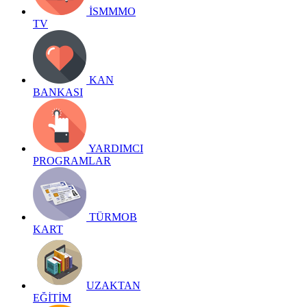
İSMMMO
TV
KAN
BANKASI
YARDIMCI
PROGRAMLAR
TÜRMOB
KART
UZAKTAN
EĞİTİM