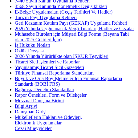
7440 Sayılı Kanun Uygulama Rehberi
3568 Sayılı Kanunda Yönetmelik Değişiklikleri
E-Belge Uygulamaları (Geçiş Tarihleri Ve Hadler)
Turizm Payı Uygulama Rehberi
Geri Kazanım Katılım Payı (GEKAP) Uygulama Rehberi
2026 Yılında Uygulanacak Vergi Tutarları, Hadler ve Cezalar
Muhasebe Büroları için Müşteri Bilgi Formu (Beyana Tabi
olan 2025 Gelirleri İçin)
İş Hukuku Notları
Özlük Dosyası
2026 Yılında Yürürlükte olan İŞKUR Teşvikleri
Ticaret Sicil İşlemleri ve Raporlar
Yayınlanmış Ticaret Sicil Gazeteleri
Türkiye Finansal Raporlama Standartları
Büyük ve Orta Boy İşletmeler İçin Finansal Raporlama
Standardı (BOBİ FRS)
Bağımsız Denetim Standartları
Rapor Örnekleri, Form ve Dilekçeler
Mevzuat Danışma Birimi
Bilgi Arşivi
Danışman Girişi
Mükelleflerin Hakları ve Ödevleri,
Elektronik Uygulamalar,
Cezai Müeyyideler