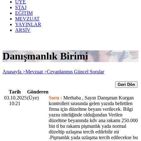
ÜYE
STAJ
EĞİTİM
MEVZUAT
YAYINLAR
ARŞİV
Danışmanlık Birimi
Anasayfa >
Mevzuat >
Cevaplanmış Güncel Sorular
Geri Dön
Tarih
Gönderen
03.10.2025
(Üye)
Soru :
Merhaba , Sayın Danışman Kurgan
10:21
kontrolleri sırasında gelen yazıda belirtilen
firma için düzeltme beyanı verilecek. Bilgi
yazısı niteliğinde olduğundan Verilen
düzeltme beyanında kdv ana rakamı 250.000
bin tl bu rakamı pişmanlık yada normal
düzeltip uzlaşma tercih edilebilir mi
.Pişmanlık yada uzlaşma tercih edilecekse bu