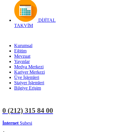
DİJİTAL
TAKVİM
Kurumsal
Eğitim
Mevzuat
Yayınlar
Medya Merkezi
Kariyer Merkezi
Üye İşlemleri
Stajyer İşlemleri
Bilgiye Erişim
0 (212)
315 84 00
İnternet
Şubesi
ÜYE İŞLEMLERİ
STAJYER İŞLEMLERİ