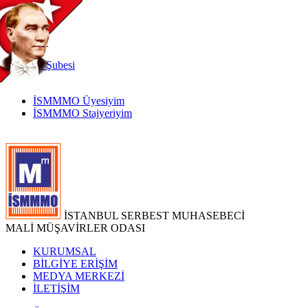
TR
|
EN
İnternet
Şubesi
İSMMMO Üyesiyim
İSMMMO Stajyeriyim
İSTANBUL SERBEST MUHASEBECİ
MALİ MÜŞAVİRLER ODASI
KURUMSAL
BİLGİYE ERİŞİM
MEDYA MERKEZİ
İLETİŞİM