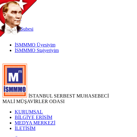
TR
|
EN
İnternet
Şubesi
İSMMMO Üyesiyim
İSMMMO Stajyeriyim
İSTANBUL SERBEST MUHASEBECİ
MALİ MÜŞAVİRLER ODASI
KURUMSAL
BİLGİYE ERİŞİM
MEDYA MERKEZİ
İLETİŞİM