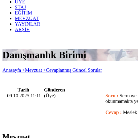
ÜYE
STAJ
EĞİTİM
MEVZUAT
YAYINLAR
ARŞİV
Danışmanlık Birimi
Anasayfa >
Mevzuat >
Cevaplanmış Güncel Sorular
Tarih
Gönderen
09.10.2025 11:11
(Üye)
Soru :
Sermaye t
okunmamakta yeni
Cevap :
Meslek 
Mevzuat