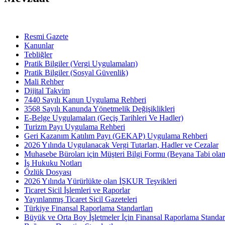
Resmi Gazete
Kanunlar
Tebliğler
Pratik Bilgiler (Vergi Uygulamaları)
Pratik Bilgiler (Sosyal Güvenlik)
Mali Rehber
Dijital Takvim
7440 Sayılı Kanun Uygulama Rehberi
3568 Sayılı Kanunda Yönetmelik Değişiklikleri
E-Belge Uygulamaları (Geçiş Tarihleri Ve Hadler)
Turizm Payı Uygulama Rehberi
Geri Kazanım Katılım Payı (GEKAP) Uygulama Rehberi
2026 Yılında Uygulanacak Vergi Tutarları, Hadler ve Cezalar
Muhasebe Büroları için Müşteri Bilgi Formu (Beyana Tabi olan 
İş Hukuku Notları
Özlük Dosyası
2026 Yılında Yürürlükte olan İŞKUR Teşvikleri
Ticaret Sicil İşlemleri ve Raporlar
Yayınlanmış Ticaret Sicil Gazeteleri
Türkiye Finansal Raporlama Standartları
Büyük ve Orta Boy İşletmeler İçin Finansal Raporlama Stand