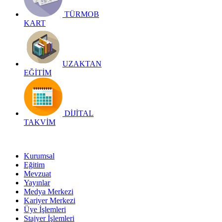
TÜRMOB
KART
UZAKTAN
EĞİTİM
DİJİTAL
TAKVİM
Kurumsal
Eğitim
Mevzuat
Yayınlar
Medya Merkezi
Kariyer Merkezi
Üye İşlemleri
Stajyer İşlemleri