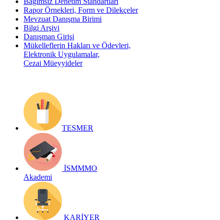
Bağımsız Denetim Standartları
Rapor Örnekleri, Form ve Dilekçeler
Mevzuat Danışma Birimi
Bilgi Arşivi
Danışman Girişi
Mükelleflerin Hakları ve Ödevleri,
Elektronik Uygulamalar,
Cezai Müeyyideler
TESMER
İSMMMO
Akademi
KARİYER