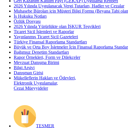
Geri Kazanım Katılım Payı (GEKAP) Uygulama Rehberi
2026 Yılında Uygulanacak Vergi Tutarları, Hadler ve Cezalar
Muhasebe Büroları için Müşteri Bilgi Formu (Beyana Tabi olan 
İş Hukuku Notları
Özlük Dosyası
2026 Yılında Yürürlükte olan İŞKUR Teşvikleri
Ticaret Sicil İşlemleri ve Raporlar
Yayınlanmış Ticaret Sicil Gazeteleri
Türkiye Finansal Raporlama Standartları
Büyük ve Orta Boy İşletmeler İçin Finansal Raporlama Stand
Bağımsız Denetim Standartları
Rapor Örnekleri, Form ve Dilekçeler
Mevzuat Danışma Birimi
Bilgi Arşivi
Danışman Girişi
Mükelleflerin Hakları ve Ödevleri,
Elektronik Uygulamalar,
Cezai Müeyyideler
TESMER