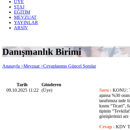
ÜYE
STAJ
EĞİTİM
MEVZUAT
YAYINLAR
ARŞİV
Danışmanlık Birimi
Anasayfa >
Mevzuat >
Cevaplanmış Güncel Sorular
Tarih
Gönderen
09.10.2025 11:22
(Üye)
Soru :
KONU: Tev
ajansa %30 oranın
tarafımıza iade 
kısmı “Ticari”, f
tipinin “Tevkifa
görüşlerinizi arz
Cevap :
KDV TE