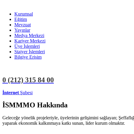
Kurumsal
Eğitim
Mevzuat
Yayınlar
Medya Merkezi
Kariyer Merkezi
Üye İşlemleri
Stajyer İşlemleri
Bilgiye Erişim
0 (212)
315 84 00
İnternet
Şubesi
ÜYE İŞLEMLERİ
STAJYER İŞLEMLERİ
İSMMMO Hakkında
Geleceğe yönelik projeleriyle, üyelerinin gelişimini sağlayan; Şeffaf
yaparak ekonomik kalkınmaya katkı sunan, lider kurum olmaktır.