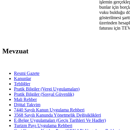
işlemin gerçekle
bunlar için borç
vuku bulduğu döne
gösterilmesi şar
üzerinden hes
faturası için T
Mevzuat
Resmi Gazete
Kanunlar
Tebliğler
Pratik Bilgiler (Vergi Uygulamaları)
Pratik Bilgiler (Sosyal Güvenlik)
Mali Rehber
Dijital Takvim
7440 Sayılı Kanun Uygulama Rehberi
3568 Sayılı Kanunda Yönetmelik Değişiklikleri
E-Belge Uygulamaları (Geçiş Tarihleri Ve Hadler)
Turizm Payı Uygulama Rehberi