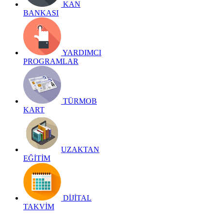
KAN
BANKASI
YARDIMCI
PROGRAMLAR
TÜRMOB
KART
UZAKTAN
EĞİTİM
DİJİTAL
TAKVİM