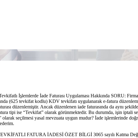
kifatlı İşlemlerde İade Faturası Uygulaması Hakkında SORU: Firmamız 
da (625 tevkifat kodlu) KDV tevkifatı uygulanarak e-fatura düzenlemekte
faturası düzenlemiştir. Ancak düzenlenen iade faturasında da aynı şekil
atura tipi ise “Tevkifat” olarak görünmektedir. Bu durumda, işin iptali 
t” olarak seçilmesi yasal mevzuata uygun mudur? İade işlemlerinde doğr
 ederim.
VKİFATLI FATURA İADESİ ÖZET BİLGİ 3065 sayılı Katma Değer Ver