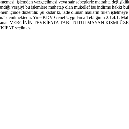
şmemesi, işlemden vazgeçilmesi veya sair sebeplerle matrahta değişiklik
landığı vergiyi bu işlemlere muhatap olan mükellef ise indirme hakkı bu
m içinde düzeltilir. Şu kadar ki, iade olunan malların fiilen işletmeye 
ttır.” denilmektedir. Yine KDV Genel Uygulama Tebliğinin 2.1.4.1. Mal 
aplanan VERGİNİN TEVKİFATA TABİ TUTULMAYAN KISMI ÜZERİND
EVKİFAT seçilmez.