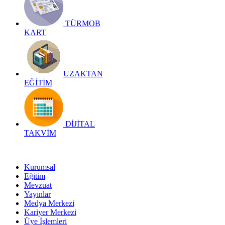
TÜRMOB
KART
UZAKTAN
EĞİTİM
DİJİTAL
TAKVİM
Kurumsal
Eğitim
Mevzuat
Yayınlar
Medya Merkezi
Kariyer Merkezi
Üye İşlemleri