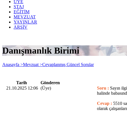
ÜYE
STAJ
EĞİTİM
MEVZUAT
YAYINLAR
ARŞİV
Danışmanlık Birimi
Anasayfa >
Mevzuat >
Cevaplanmış Güncel Sorular
Tarih
Gönderen
21.10.2025 12:06
(Üye)
Soru :
Sayın ilg
halinde babasınd
Cevap :
5510 say
olarak çalışanlar