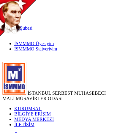
TR
|
EN
İnternet
Şubesi
İSMMMO Üyesiyim
İSMMMO Stajyeriyim
İSTANBUL SERBEST MUHASEBECİ
MALİ MÜŞAVİRLER ODASI
KURUMSAL
BİLGİYE ERİŞİM
MEDYA MERKEZİ
İLETİŞİM