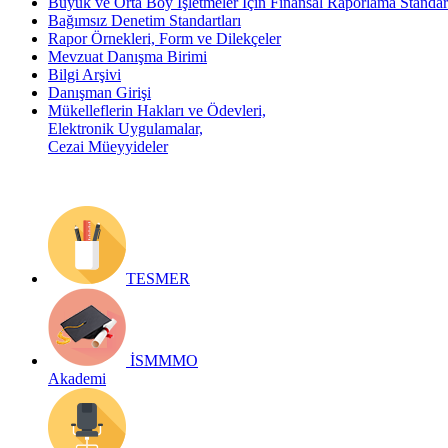
Büyük ve Orta Boy İşletmeler İçin Finansal Raporlama Stand
Bağımsız Denetim Standartları
Rapor Örnekleri, Form ve Dilekçeler
Mevzuat Danışma Birimi
Bilgi Arşivi
Danışman Girişi
Mükelleflerin Hakları ve Ödevleri,
Elektronik Uygulamalar,
Cezai Müeyyideler
TESMER
İSMMMO
Akademi