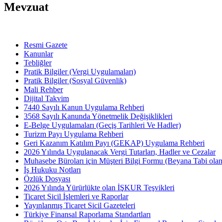
Mevzuat
Resmi Gazete
Kanunlar
Tebliğler
Pratik Bilgiler (Vergi Uygulamaları)
Pratik Bilgiler (Sosyal Güvenlik)
Mali Rehber
Dijital Takvim
7440 Sayılı Kanun Uygulama Rehberi
3568 Sayılı Kanunda Yönetmelik Değişiklikleri
E-Belge Uygulamaları (Geçiş Tarihleri Ve Hadler)
Turizm Payı Uygulama Rehberi
Geri Kazanım Katılım Payı (GEKAP) Uygulama Rehberi
2026 Yılında Uygulanacak Vergi Tutarları, Hadler ve Cezalar
Muhasebe Büroları için Müşteri Bilgi Formu (Beyana Tabi olan 
İş Hukuku Notları
Özlük Dosyası
2026 Yılında Yürürlükte olan İŞKUR Teşvikleri
Ticaret Sicil İşlemleri ve Raporlar
Yayınlanmış Ticaret Sicil Gazeteleri
Türkiye Finansal Raporlama Standartları