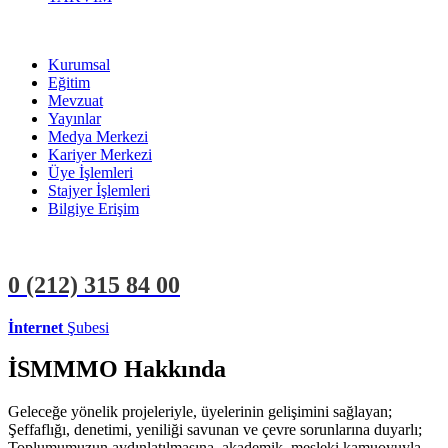
Kurumsal
Eğitim
Mevzuat
Yayınlar
Medya Merkezi
Kariyer Merkezi
Üye İşlemleri
Stajyer İşlemleri
Bilgiye Erişim
0 (212)
315 84 00
İnternet
Şubesi
ÜYE İŞLEMLERİ
STAJYER İŞLEMLERİ
İSMMMO Hakkında
Geleceğe yönelik projeleriyle, üyelerinin gelişimini sağlayan;
Şeffaflığı, denetimi, yeniliği savunan ve çevre sorunlarına duyarlı;
Toplumumuzun aydınlatılmasına, akademik, mesleki kamuoyuyla