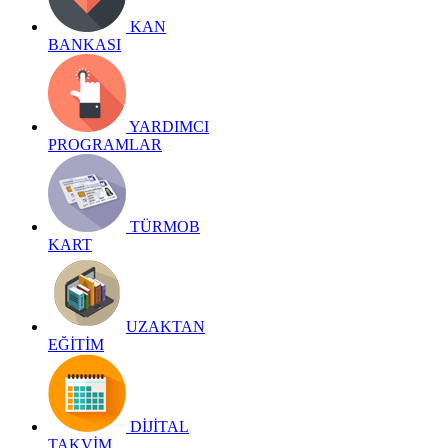
KAN
BANKASI
YARDIMCI
PROGRAMLAR
TÜRMOB
KART
UZAKTAN
EĞİTİM
DİJİTAL
TAKVİM