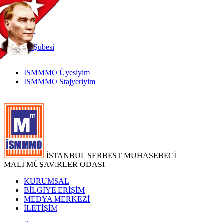
TR
|
EN
İnternet
Şubesi
İSMMMO Üyesiyim
İSMMMO Stajyeriyim
İSTANBUL SERBEST MUHASEBECİ
MALİ MÜŞAVİRLER ODASI
KURUMSAL
BİLGİYE ERİŞİM
MEDYA MERKEZİ
İLETİŞİM