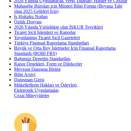
2026 Yılında Uygulanacak Vergi Tutarları, Hadler ve Cezalar
Muhasebe Büroları için Müşteri Bilgi Formu (Beyana Tabi
olan 2025 Gelirleri İçin)
İş Hukuku Notları
Özlük Dosyası
2026 Yılında Yürürlükte olan İŞKUR Teşvikleri
Ticaret Sicil İşlemleri ve Raporlar
Yayınlanmış Ticaret Sicil Gazeteleri
Türkiye Finansal Raporlama Standartları
Büyük ve Orta Boy İşletmeler İçin Finansal Raporlama
Standardı (BOBİ FRS)
Bağımsız Denetim Standartları
Rapor Örnekleri, Form ve Dilekçeler
Mevzuat Danışma Birimi
Bilgi Arşivi
Danışman Girişi
Mükelleflerin Hakları ve Ödevleri,
Elektronik Uygulamalar,
Cezai Müeyyideler