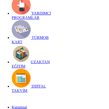
YARDIMCI
PROGRAMLAR
TÜRMOB
KART
UZAKTAN
EĞİTİM
DİJİTAL
TAKVİM
Kurumsal