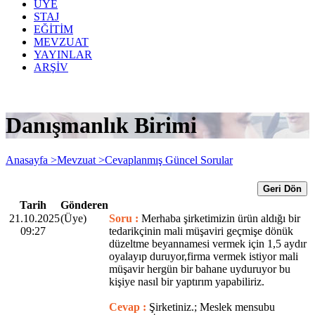
ÜYE
STAJ
EĞİTİM
MEVZUAT
YAYINLAR
ARŞİV
Danışmanlık Birimi
Anasayfa >
Mevzuat >
Cevaplanmış Güncel Sorular
Geri Dön
Tarih
Gönderen
21.10.2025
(Üye)
Soru :
Merhaba şirketimizin ürün aldığı bir
09:27
tedarikçinin mali müşaviri geçmişe dönük
düzeltme beyannamesi vermek için 1,5 aydır
oyalayıp duruyor,firma vermek istiyor mali
müşavir hergün bir bahane uyduruyor bu
kişiye nasıl bir yaptırım yapabiliriz.
Cevap :
Şirketiniz.; Meslek mensubu