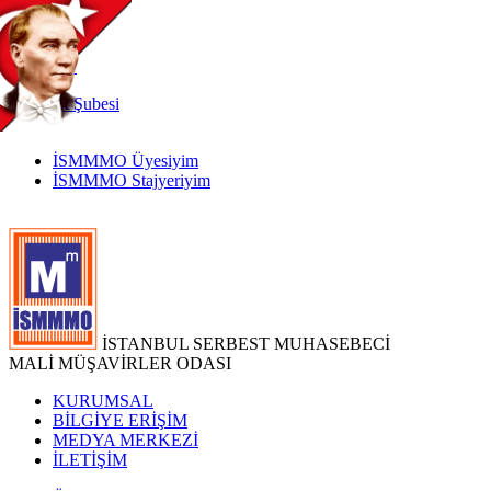
TR
|
EN
İnternet
Şubesi
İSMMMO Üyesiyim
İSMMMO Stajyeriyim
İSTANBUL SERBEST MUHASEBECİ
MALİ MÜŞAVİRLER ODASI
KURUMSAL
BİLGİYE ERİŞİM
MEDYA MERKEZİ
İLETİŞİM