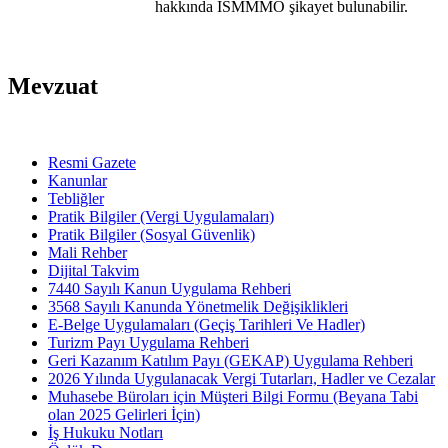
hakkında İSMMMO şikayet bulunabilir.
Mevzuat
Resmi Gazete
Kanunlar
Tebliğler
Pratik Bilgiler (Vergi Uygulamaları)
Pratik Bilgiler (Sosyal Güvenlik)
Mali Rehber
Dijital Takvim
7440 Sayılı Kanun Uygulama Rehberi
3568 Sayılı Kanunda Yönetmelik Değişiklikleri
E-Belge Uygulamaları (Geçiş Tarihleri Ve Hadler)
Turizm Payı Uygulama Rehberi
Geri Kazanım Katılım Payı (GEKAP) Uygulama Rehberi
2026 Yılında Uygulanacak Vergi Tutarları, Hadler ve Cezalar
Muhasebe Büroları için Müşteri Bilgi Formu (Beyana Tabi
olan 2025 Gelirleri İçin)
İş Hukuku Notları