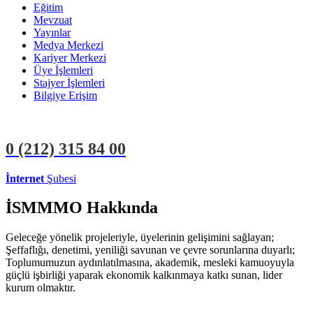
Eğitim
Mevzuat
Yayınlar
Medya Merkezi
Kariyer Merkezi
Üye İşlemleri
Stajyer İşlemleri
Bilgiye Erişim
0 (212)
315 84 00
İnternet
Şubesi
ÜYE İŞLEMLERİ
STAJYER İŞLEMLERİ
İSMMMO Hakkında
Geleceğe yönelik projeleriyle, üyelerinin gelişimini sağlayan;
Şeffaflığı, denetimi, yeniliği savunan ve çevre sorunlarına duyarlı;
Toplumumuzun aydınlatılmasına, akademik, mesleki kamuoyuyla
güçlü işbirliği yaparak ekonomik kalkınmaya katkı sunan, lider
kurum olmaktır.