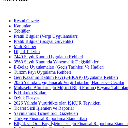
Resmi Gazete
Kanunlar
Tebliğler
Pratik Bilgiler (Vergi Uygulamaları)
Pratik Bilgiler (Sosyal Güvenlik)
Mali Rehber
Dijital Takvim
7440 Sayılı Kanun Uygulama Rehberi
3568 Sayılı Kanunda Yönetmelik Değişiklikleri
E-Belge Uygulamaları (Geçiş Tarihleri Ve Hadler)
Turizm Payı Uygulama Rehberi
Geri Kazanım Katılım Payı (GEKAP) Uygulama Rehberi
2026 Yılında Uygulanacak Vergi Tutarları, Hadler ve Cezalar
Muhasebe Büroları için Müşteri Bilgi Formu (Beyana Tabi olan 
İş Hukuku Notları
Özlük Dosyası
2026 Yılında Yürürlükte olan İŞKUR Teşvikleri
Ticaret Sicil İşlemleri ve Raporlar
Yayınlanmış Ticaret Sicil Gazeteleri
Türkiye Finansal Raporlama Standartları
Büyük ve Orta Boy İşletmeler İçin Finansal Raporlama Stand