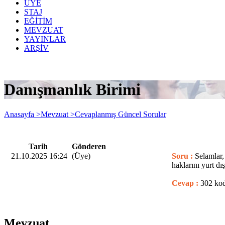
ÜYE
STAJ
EĞİTİM
MEVZUAT
YAYINLAR
ARŞİV
Danışmanlık Birimi
Anasayfa >
Mevzuat >
Cevaplanmış Güncel Sorular
Tarih
Gönderen
21.10.2025 16:24
(Üye)
Soru :
Selamlar,
haklarını yurt d
Cevap :
302 kod 
Mevzuat