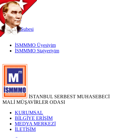
TR
|
EN
İnternet
Şubesi
İSMMMO Üyesiyim
İSMMMO Stajyeriyim
İSTANBUL SERBEST MUHASEBECİ
MALİ MÜŞAVİRLER ODASI
KURUMSAL
BİLGİYE ERİŞİM
MEDYA MERKEZİ
İLETİŞİM