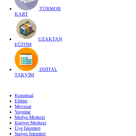
TÜRMOB
KART
UZAKTAN
EĞİTİM
DİJİTAL
TAKVİM
Kurumsal
Eğitim
Mevzuat
Yayınlar
Medya Merkezi
Kariyer Merkezi
Üye İşlemleri
Stajyer İşlemleri