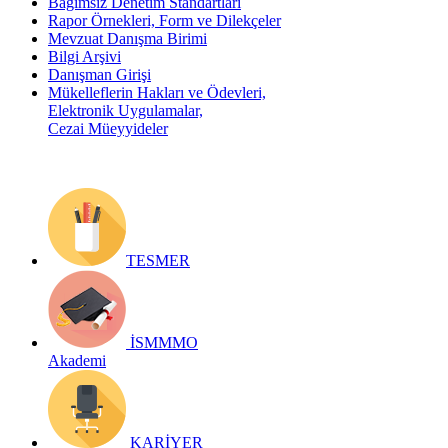
Bağımsız Denetim Standartları
Rapor Örnekleri, Form ve Dilekçeler
Mevzuat Danışma Birimi
Bilgi Arşivi
Danışman Girişi
Mükelleflerin Hakları ve Ödevleri,
Elektronik Uygulamalar,
Cezai Müeyyideler
TESMER
İSMMMO
Akademi
KARİYER