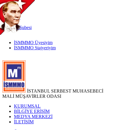
TR
|
EN
İnternet
Şubesi
İSMMMO Üyesiyim
İSMMMO Stajyeriyim
İSTANBUL SERBEST MUHASEBECİ
MALİ MÜŞAVİRLER ODASI
KURUMSAL
BİLGİYE ERİŞİM
MEDYA MERKEZİ
İLETİŞİM