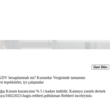
Geri Dön
da KDV hesaplanmalı mı? Kurumlar Vergisinde tamamını
 teşekkürler, iyi çalışmalar
ğış Kurum kazancının % 5 i kadarı indirilir. Kamuya yararlı dernek
ya/16022023-bagis-rehberi.pdfulunan Rehberi inceleyiniz.