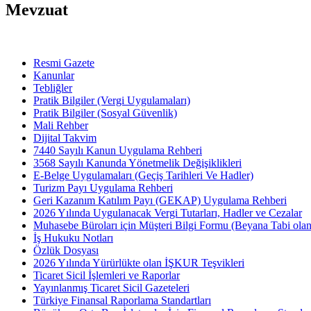
Mevzuat
Resmi Gazete
Kanunlar
Tebliğler
Pratik Bilgiler (Vergi Uygulamaları)
Pratik Bilgiler (Sosyal Güvenlik)
Mali Rehber
Dijital Takvim
7440 Sayılı Kanun Uygulama Rehberi
3568 Sayılı Kanunda Yönetmelik Değişiklikleri
E-Belge Uygulamaları (Geçiş Tarihleri Ve Hadler)
Turizm Payı Uygulama Rehberi
Geri Kazanım Katılım Payı (GEKAP) Uygulama Rehberi
2026 Yılında Uygulanacak Vergi Tutarları, Hadler ve Cezalar
Muhasebe Büroları için Müşteri Bilgi Formu (Beyana Tabi olan 
İş Hukuku Notları
Özlük Dosyası
2026 Yılında Yürürlükte olan İŞKUR Teşvikleri
Ticaret Sicil İşlemleri ve Raporlar
Yayınlanmış Ticaret Sicil Gazeteleri
Türkiye Finansal Raporlama Standartları