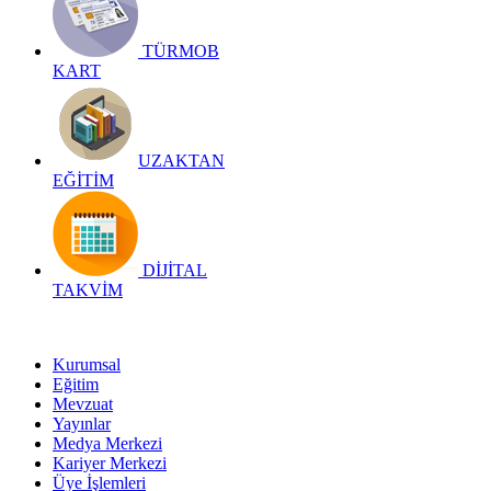
TÜRMOB
KART
UZAKTAN
EĞİTİM
DİJİTAL
TAKVİM
Kurumsal
Eğitim
Mevzuat
Yayınlar
Medya Merkezi
Kariyer Merkezi
Üye İşlemleri