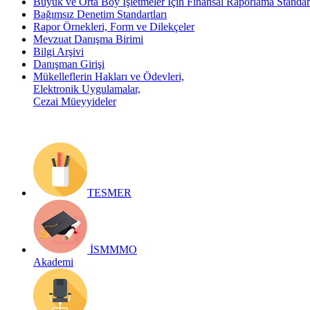
Büyük ve Orta Boy İşletmeler İçin Finansal Raporlama Stand
Bağımsız Denetim Standartları
Rapor Örnekleri, Form ve Dilekçeler
Mevzuat Danışma Birimi
Bilgi Arşivi
Danışman Girişi
Mükelleflerin Hakları ve Ödevleri,
Elektronik Uygulamalar,
Cezai Müeyyideler
TESMER
İSMMMO
Akademi