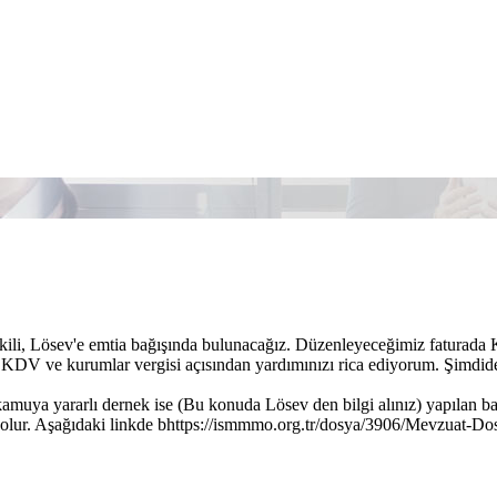
tkili, Lösev'e emtia bağışında bulunacağız. Düzenleyeceğimiz fatura
? KDV ve kurumlar vergisi açısından yardımınızı rica ediyorum. Şimdiden
amuya yararlı dernek ise (Bu konuda Lösev den bilgi alınız) yapılan ba
olur. Aşağıdaki linkde bhttps://ismmmo.org.tr/dosya/3906/Mevzuat-Dos