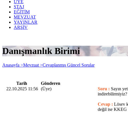
ÜYE
STAJ
EĞİTİM
MEVZUAT
YAYINLAR
ARŞİV
Danışmanlık Birimi
Anasayfa >
Mevzuat >
Cevaplanmış Güncel Sorular
Tarih
Gönderen
22.10.2025 11:56
(Üye)
Soru :
Sayın ye
indirebilirmiyiz
Cevap :
Lösev k
değil ise KKEG 