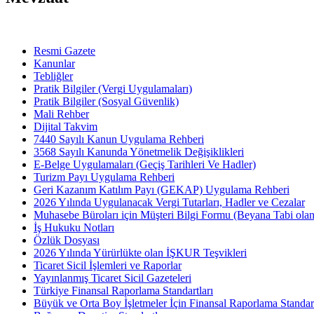
Resmi Gazete
Kanunlar
Tebliğler
Pratik Bilgiler (Vergi Uygulamaları)
Pratik Bilgiler (Sosyal Güvenlik)
Mali Rehber
Dijital Takvim
7440 Sayılı Kanun Uygulama Rehberi
3568 Sayılı Kanunda Yönetmelik Değişiklikleri
E-Belge Uygulamaları (Geçiş Tarihleri Ve Hadler)
Turizm Payı Uygulama Rehberi
Geri Kazanım Katılım Payı (GEKAP) Uygulama Rehberi
2026 Yılında Uygulanacak Vergi Tutarları, Hadler ve Cezalar
Muhasebe Büroları için Müşteri Bilgi Formu (Beyana Tabi olan 
İş Hukuku Notları
Özlük Dosyası
2026 Yılında Yürürlükte olan İŞKUR Teşvikleri
Ticaret Sicil İşlemleri ve Raporlar
Yayınlanmış Ticaret Sicil Gazeteleri
Türkiye Finansal Raporlama Standartları
Büyük ve Orta Boy İşletmeler İçin Finansal Raporlama Stand