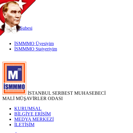
TR
|
EN
İnternet
Şubesi
İSMMMO Üyesiyim
İSMMMO Stajyeriyim
İSTANBUL SERBEST MUHASEBECİ
MALİ MÜŞAVİRLER ODASI
KURUMSAL
BİLGİYE ERİŞİM
MEDYA MERKEZİ
İLETİŞİM