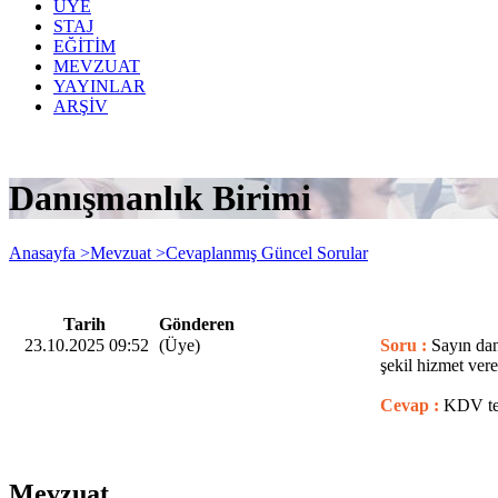
ÜYE
STAJ
EĞİTİM
MEVZUAT
YAYINLAR
ARŞİV
Danışmanlık Birimi
Anasayfa >
Mevzuat >
Cevaplanmış Güncel Sorular
Tarih
Gönderen
23.10.2025 09:52
(Üye)
Soru :
Sayın da
şekil hizmet ver
Cevap :
KDV tev
Mevzuat