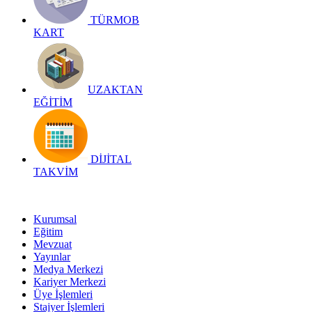
TÜRMOB
KART
UZAKTAN
EĞİTİM
DİJİTAL
TAKVİM
Kurumsal
Eğitim
Mevzuat
Yayınlar
Medya Merkezi
Kariyer Merkezi
Üye İşlemleri
Stajyer İşlemleri