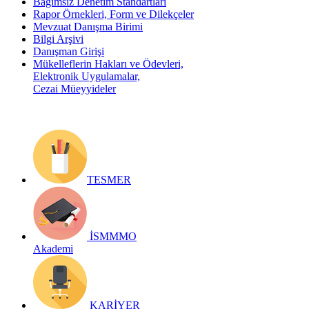
Bağımsız Denetim Standartları
Rapor Örnekleri, Form ve Dilekçeler
Mevzuat Danışma Birimi
Bilgi Arşivi
Danışman Girişi
Mükelleflerin Hakları ve Ödevleri,
Elektronik Uygulamalar,
Cezai Müeyyideler
TESMER
İSMMMO
Akademi
KARİYER