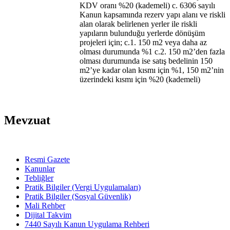
KDV oranı %20 (kademeli) c. 6306 sayılı
Kanun kapsamında rezerv yapı alanı ve riskli
alan olarak belirlenen yerler ile riskli
yapıların bulunduğu yerlerde dönüşüm
projeleri için; c.1. 150 m2 veya daha az
olması durumunda %1 c.2. 150 m2’den fazla
olması durumunda ise satış bedelinin 150
m2’ye kadar olan kısmı için %1, 150 m2’nin
üzerindeki kısmı için %20 (kademeli)
Mevzuat
Resmi Gazete
Kanunlar
Tebliğler
Pratik Bilgiler (Vergi Uygulamaları)
Pratik Bilgiler (Sosyal Güvenlik)
Mali Rehber
Dijital Takvim
7440 Sayılı Kanun Uygulama Rehberi