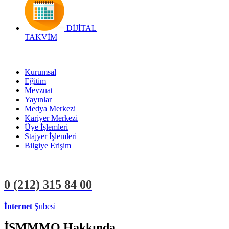
DİJİTAL
TAKVİM
Kurumsal
Eğitim
Mevzuat
Yayınlar
Medya Merkezi
Kariyer Merkezi
Üye İşlemleri
Stajyer İşlemleri
Bilgiye Erişim
0 (212)
315 84 00
İnternet
Şubesi
ÜYE İŞLEMLERİ
STAJYER İŞLEMLERİ
İSMMMO Hakkında