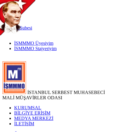
TR
|
EN
İnternet
Şubesi
İSMMMO Üyesiyim
İSMMMO Stajyeriyim
İSTANBUL SERBEST MUHASEBECİ
MALİ MÜŞAVİRLER ODASI
KURUMSAL
BİLGİYE ERİŞİM
MEDYA MERKEZİ
İLETİŞİM