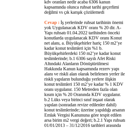
kdv oranları nedir acaba 6306 kanun
kapsamında olunca ruhsat tarihi geçerlimi
değilmi vs çık karışık çözülemedi
Cevap :
İş yerlerinde ruhsat tarihinin önemi
yok Uygulanacak KDV oranı % 20 dir. A-
Yapı ruhsatı 01.04.2022 tarihinden önceki
konutlarda uygulanacak KDV oranı Konut
net alanı, a. Büyükşehirler hariç 150 m2’ye
kadar konut teslimleri için %1 b.
Büyükşehirlerdeki 150 m2’ye kadar konut
teslimlerinde; b.1 6306 sayılı Afet Riski
Altındaki Alanların Dönüştürülmesi
Hakkında Kanun kapsamında rezerv yapı
alanı ve riskli alan olarak belirlenen yerler ile
riskli yapıların bulunduğu yerlere ilişkin
konut teslimleri 150 m2’ye kadar % 1 KDV
oranı uygulanır. 150 Metreden fazla olan
kısım için % 20 Oranında KDV uygulanır.
b.2 Lüks veya birinci sınıf inşaat olarak
yapılan (sonradan revize edilenler dahil)
konut teslimlerinde; üzerine yapıldığı arsanın
Emlak Vergisi Kanununa göre tespit edilen
arsa birim m2 vergi değeri; b.2.1 Yapı ruhsatı
01/01/2013 – 31/12/2016 tarihleri arasında