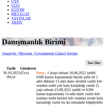
ÜYE
STAJ
EĞİTİM
MEVZUAT
YAYINLAR
ARŞİV
Danışmanlık Birimi
Anasayfa >
Mevzuat >
Cevaplanmış Güncel Sorular
Geri Dön
Tarih
Gönderen
30.10.2025
(Üye)
Soru :
1 )yapı ruhsatı 18,08,2022 tarihli
09:24
6306 kanun kapsamında büyük şehir de 2
adet dükkan 13 adet daire steslimi vardır kdv
oranları nedir çok kafa karışıklığı vardır 2)
yapı ruhsatı 23,08,2021 tarihli ve 6306
kanun kapsamında 14 adet daire vardır kdv
oranları nedir birsürü kdv oranları avrdır kafa
karışıklığı vardır bu iki ruhsattaki bilgilerdeki