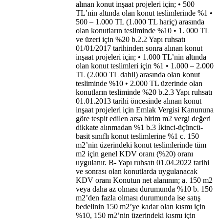
alınan konut inşaat projeleri için; • 500
TL’nin altında olan konut teslimlerinde %1 •
500 – 1.000 TL (1.000 TL hariç) arasında
olan konutların tesliminde %10 • 1. 000 TL
ve üzeri için %20 b.2.2 Yapı ruhsatı
01/01/2017 tarihinden sonra alınan konut
inşaat projeleri için; • 1.000 TL’nin altında
olan konut teslimleri için %1 • 1.000 – 2.000
TL (2.000 TL dahil) arasında olan konut
tesliminde %10 • 2.000 TL üzerinde olan
konutların tesliminde %20 b.2.3 Yapı ruhsatı
01.01.2013 tarihi öncesinde alınan konut
inşaat projeleri için Emlak Vergisi Kanununa
göre tespit edilen arsa birim m2 vergi değeri
dikkate alınmadan %1 b.3 İkinci-üçüncü-
basit sınıflı konut teslimlerine %1 c. 150
m2’nin üzerindeki konut teslimlerinde tüm
m2 için genel KDV oranı (%20) oranı
uygulanır. B- Yapı ruhsatı 01.04.2022 tarihi
ve sonrası olan konutlarda uygulanacak
KDV oranı Konutun net alanının; a. 150 m2
veya daha az olması durumunda %10 b. 150
m2’den fazla olması durumunda ise satış
bedelinin 150 m2’ye kadar olan kısmı için
%10, 150 m2’nin üzerindeki kısmı için