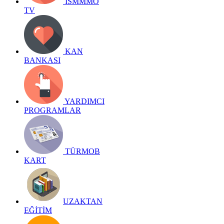
İSMMMO
TV
KAN
BANKASI
YARDIMCI
PROGRAMLAR
TÜRMOB
KART
UZAKTAN
EĞİTİM