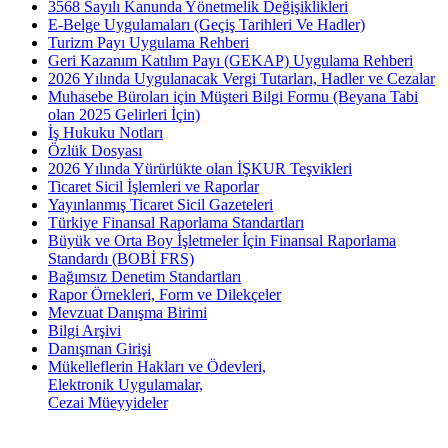
3568 Sayılı Kanunda Yönetmelik Değişiklikleri
E-Belge Uygulamaları (Geçiş Tarihleri Ve Hadler)
Turizm Payı Uygulama Rehberi
Geri Kazanım Katılım Payı (GEKAP) Uygulama Rehberi
2026 Yılında Uygulanacak Vergi Tutarları, Hadler ve Cezalar
Muhasebe Büroları için Müşteri Bilgi Formu (Beyana Tabi
olan 2025 Gelirleri İçin)
İş Hukuku Notları
Özlük Dosyası
2026 Yılında Yürürlükte olan İŞKUR Teşvikleri
Ticaret Sicil İşlemleri ve Raporlar
Yayınlanmış Ticaret Sicil Gazeteleri
Türkiye Finansal Raporlama Standartları
Büyük ve Orta Boy İşletmeler İçin Finansal Raporlama
Standardı (BOBİ FRS)
Bağımsız Denetim Standartları
Rapor Örnekleri, Form ve Dilekçeler
Mevzuat Danışma Birimi
Bilgi Arşivi
Danışman Girişi
Mükelleflerin Hakları ve Ödevleri,
Elektronik Uygulamalar,
Cezai Müeyyideler