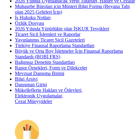
2026 Yılında Uygulanacak Vergi Tutarları, Hadler ve Cezalar
Muhasebe Büroları için Müşteri Bilgi Formu (Beyana Tabi
olan 2025 Gelirleri İçin)
İş Hukuku Notları
Özlük Dosyası
2026 Yılında Yürürlükte olan İŞKUR Teşvikleri
Ticaret Sicil İşlemleri ve Raporlar
Yayınlanmış Ticaret Sicil Gazeteleri
Türkiye Finansal Raporlama Standartları
Büyük ve Orta Boy İşletmeler İçin Finansal Raporlama
Standardı (BOBİ FRS)
Bağımsız Denetim Standartları
Rapor Örnekleri, Form ve Dilekçeler
Mevzuat Danışma Birimi
Bilgi Arşivi
Danışman Girişi
Mükelleflerin Hakları ve Ödevleri,
Elektronik Uygulamalar,
Cezai Müeyyideler