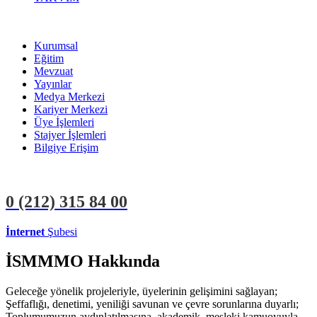
Kurumsal
Eğitim
Mevzuat
Yayınlar
Medya Merkezi
Kariyer Merkezi
Üye İşlemleri
Stajyer İşlemleri
Bilgiye Erişim
0 (212)
315 84 00
İnternet
Şubesi
ÜYE İŞLEMLERİ
STAJYER İŞLEMLERİ
İSMMMO Hakkında
Geleceğe yönelik projeleriyle, üyelerinin gelişimini sağlayan;
Şeffaflığı, denetimi, yeniliği savunan ve çevre sorunlarına duyarlı;
Toplumumuzun aydınlatılmasına, akademik, mesleki kamuoyuyla