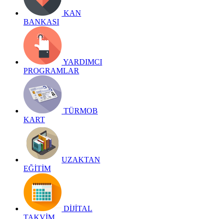
KAN
BANKASI
YARDIMCI
PROGRAMLAR
TÜRMOB
KART
UZAKTAN
EĞİTİM
DİJİTAL
TAKVİM