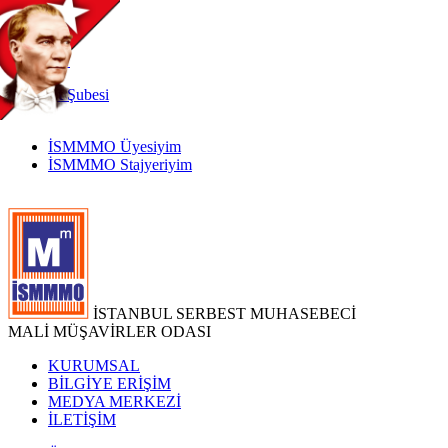
TR
|
EN
İnternet
Şubesi
İSMMMO Üyesiyim
İSMMMO Stajyeriyim
İSTANBUL SERBEST MUHASEBECİ
MALİ MÜŞAVİRLER ODASI
KURUMSAL
BİLGİYE ERİŞİM
MEDYA MERKEZİ
İLETİŞİM