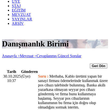
ÜYE
STAJ
EĞİTİM
MEVZUAT
YAYINLAR
ARŞİV
Danışmanlık Birimi
Anasayfa >
Mevzuat >
Cevaplanmış Güncel Sorular
Geri Dön
Tarih
Gönderen
30.10.2025
(Üye)
Soru :
Merhaba, Kablo üretimi yapan bir
10:37
sanayi firması ödemelerinde kullanmak üzere
pos cihazı talebinde bulunmuş. Banka akıllı
yazarkasa olmayan seyyar pos cihazı
göndermiş ve firma bunu kullanmaya
başlamış. Seyyar pos cihazlarının
kullanımının bu firma için doğru olup
olmadığını sormak isterim.