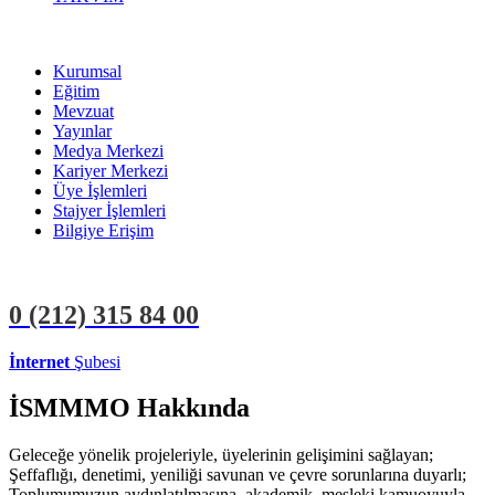
Kurumsal
Eğitim
Mevzuat
Yayınlar
Medya Merkezi
Kariyer Merkezi
Üye İşlemleri
Stajyer İşlemleri
Bilgiye Erişim
0 (212)
315 84 00
İnternet
Şubesi
ÜYE İŞLEMLERİ
STAJYER İŞLEMLERİ
İSMMMO Hakkında
Geleceğe yönelik projeleriyle, üyelerinin gelişimini sağlayan;
Şeffaflığı, denetimi, yeniliği savunan ve çevre sorunlarına duyarlı;
Toplumumuzun aydınlatılmasına, akademik, mesleki kamuoyuyla