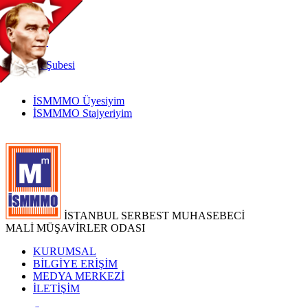
TR
|
EN
İnternet
Şubesi
İSMMMO Üyesiyim
İSMMMO Stajyeriyim
İSTANBUL SERBEST MUHASEBECİ
MALİ MÜŞAVİRLER ODASI
KURUMSAL
BİLGİYE ERİŞİM
MEDYA MERKEZİ
İLETİŞİM