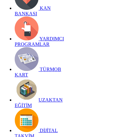
KAN
BANKASI
YARDIMCI
PROGRAMLAR
TÜRMOB
KART
UZAKTAN
EĞİTİM
DİJİTAL
TAKVİM