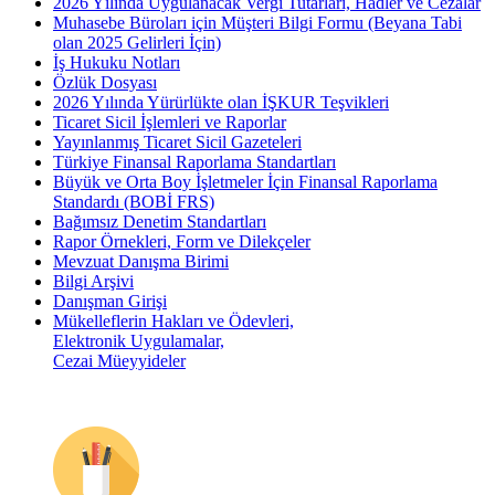
2026 Yılında Uygulanacak Vergi Tutarları, Hadler ve Cezalar
Muhasebe Büroları için Müşteri Bilgi Formu (Beyana Tabi
olan 2025 Gelirleri İçin)
İş Hukuku Notları
Özlük Dosyası
2026 Yılında Yürürlükte olan İŞKUR Teşvikleri
Ticaret Sicil İşlemleri ve Raporlar
Yayınlanmış Ticaret Sicil Gazeteleri
Türkiye Finansal Raporlama Standartları
Büyük ve Orta Boy İşletmeler İçin Finansal Raporlama
Standardı (BOBİ FRS)
Bağımsız Denetim Standartları
Rapor Örnekleri, Form ve Dilekçeler
Mevzuat Danışma Birimi
Bilgi Arşivi
Danışman Girişi
Mükelleflerin Hakları ve Ödevleri,
Elektronik Uygulamalar,
Cezai Müeyyideler