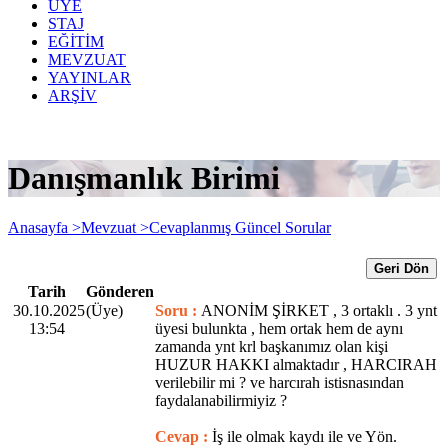
ÜYE
STAJ
EĞİTİM
MEVZUAT
YAYINLAR
ARŞİV
Danışmanlık Birimi
Anasayfa >
Mevzuat >
Cevaplanmış Güncel Sorular
Geri Dön
Tarih
Gönderen
30.10.2025
(Üye)
Soru :
ANONİM ŞİRKET , 3 ortaklı . 3 ynt
13:54
üyesi bulunkta , hem ortak hem de aynı
zamanda ynt krl başkanımız olan kişi
HUZUR HAKKI almaktadır , HARCIRAH
verilebilir mi ? ve harcırah istisnasından
faydalanabilirmiyiz ?
Cevap :
İş ile olmak kaydı ile ve Yön.