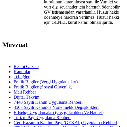
kurulunun karar alması şartı ile Yurt içi ve
yurt dışı seyahatler için harcırah ödenebilir.
GV istisnasından yararlanılır. Huzur hakkı
ödenmeye harcırah verilmez. Huzur hakkı
için GENEL kurul kararı olması şarttır.
Mevzuat
Resmi Gazete
Kanunlar
Tebliğler
Pratik Bilgiler (Vergi Uygulamaları)
Pratik Bilgiler (Sosyal Güvenlik)
Mali Rehber
Dijital Takvim
7440 Sayılı Kanun Uygulama Rehberi
3568 Sayılı Kanunda Yönetmelik Değişiklikleri
E-Belge Uygulamaları (Geçiş Tarihleri Ve Hadler)
Turizm Payı Uygulama Rehberi
Geri Kazanım Katılım Payı (GEKAP) Uygulama Rehberi