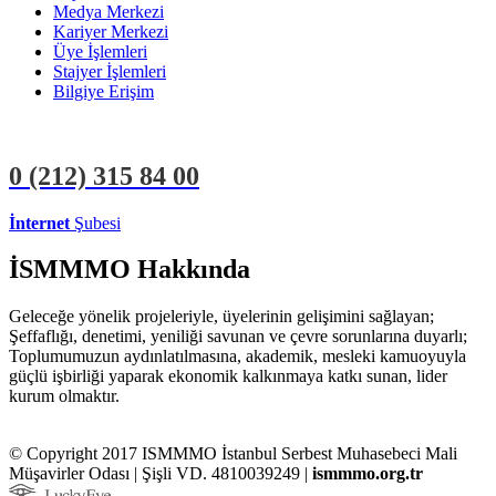
Medya Merkezi
Kariyer Merkezi
Üye İşlemleri
Stajyer İşlemleri
Bilgiye Erişim
0 (212)
315 84 00
İnternet
Şubesi
ÜYE İŞLEMLERİ
STAJYER İŞLEMLERİ
İSMMMO Hakkında
Geleceğe yönelik projeleriyle, üyelerinin gelişimini sağlayan;
Şeffaflığı, denetimi, yeniliği savunan ve çevre sorunlarına duyarlı;
Toplumumuzun aydınlatılmasına, akademik, mesleki kamuoyuyla
güçlü işbirliği yaparak ekonomik kalkınmaya katkı sunan, lider
kurum olmaktır.
© Copyright 2017 ISMMMO İstanbul Serbest Muhasebeci Mali
Müşavirler Odası | Şişli VD. 4810039249 |
ismmmo.org.tr