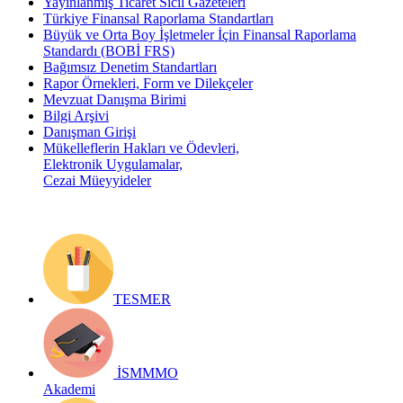
Yayınlanmış Ticaret Sicil Gazeteleri
Türkiye Finansal Raporlama Standartları
Büyük ve Orta Boy İşletmeler İçin Finansal Raporlama
Standardı (BOBİ FRS)
Bağımsız Denetim Standartları
Rapor Örnekleri, Form ve Dilekçeler
Mevzuat Danışma Birimi
Bilgi Arşivi
Danışman Girişi
Mükelleflerin Hakları ve Ödevleri,
Elektronik Uygulamalar,
Cezai Müeyyideler
TESMER
İSMMMO
Akademi