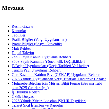
Mevzuat
Resmi Gazete
Kanunlar
Tebliğler
Pratik Bilgiler (Vergi Uygulamaları)
Pratik Bilgiler (Sosyal Güvenlik)
Mali Rehber
Dijital Takvim
7440 Sayılı Kanun Uygulama Rehberi
3568 Sayılı Kanunda Yönetmelik Değişiklikleri
E-Belge Uygulamaları (Geçiş Tarihleri Ve Hadler)
Turizm Payı Uygulama Rehberi
Geri Kazanım Katılım Payı (GEKAP) Uygulama Rehberi
2026 Yılında Uygulanacak Vergi Tutarları, Hadler ve Cezalar
Muhasebe Büroları için Müşteri Bilgi Formu (Beyana Tabi
olan 2025 Gelirleri İçin)
İş Hukuku Notları
Özlük Dosyası
2026 Yılında Yürürlükte olan İŞKUR Teşvikleri
Ticaret Sicil İşlemleri ve Raporlar