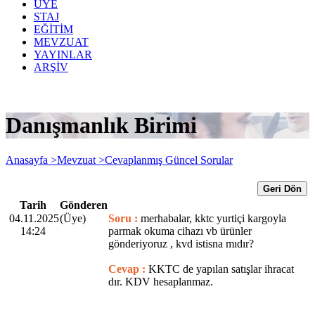
ÜYE
STAJ
EĞİTİM
MEVZUAT
YAYINLAR
ARŞİV
Danışmanlık Birimi
Anasayfa >
Mevzuat >
Cevaplanmış Güncel Sorular
Geri Dön
Tarih
Gönderen
04.11.2025
(Üye)
Soru :
merhabalar, kktc yurtiçi kargoyla
14:24
parmak okuma cihazı vb ürünler
gönderiyoruz , kvd istisna mıdır?
Cevap :
KKTC de yapılan satışlar ihracat
dır. KDV hesaplanmaz.