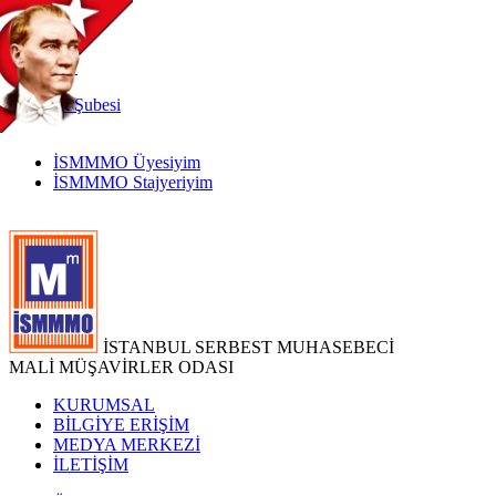
TR
|
EN
İnternet
Şubesi
İSMMMO Üyesiyim
İSMMMO Stajyeriyim
İSTANBUL SERBEST MUHASEBECİ
MALİ MÜŞAVİRLER ODASI
KURUMSAL
BİLGİYE ERİŞİM
MEDYA MERKEZİ
İLETİŞİM