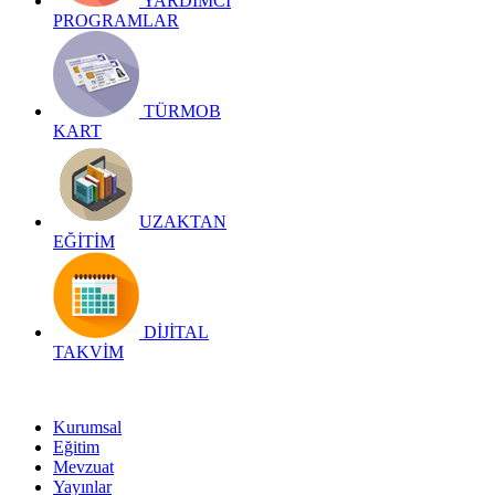
YARDIMCI
PROGRAMLAR
TÜRMOB
KART
UZAKTAN
EĞİTİM
DİJİTAL
TAKVİM
Kurumsal
Eğitim
Mevzuat
Yayınlar