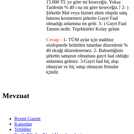
15.000 TL ye göre mi keseceğiz. Yoksa
Tarifenin % 40 ı na mı göre keseceğiz.? 2- )
Şirketin Mal veya hizmet alımı olupda satış
faturası kesmemesi şirketin Gayri Faal
olmadığı anlamına mı gelir. 3- ) Gayri Faal
Tanımı nedir. Teşekkürler Kolay gelsin
Cevap :
1- TÜM aylar için makbuz
sözleşmede belirtilen tutardan düzenlenir %
40 eksiği düzenlenemez. 2- Bahsettiğiniz
şirketin satışının olmaması gayri faal olduğu
anlamına gelmez. 3-Gayri faal hiç alışı
olmayan ve hiç satışı olmayan firmalar
içindir.
Mevzuat
Resmi Gazete
Kanunlar
Tebliğler