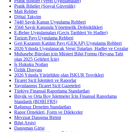
Pratik Bilgiler (Vergi Uygulamaları)
Pratik Bilgiler (Sosyal Güvenlik)
Mali Rehber
Dijital Takvim
7440 Sayılı Kanun Uygulama Rehberi
3568 Sayılı Kanunda Yönetmelik Değişiklikleri
E-Belge Uygulamaları (Geçiş Tarihleri Ve Hadler)
Turizm Payı Uygulama Rehberi
Geri Kazanım Katılım Payı (GEKAP) Uygulama Rehberi
2026 Yılında Uygulanacak Vergi Tutarları, Hadler ve Cezalar
Muhasebe Büroları için Müşteri Bilgi Formu (Beyana Tabi
olan 2025 Gelirleri İçin)
İş Hukuku Notları
Özlük Dosyası
2026 Yılında Yürürlükte olan İŞKUR Teşvikleri
Ticaret Sicil İşlemleri ve Raporlar
Yayınlanmış Ticaret Sicil Gazeteleri
Türkiye Finansal Raporlama Standartları
Büyük ve Orta Boy İşletmeler İçin Finansal Raporlama
Standardı (BOBİ FRS)
Bağımsız Denetim Standartları
Rapor Örnekleri, Form ve Dilekçeler
Mevzuat Danışma Birimi
Bilgi Arşivi
Danışman Girişi