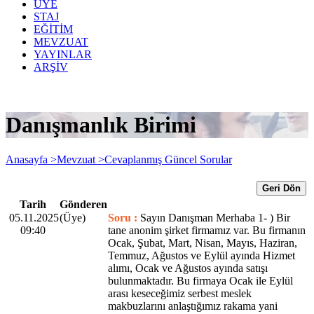
ÜYE
STAJ
EĞİTİM
MEVZUAT
YAYINLAR
ARŞİV
Danışmanlık Birimi
Anasayfa >
Mevzuat >
Cevaplanmış Güncel Sorular
Geri Dön
Tarih
Gönderen
05.11.2025
(Üye)
Soru :
Sayın Danışman Merhaba 1- ) Bir
09:40
tane anonim şirket firmamız var. Bu firmanın
Ocak, Şubat, Mart, Nisan, Mayıs, Haziran,
Temmuz, Ağustos ve Eylül ayında Hizmet
alımı, Ocak ve Ağustos ayında satışı
bulunmaktadır. Bu firmaya Ocak ile Eylül
arası keseceğimiz serbest meslek
makbuzlarını anlaştığımız rakama yani