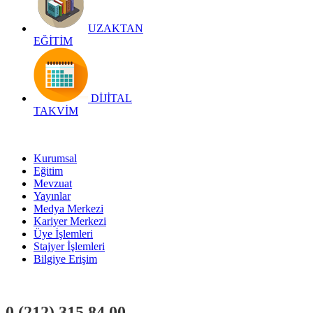
UZAKTAN
EĞİTİM
DİJİTAL
TAKVİM
Kurumsal
Eğitim
Mevzuat
Yayınlar
Medya Merkezi
Kariyer Merkezi
Üye İşlemleri
Stajyer İşlemleri
Bilgiye Erişim
0 (212)
315 84 00