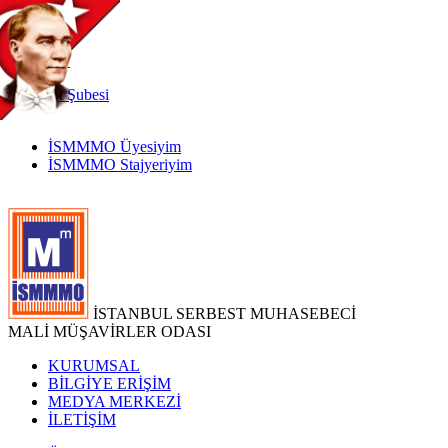
TR
|
EN
İnternet
Şubesi
İSMMMO Üyesiyim
İSMMMO Stajyeriyim
İSTANBUL SERBEST MUHASEBECİ
MALİ MÜŞAVİRLER ODASI
KURUMSAL
BİLGİYE ERİŞİM
MEDYA MERKEZİ
İLETİŞİM