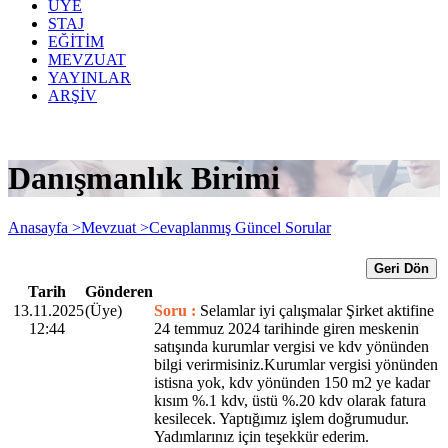
ÜYE
STAJ
EĞİTİM
MEVZUAT
YAYINLAR
ARŞİV
Danışmanlık Birimi
Anasayfa >
Mevzuat >
Cevaplanmış Güncel Sorular
Geri Dön
Tarih
Gönderen
13.11.2025
(Üye)
Soru :
Selamlar iyi çalışmalar Şirket aktifine
12:44
24 temmuz 2024 tarihinde giren meskenin
satışında kurumlar vergisi ve kdv yönünden
bilgi verirmisiniz.Kurumlar vergisi yönünden
istisna yok, kdv yönünden 150 m2 ye kadar
kısım %.1 kdv, üstü %.20 kdv olarak fatura
kesilecek. Yaptığımız işlem doğrumudur.
Yadımlarınız için teşekkür ederim.