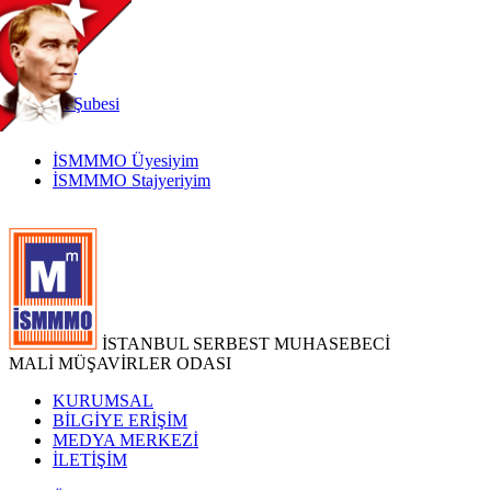
TR
|
EN
İnternet
Şubesi
İSMMMO Üyesiyim
İSMMMO Stajyeriyim
İSTANBUL SERBEST MUHASEBECİ
MALİ MÜŞAVİRLER ODASI
KURUMSAL
BİLGİYE ERİŞİM
MEDYA MERKEZİ
İLETİŞİM