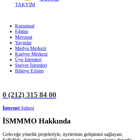
TAKVİM
Kurumsal
Eğitim
Mevzuat
Yayınlar
Medya Merkezi
Kariyer Merkezi
Üye İşlemleri
Stajyer İşlemleri
Bilgiye Erişim
0 (212)
315 84 00
İnternet
Şubesi
ÜYE İŞLEMLERİ
STAJYER İŞLEMLERİ
İSMMMO Hakkında
Geleceğe yönelik projeleriyle, üyelerinin gelişimini sağlayan;
Şeffaflığı, denetimi, yeniliği savunan ve çevre sorunlarına duyarlı;