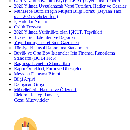
Geri Kazanım Katılım Payı (GEKAP) Uygulama Rehberi
2026 Yılında Uygulanacak Vergi Tutarları, Hadler ve Cezalar
Muhasebe Büroları için Müşteri Bilgi Formu (Beyana Tabi
olan 2025 Gelirleri İçin)
İş Hukuku Notları
Özlük Dosyası
2026 Yılında Yürürlükte olan İŞKUR Teşvikleri
Ticaret Sicil İşlemleri ve Raporlar
Yayınlanmış Ticaret Sicil Gazeteleri
Türkiye Finansal Raporlama Standartları
Büyük ve Orta Boy İşletmeler İçin Finansal Raporlama
Standardı (BOBİ FRS)
Bağımsız Denetim Standartları
Rapor Örnekleri, Form ve Dilekçeler
Mevzuat Danışma Birimi
Bilgi Arşivi
Danışman Girişi
Mükelleflerin Hakları ve Ödevleri,
Elektronik Uygulamalar,
Cezai Müeyyideler