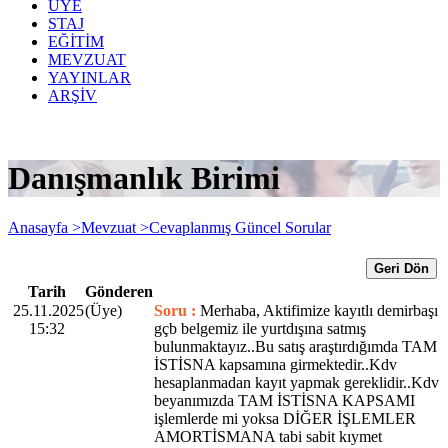
ÜYE
STAJ
EĞİTİM
MEVZUAT
YAYINLAR
ARŞİV
Danışmanlık Birimi
Anasayfa >
Mevzuat >
Cevaplanmış Güncel Sorular
Geri Dön
Tarih
Gönderen
25.11.2025
(Üye)
Soru :
Merhaba, Aktifimize kayıtlı demirbaşı
15:32
gçb belgemiz ile yurtdışına satmış
bulunmaktayız..Bu satış araştırdığımda TAM
İSTİSNA kapsamına girmektedir..Kdv
hesaplanmadan kayıt yapmak gereklidir..Kdv
beyanımızda TAM İSTİSNA KAPSAMI
işlemlerde mi yoksa DİĞER İŞLEMLER
AMORTİSMANA tabi sabit kıymet