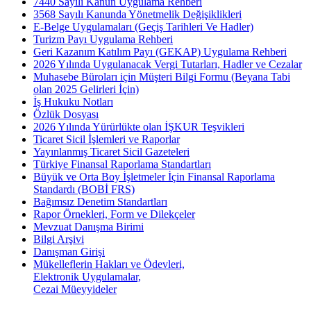
7440 Sayılı Kanun Uygulama Rehberi
3568 Sayılı Kanunda Yönetmelik Değişiklikleri
E-Belge Uygulamaları (Geçiş Tarihleri Ve Hadler)
Turizm Payı Uygulama Rehberi
Geri Kazanım Katılım Payı (GEKAP) Uygulama Rehberi
2026 Yılında Uygulanacak Vergi Tutarları, Hadler ve Cezalar
Muhasebe Büroları için Müşteri Bilgi Formu (Beyana Tabi
olan 2025 Gelirleri İçin)
İş Hukuku Notları
Özlük Dosyası
2026 Yılında Yürürlükte olan İŞKUR Teşvikleri
Ticaret Sicil İşlemleri ve Raporlar
Yayınlanmış Ticaret Sicil Gazeteleri
Türkiye Finansal Raporlama Standartları
Büyük ve Orta Boy İşletmeler İçin Finansal Raporlama
Standardı (BOBİ FRS)
Bağımsız Denetim Standartları
Rapor Örnekleri, Form ve Dilekçeler
Mevzuat Danışma Birimi
Bilgi Arşivi
Danışman Girişi
Mükelleflerin Hakları ve Ödevleri,
Elektronik Uygulamalar,
Cezai Müeyyideler