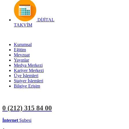
DİJİTAL
TAKVİM
Kurumsal
Eğitim
Mevzuat
Yayınlar
Medya Merkezi
Kariyer Merkezi
Üye İşlemleri
Stajyer İşlemleri
Bilgiye Erişim
0 (212)
315 84 00
İnternet
Şubesi
ÜYE İŞLEMLERİ
STAJYER İŞLEMLERİ