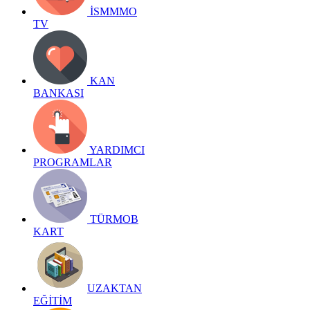
İSMMMO
TV
KAN
BANKASI
YARDIMCI
PROGRAMLAR
TÜRMOB
KART
UZAKTAN
EĞİTİM