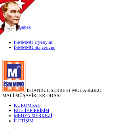
TR
|
EN
İnternet
Şubesi
İSMMMO Üyesiyim
İSMMMO Stajyeriyim
İSTANBUL SERBEST MUHASEBECİ
MALİ MÜŞAVİRLER ODASI
KURUMSAL
BİLGİYE ERİŞİM
MEDYA MERKEZİ
İLETİŞİM