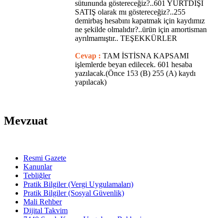
sütununda göstereceğiz?..601 YURTDIŞI
SATIŞ olarak mı göstereceğiz?..255
demirbaş hesabını kapatmak için kaydımız
ne şekilde olmalıdır?..ürün için amortisman
ayrılmamıştır.. TEŞEKKÜRLER
Cevap :
TAM İSTİSNA KAPSAMI
işlemlerde beyan edilecek. 601 hesaba
yazılacak.(Önce 153 (B) 255 (A) kaydı
yapılacak)
Mevzuat
Resmi Gazete
Kanunlar
Tebliğler
Pratik Bilgiler (Vergi Uygulamaları)
Pratik Bilgiler (Sosyal Güvenlik)
Mali Rehber
Dijital Takvim