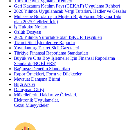
Turizm Payı Uygulama Rehberi
Geri Kazanım Katılım Payı (GEKAP) Uygulama Rehberi
2026 Yılında Uygulanacak Vergi Tutarları, Hadler ve Cezalar
Muhasebe Büroları için Müşteri Bilgi Formu (Beyana Tabi
olan 2025 Gelirleri İçin)
İş Hukuku Notları
Özlük Dosyası
2026 Yılında Yürürlükte olan İŞKUR Teşvikleri
Ticaret Sicil İşlemleri ve Raporlar
Yayınlanmış Ticaret Sicil Gazeteleri
Türkiye Finansal Raporlama Standartları
Büyük ve Orta Boy İşletmeler İçin Finansal Raporlama
Standardı (BOBİ FRS)
Bağımsız Denetim Standartları
Rapor Örnekleri, Form ve Dilekçeler
Mevzuat Danışma Birimi
Bilgi Arşivi
Danışman Girişi
Mükelleflerin Hakları ve Ödevleri,
Elektronik Uygulamalar,
Cezai Müeyyideler