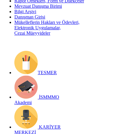
Rapor Örnekleri, Form ve Dilekçeler
Mevzuat Danışma Birimi
Bilgi Arşivi
Danışman Girişi
Mükelleflerin Hakları ve Ödevleri,
Elektronik Uygulamalar,
Cezai Müeyyideler
TESMER
İSMMMO
Akademi
KARİYER
MERKEZİ