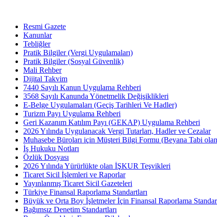
Resmi Gazete
Kanunlar
Tebliğler
Pratik Bilgiler (Vergi Uygulamaları)
Pratik Bilgiler (Sosyal Güvenlik)
Mali Rehber
Dijital Takvim
7440 Sayılı Kanun Uygulama Rehberi
3568 Sayılı Kanunda Yönetmelik Değişiklikleri
E-Belge Uygulamaları (Geçiş Tarihleri Ve Hadler)
Turizm Payı Uygulama Rehberi
Geri Kazanım Katılım Payı (GEKAP) Uygulama Rehberi
2026 Yılında Uygulanacak Vergi Tutarları, Hadler ve Cezalar
Muhasebe Büroları için Müşteri Bilgi Formu (Beyana Tabi olan 
İş Hukuku Notları
Özlük Dosyası
2026 Yılında Yürürlükte olan İŞKUR Teşvikleri
Ticaret Sicil İşlemleri ve Raporlar
Yayınlanmış Ticaret Sicil Gazeteleri
Türkiye Finansal Raporlama Standartları
Büyük ve Orta Boy İşletmeler İçin Finansal Raporlama Stand
Bağımsız Denetim Standartları