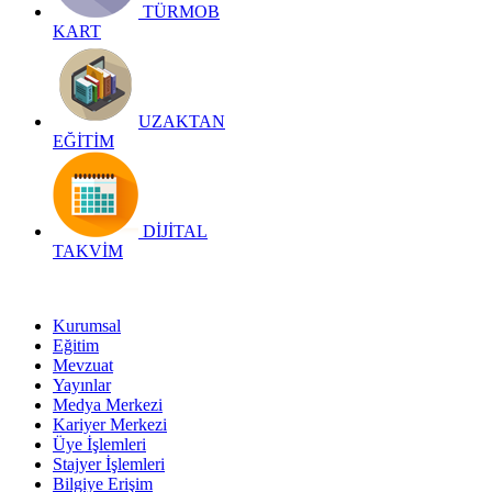
TÜRMOB
KART
UZAKTAN
EĞİTİM
DİJİTAL
TAKVİM
Kurumsal
Eğitim
Mevzuat
Yayınlar
Medya Merkezi
Kariyer Merkezi
Üye İşlemleri
Stajyer İşlemleri
Bilgiye Erişim