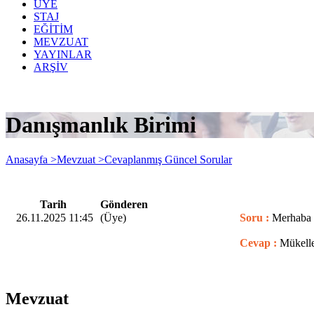
ÜYE
STAJ
EĞİTİM
MEVZUAT
YAYINLAR
ARŞİV
Danışmanlık Birimi
Anasayfa >
Mevzuat >
Cevaplanmış Güncel Sorular
Tarih
Gönderen
26.11.2025 11:45
(Üye)
Soru :
Merhaba ,
Cevap :
Mükelle
Mevzuat