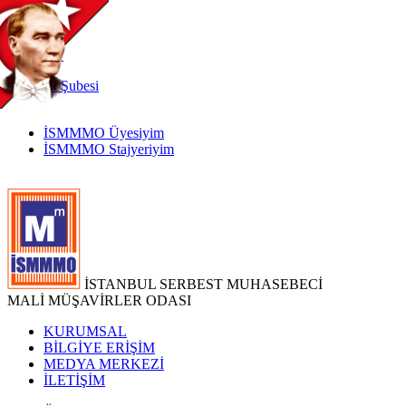
TR
|
EN
İnternet
Şubesi
İSMMMO Üyesiyim
İSMMMO Stajyeriyim
İSTANBUL SERBEST MUHASEBECİ
MALİ MÜŞAVİRLER ODASI
KURUMSAL
BİLGİYE ERİŞİM
MEDYA MERKEZİ
İLETİŞİM