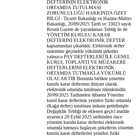
DEFTERİNİN ELEKTRONİK
ORTAMDA TUTULMASI
ZORUNLULUĞU HAKKINDA ÖZET
BİLGİ : Ticaret Bakanlığı ve Hazine-Maliye
Bakanlığı, 20/09/2025 Tarih ve 33023 sayılı
Resmi Gazete de yayımlanan Tebliğ ile ile
YÖNETİM KURULU KARAR
DEFTERİNİ ELEKTRONİK DEFTER
kapsamından çıkartıldı. Elektronik defter
sistemine geçmekle yükümlü şirketler
yalnızca PAY DEFTERLERİ İLE GENEL
KURUL TOPLANTI VE MÜZAKERE
DEFTERLERİNİ ELEKTRONİK
ORTAMDA TUTMAKLA YÜKÜMLÜ
OLACAKTIR Bununla birlikte yönetim
kurulu karar defterinin ihtiyari olarak
elektronik ortamda tutulması mümkündür.
20/09/2025 Tarihinden itibaren Yönetim
kurul karar defterinin yeniden fiziki ortamda
(Kağıt defter) tutulması imkanı getirilmiştir:
Değişiklik Tebliği ile eklenen geçici madde
uyarınca 20 Eylül 2025 tarihinden önce
yönetim kurulu karar defterini elektronik
ortamda tutmaya başlayan şirketlerin yönetim
kurulu karar defterlerini yeniden fiziki