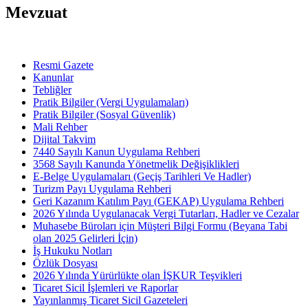
Mevzuat
Resmi Gazete
Kanunlar
Tebliğler
Pratik Bilgiler (Vergi Uygulamaları)
Pratik Bilgiler (Sosyal Güvenlik)
Mali Rehber
Dijital Takvim
7440 Sayılı Kanun Uygulama Rehberi
3568 Sayılı Kanunda Yönetmelik Değişiklikleri
E-Belge Uygulamaları (Geçiş Tarihleri Ve Hadler)
Turizm Payı Uygulama Rehberi
Geri Kazanım Katılım Payı (GEKAP) Uygulama Rehberi
2026 Yılında Uygulanacak Vergi Tutarları, Hadler ve Cezalar
Muhasebe Büroları için Müşteri Bilgi Formu (Beyana Tabi
olan 2025 Gelirleri İçin)
İş Hukuku Notları
Özlük Dosyası
2026 Yılında Yürürlükte olan İŞKUR Teşvikleri
Ticaret Sicil İşlemleri ve Raporlar
Yayınlanmış Ticaret Sicil Gazeteleri