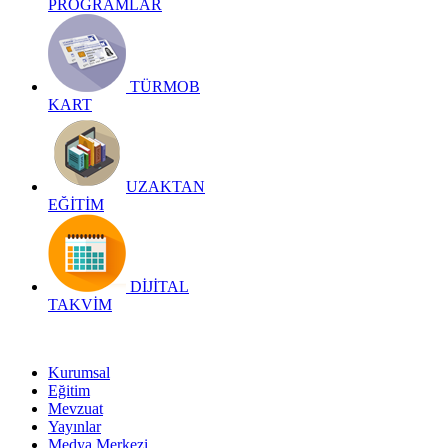
PROGRAMLAR
TÜRMOB
KART
UZAKTAN
EĞİTİM
DİJİTAL
TAKVİM
Kurumsal
Eğitim
Mevzuat
Yayınlar
Medya Merkezi