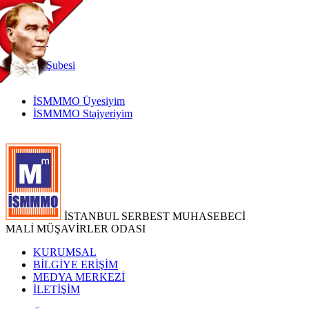
TR
|
EN
İnternet
Şubesi
İSMMMO Üyesiyim
İSMMMO Stajyeriyim
İSTANBUL SERBEST MUHASEBECİ
MALİ MÜŞAVİRLER ODASI
KURUMSAL
BİLGİYE ERİŞİM
MEDYA MERKEZİ
İLETİŞİM