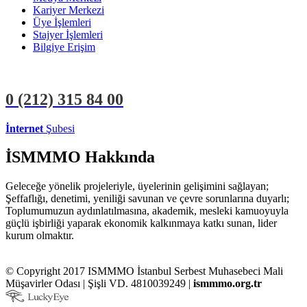
Kariyer Merkezi
Üye İşlemleri
Stajyer İşlemleri
Bilgiye Erişim
0 (212)
315 84 00
İnternet
Şubesi
ÜYE İŞLEMLERİ
STAJYER İŞLEMLERİ
İSMMMO Hakkında
Geleceğe yönelik projeleriyle, üyelerinin gelişimini sağlayan;
Şeffaflığı, denetimi, yeniliği savunan ve çevre sorunlarına duyarlı;
Toplumumuzun aydınlatılmasına, akademik, mesleki kamuoyuyla
güçlü işbirliği yaparak ekonomik kalkınmaya katkı sunan, lider
kurum olmaktır.
© Copyright 2017 ISMMMO İstanbul Serbest Muhasebeci Mali
Müşavirler Odası | Şişli VD. 4810039249 |
ismmmo.org.tr