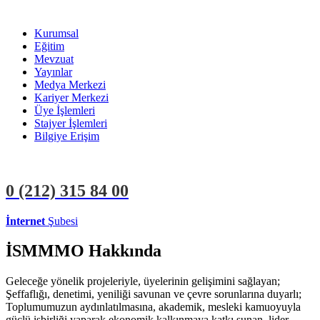
Kurumsal
Eğitim
Mevzuat
Yayınlar
Medya Merkezi
Kariyer Merkezi
Üye İşlemleri
Stajyer İşlemleri
Bilgiye Erişim
0 (212)
315 84 00
İnternet
Şubesi
ÜYE İŞLEMLERİ
STAJYER İŞLEMLERİ
İSMMMO Hakkında
Geleceğe yönelik projeleriyle, üyelerinin gelişimini sağlayan;
Şeffaflığı, denetimi, yeniliği savunan ve çevre sorunlarına duyarlı;
Toplumumuzun aydınlatılmasına, akademik, mesleki kamuoyuyla
güçlü işbirliği yaparak ekonomik kalkınmaya katkı sunan, lider