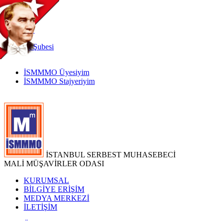
TR
|
EN
İnternet
Şubesi
İSMMMO Üyesiyim
İSMMMO Stajyeriyim
İSTANBUL SERBEST MUHASEBECİ
MALİ MÜŞAVİRLER ODASI
KURUMSAL
BİLGİYE ERİŞİM
MEDYA MERKEZİ
İLETİŞİM