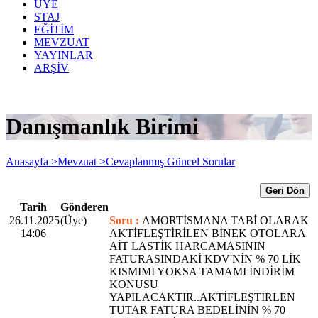
ÜYE
STAJ
EĞİTİM
MEVZUAT
YAYINLAR
ARŞİV
Danışmanlık Birimi
Anasayfa >
Mevzuat >
Cevaplanmış Güncel Sorular
Geri Dön
Tarih
Gönderen
26.11.2025
(Üye)
Soru :
AMORTİSMANA TABİ OLARAK
14:06
AKTİFLEŞTİRİLEN BİNEK OTOLARA
AİT LASTİK HARCAMASININ
FATURASINDAKİ KDV'NİN % 70 LİK
KISMIMI YOKSA TAMAMI İNDİRİM
KONUSU
YAPILACAKTIR..AKTİFLEŞTİRLEN
TUTAR FATURA BEDELİNİN % 70