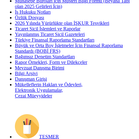
Muhasebe Büroları için Müşteri Bilgi Formu (Beyana Tabi
olan 2025 Gelirleri İçin)
İş Hukuku Notları
Özlük Dosyası
2026 Yılında Yürürlükte olan İŞKUR Teşvikleri
Ticaret Sicil İşlemleri ve Raporlar
Yayınlanmış Ticaret Sicil Gazeteleri
Türkiye Finansal Raporlama Standartları
Büyük ve Orta Boy İşletmeler İçin Finansal Raporlama
Standardı (BOBİ FRS)
Bağımsız Denetim Standartları
Rapor Örnekleri, Form ve Dilekçeler
Mevzuat Danışma Birimi
Bilgi Arşivi
Danışman Girişi
Mükelleflerin Hakları ve Ödevleri,
Elektronik Uygulamalar,
Cezai Müeyyideler
TESMER