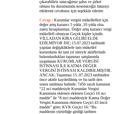
çıkarabiliriz satacağımız şahıs ve şirket
olması bu durumumda kesemiceğiz faturayı
etkilermi cevabınız için teşekkür ederim
Cevap :
Kurumlar vergisi mükellefleri için
değer artış kazancı 5 yılda ,10 yılda olsa
zaten hesaplanmaz. Değer artış kazancı vergi
mükellefi olmayan Geçek kişiler içindir.
VİLLADAN KİRA GELİRİ ELDE
EDİLMİYOR İSE; 15.07.2023 tarihinde
yapılan değişikliklerle tam mükellef
kurumların iki tam yıl süreyle aktiflerinde
bulundurdukları taşınmaz satışlarında
uygulanan KURUMLAR VERGİSİ
İSTİSNASI İLE KATMA DEĞER
VERGİSİ İSTİSNASI KALDIRILMIŞTIR.
ANCAK; Taşınmaz 15..07.2023 tarihinden
önce aktife kaydedilmiş ve bu tarih den
sonra satılması halinde; 7456 sayılı kanunun
“22 nci maddesiyle Kurumlar Vergisi
Kanununa eklenen eklenen Geçici 16 ncı
madde” ile “8 inci maddesiyle Katma Değer
Vergisi Kanununa eklenen Geçici 43 üncü
madde” göre; KVK Geçici 16: “Bu
maddenin yürürlüğe girdiği tarihten