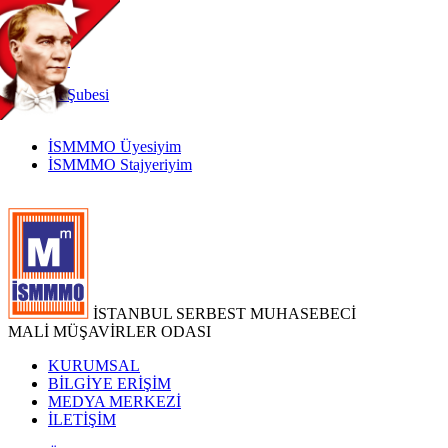
TR
|
EN
İnternet
Şubesi
İSMMMO Üyesiyim
İSMMMO Stajyeriyim
İSTANBUL SERBEST MUHASEBECİ
MALİ MÜŞAVİRLER ODASI
KURUMSAL
BİLGİYE ERİŞİM
MEDYA MERKEZİ
İLETİŞİM