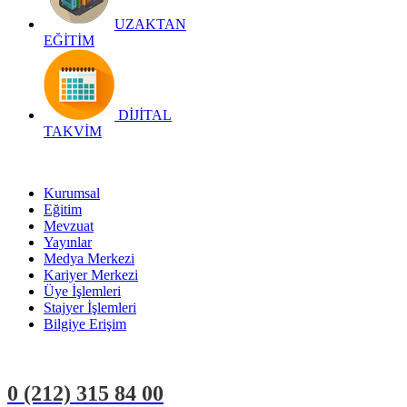
UZAKTAN
EĞİTİM
DİJİTAL
TAKVİM
Kurumsal
Eğitim
Mevzuat
Yayınlar
Medya Merkezi
Kariyer Merkezi
Üye İşlemleri
Stajyer İşlemleri
Bilgiye Erişim
0 (212)
315 84 00