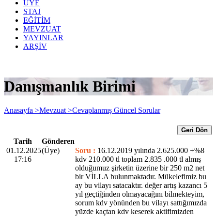
ÜYE
STAJ
EĞİTİM
MEVZUAT
YAYINLAR
ARŞİV
Danışmanlık Birimi
Anasayfa >
Mevzuat >
Cevaplanmış Güncel Sorular
Geri Dön
Tarih
Gönderen
01.12.2025
(Üye)
Soru :
16.12.2019 yılında 2.625.000 +%8
17:16
kdv 210.000 tl toplam 2.835 .000 tl almış
olduğumuz şirketin üzerine bir 250 m2 net
bir VİLLA bulunmaktadır. Mükelefimiz bu
ay bu vilayı satacaktır. değer artış kazancı 5
yıl geçtiğinden olmayacağını bilmekteyim,
sorum kdv yönünden bu vilayı sattığımızda
yüzde kaçtan kdv keserek aktifimizden