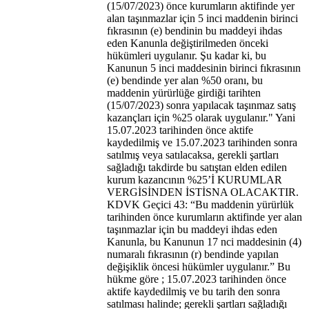
(15/07/2023) önce kurumların aktifinde yer
alan taşınmazlar için 5 inci maddenin birinci
fıkrasının (e) bendinin bu maddeyi ihdas
eden Kanunla değiştirilmeden önceki
hükümleri uygulanır. Şu kadar ki, bu
Kanunun 5 inci maddesinin birinci fıkrasının
(e) bendinde yer alan %50 oranı, bu
maddenin yürürlüğe girdiği tarihten
(15/07/2023) sonra yapılacak taşınmaz satış
kazançları için %25 olarak uygulanır." Yani
15.07.2023 tarihinden önce aktife
kaydedilmiş ve 15.07.2023 tarihinden sonra
satılmış veya satılacaksa, gerekli şartları
sağladığı takdirde bu satıştan elden edilen
kurum kazancının %25’İ KURUMLAR
VERGİSİNDEN İSTİSNA OLACAKTIR.
KDVK Geçici 43: “Bu maddenin yürürlük
tarihinden önce kurumların aktifinde yer alan
taşınmazlar için bu maddeyi ihdas eden
Kanunla, bu Kanunun 17 nci maddesinin (4)
numaralı fıkrasının (r) bendinde yapılan
değişiklik öncesi hükümler uygulanır.” Bu
hükme göre ; 15.07.2023 tarihinden önce
aktife kaydedilmiş ve bu tarih den sonra
satılması halinde; gerekli şartları sağladığı