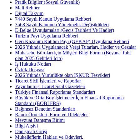
Pratik Bilgiler (Sosyal Güvenlik)
Mali Rehber
Dijital Takvim
7440 Sayılı Kanun Uygulama Rehberi
3568 Sayılı Kanunda Yönetmelik Değişiklikleri
E-Belge Uygulamaları (Geçiş Tarihleri Ve Hadler)
Turizm Payı Uygulama Rehberi
Geri Kazanım Katılım Payı (GEKAP) Uygulama Rehberi
2026 Yılında Uygulanacak Vergi Tutarları, Hadler ve Cezalar
Muhasebe Büroları için Müşteri Bilgi Formu (Beyana Tabi
olan 2025 Gelirleri İçin)
İş Hukuku Notları
Özlük Dosyası
2026 Yılında Yürürlükte olan İŞKUR Teşvikleri
Ticaret Sicil İşlemleri ve Raporlar
Yayınlanmış Ticaret Sicil Gazeteleri
Türkiye Finansal Raporlama Standartları
Büyük ve Orta Boy İşletmeler İçin Finansal Raporlama
Standardı (BOBİ FRS)
Bağımsız Denetim Standartları
Rapor Örnekleri, Form ve Dilekçeler
Mevzuat Danışma Birimi
Bilgi Arşivi
Danışman Girişi
Mükelleflerin Hakları ve Ödevleri,