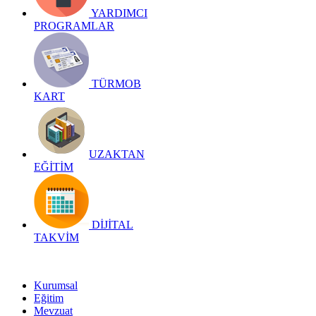
YARDIMCI
PROGRAMLAR
TÜRMOB
KART
UZAKTAN
EĞİTİM
DİJİTAL
TAKVİM
Kurumsal
Eğitim
Mevzuat