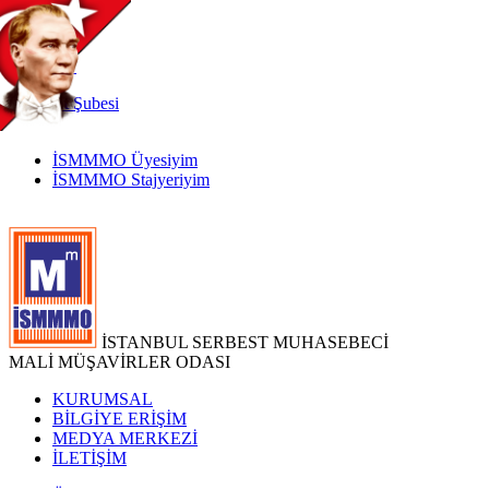
TR
|
EN
İnternet
Şubesi
İSMMMO Üyesiyim
İSMMMO Stajyeriyim
İSTANBUL SERBEST MUHASEBECİ
MALİ MÜŞAVİRLER ODASI
KURUMSAL
BİLGİYE ERİŞİM
MEDYA MERKEZİ
İLETİŞİM