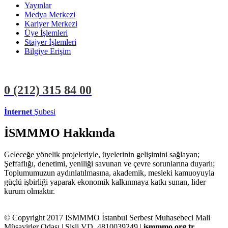
Yayınlar
Medya Merkezi
Kariyer Merkezi
Üye İşlemleri
Stajyer İşlemleri
Bilgiye Erişim
0 (212)
315 84 00
İnternet
Şubesi
ÜYE İŞLEMLERİ
STAJYER İŞLEMLERİ
İSMMMO Hakkında
Geleceğe yönelik projeleriyle, üyelerinin gelişimini sağlayan;
Şeffaflığı, denetimi, yeniliği savunan ve çevre sorunlarına duyarlı;
Toplumumuzun aydınlatılmasına, akademik, mesleki kamuoyuyla
güçlü işbirliği yaparak ekonomik kalkınmaya katkı sunan, lider
kurum olmaktır.
© Copyright 2017 ISMMMO İstanbul Serbest Muhasebeci Mali
Müşavirler Odası | Şişli VD. 4810039249 |
ismmmo.org.tr