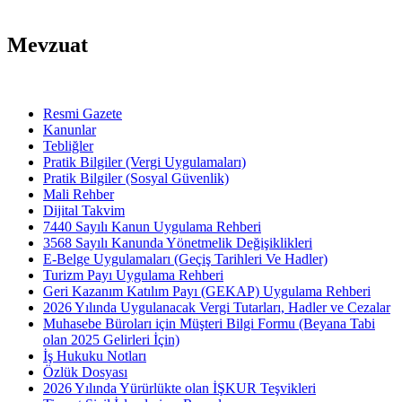
Mevzuat
Resmi Gazete
Kanunlar
Tebliğler
Pratik Bilgiler (Vergi Uygulamaları)
Pratik Bilgiler (Sosyal Güvenlik)
Mali Rehber
Dijital Takvim
7440 Sayılı Kanun Uygulama Rehberi
3568 Sayılı Kanunda Yönetmelik Değişiklikleri
E-Belge Uygulamaları (Geçiş Tarihleri Ve Hadler)
Turizm Payı Uygulama Rehberi
Geri Kazanım Katılım Payı (GEKAP) Uygulama Rehberi
2026 Yılında Uygulanacak Vergi Tutarları, Hadler ve Cezalar
Muhasebe Büroları için Müşteri Bilgi Formu (Beyana Tabi
olan 2025 Gelirleri İçin)
İş Hukuku Notları
Özlük Dosyası
2026 Yılında Yürürlükte olan İŞKUR Teşvikleri