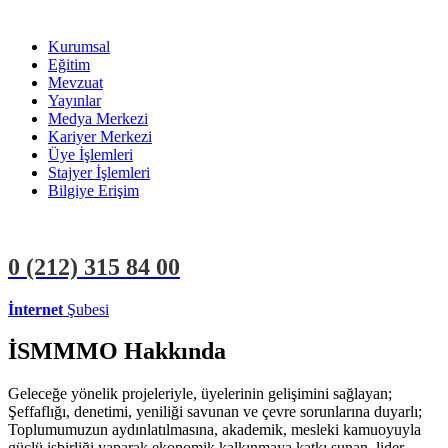
Kurumsal
Eğitim
Mevzuat
Yayınlar
Medya Merkezi
Kariyer Merkezi
Üye İşlemleri
Stajyer İşlemleri
Bilgiye Erişim
0 (212)
315 84 00
İnternet
Şubesi
ÜYE İŞLEMLERİ
STAJYER İŞLEMLERİ
İSMMMO Hakkında
Geleceğe yönelik projeleriyle, üyelerinin gelişimini sağlayan;
Şeffaflığı, denetimi, yeniliği savunan ve çevre sorunlarına duyarlı;
Toplumumuzun aydınlatılmasına, akademik, mesleki kamuoyuyla
güçlü işbirliği yaparak ekonomik kalkınmaya katkı sunan, lider