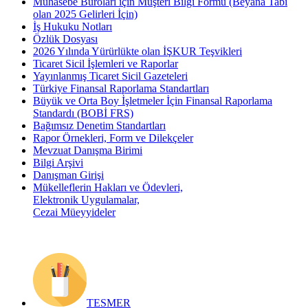
Muhasebe Büroları için Müşteri Bilgi Formu (Beyana Tabi
olan 2025 Gelirleri İçin)
İş Hukuku Notları
Özlük Dosyası
2026 Yılında Yürürlükte olan İŞKUR Teşvikleri
Ticaret Sicil İşlemleri ve Raporlar
Yayınlanmış Ticaret Sicil Gazeteleri
Türkiye Finansal Raporlama Standartları
Büyük ve Orta Boy İşletmeler İçin Finansal Raporlama
Standardı (BOBİ FRS)
Bağımsız Denetim Standartları
Rapor Örnekleri, Form ve Dilekçeler
Mevzuat Danışma Birimi
Bilgi Arşivi
Danışman Girişi
Mükelleflerin Hakları ve Ödevleri,
Elektronik Uygulamalar,
Cezai Müeyyideler
TESMER