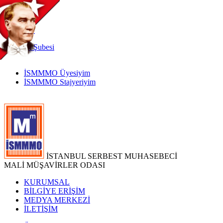
TR
|
EN
İnternet
Şubesi
İSMMMO Üyesiyim
İSMMMO Stajyeriyim
İSTANBUL SERBEST MUHASEBECİ
MALİ MÜŞAVİRLER ODASI
KURUMSAL
BİLGİYE ERİŞİM
MEDYA MERKEZİ
İLETİŞİM