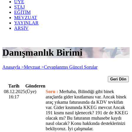
ÜYE
STAJ
EĞİTİM
MEVZUAT
YAYINLAR
ARŞİV
Danışmanlık Birimi
Anasayfa >
Mevzuat >
Cevaplanmış Güncel Sorular
Geri Dön
Tarih
Gönderen
08.12.2025
(Üye)
Soru :
Merhaba, Bilindiği gibi binek
16:17
araçlarda gider kısıtlaması var. Ancak binek
araç yıkama faturasında da KDV tevkifatı
var. Gider kısmında KKEG mevcut Ancak
191 kısmı nasıl işlenecek? 191 de de KKEG
olacak mı? Bu faturanın muhasebe kaydı
nasıl olacak? Konu hakkında desteklerinizi
bekliyoruz. İyi çalışmalar.