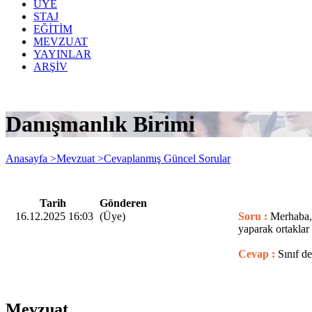
ÜYE
STAJ
EĞİTİM
MEVZUAT
YAYINLAR
ARŞİV
Danışmanlık Birimi
Anasayfa >
Mevzuat >
Cevaplanmış Güncel Sorular
Tarih
Gönderen
16.12.2025 16:03
(Üye)
Soru :
Merhaba, 
yaparak ortaklar
Cevap :
Sınıf de
Mevzuat