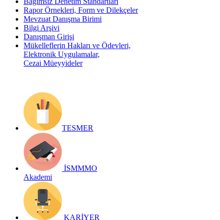
Bağımsız Denetim Standartları
Rapor Örnekleri, Form ve Dilekçeler
Mevzuat Danışma Birimi
Bilgi Arşivi
Danışman Girişi
Mükelleflerin Hakları ve Ödevleri,
Elektronik Uygulamalar,
Cezai Müeyyideler
TESMER
İSMMMO
Akademi
KARİYER