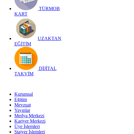
TÜRMOB
KART
UZAKTAN
EĞİTİM
DİJİTAL
TAKVİM
Kurumsal
Eğitim
Mevzuat
Yayınlar
Medya Merkezi
Kariyer Merkezi
Üye İşlemleri
Stajyer İşlemleri