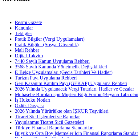
Resmi Gazete
Kanunlar
Tebliğler
Pratik Bilgiler (Vergi Uygulamaları)
Pratik Bilgiler (Sosyal Güvenlik)
Mali Rehber
Dijital Takvim
7440 Sayılı Kanun Uygulama Rehberi
3568 Sayılı Kanunda Yönetmelik Değişiklikleri
E-Belge Uygulamaları (Geçiş Tarihleri Ve Hadler)
Turizm Payı Uygulama Rehberi
Geri Kazanım Katılım Payı (GEKAP) Uygulama Rehberi
2026 Yılında Uygulanacak Vergi Tutarları, Hadler ve Cezalar
Muhasebe Büroları için Müşteri Bilgi Formu (Beyana Tabi olan 
İş Hukuku Notları
Özlük Dosyası
2026 Yılında Yürürlükte olan İŞKUR Teşvikleri
Ticaret Sicil İşlemleri ve Raporlar
Yayınlanmış Ticaret Sicil Gazeteleri
Türkiye Finansal Raporlama Standartları
Büyük ve Orta Boy İşletmeler İçin Finansal Raporlama Stand