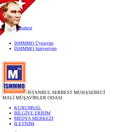
TR
|
EN
İnternet
Şubesi
İSMMMO Üyesiyim
İSMMMO Stajyeriyim
İSTANBUL SERBEST MUHASEBECİ
MALİ MÜŞAVİRLER ODASI
KURUMSAL
BİLGİYE ERİŞİM
MEDYA MERKEZİ
İLETİŞİM