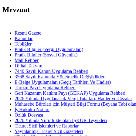
Mevzuat
Resmi Gazete
Kanunlar
Tebliğler
Pratik Bilgiler (Vergi Uygulamaları)
Pratik Bilgiler (Sosyal Güvenlik)
Mali Rehber
Dijital Takvim
7440 Sayılı Kanun Uygulama Rehberi
3568 Sayılı Kanunda Yönetmelik Değişiklikleri
E-Belge Uygulamaları (Geçiş Tarihleri Ve Hadler)
Turizm Payı Uygulama Rehberi
Geri Kazanım Katılım Payı (GEKAP) Uygulama Rehberi
2026 Yılında Uygulanacak Vergi Tutarları, Hadler ve Cezalar
Muhasebe Büroları için Müşteri Bilgi Formu (Beyana Tabi olan 
İş Hukuku Notları
Özlük Dosyası
2026 Yılında Yürürlükte olan İŞKUR Teşvikleri
Ticaret Sicil İşlemleri ve Raporlar
Yayınlanmış Ticaret Sicil Gazeteleri