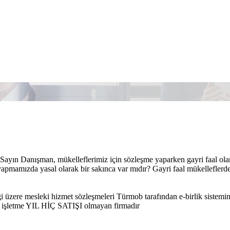
Sayın Danışman, mükelleflerimiz için sözleşme yaparken gayri faal o
 yapmamızda yasal olarak bir sakınca var mıdır? Gayri faal mükelleflerd
ği üzere mesleki hizmet sözleşmeleri Türmob tarafından e-birlik siste
al işletme YIL HİÇ SATIŞI olmayan firmadır