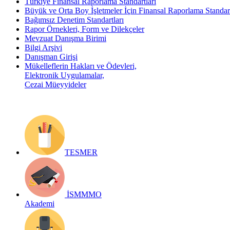
Türkiye Finansal Raporlama Standartları
Büyük ve Orta Boy İşletmeler İçin Finansal Raporlama Stand
Bağımsız Denetim Standartları
Rapor Örnekleri, Form ve Dilekçeler
Mevzuat Danışma Birimi
Bilgi Arşivi
Danışman Girişi
Mükelleflerin Hakları ve Ödevleri,
Elektronik Uygulamalar,
Cezai Müeyyideler
TESMER
İSMMMO
Akademi