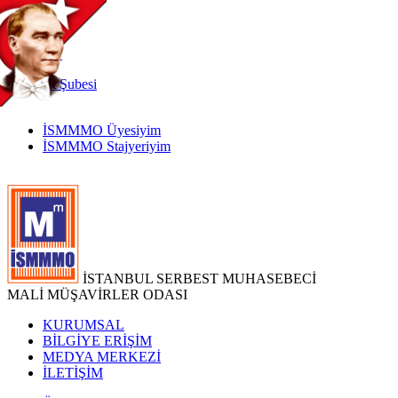
TR
|
EN
İnternet
Şubesi
İSMMMO Üyesiyim
İSMMMO Stajyeriyim
İSTANBUL SERBEST MUHASEBECİ
MALİ MÜŞAVİRLER ODASI
KURUMSAL
BİLGİYE ERİŞİM
MEDYA MERKEZİ
İLETİŞİM