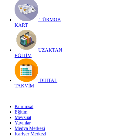
TÜRMOB
KART
UZAKTAN
EĞİTİM
DİJİTAL
TAKVİM
Kurumsal
Eğitim
Mevzuat
Yayınlar
Medya Merkezi
Kariyer Merkezi