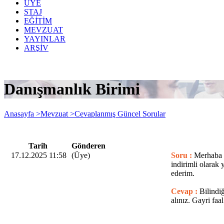
ÜYE
STAJ
EĞİTİM
MEVZUAT
YAYINLAR
ARŞİV
Danışmanlık Birimi
Anasayfa >
Mevzuat >
Cevaplanmış Güncel Sorular
Tarih
Gönderen
17.12.2025 11:58
(Üye)
Soru :
Merhaba 
indirimli olarak
ederim.
Cevap :
Bilindi
alınız. Gayri fa