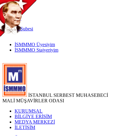
TR
|
EN
İnternet
Şubesi
İSMMMO Üyesiyim
İSMMMO Stajyeriyim
İSTANBUL SERBEST MUHASEBECİ
MALİ MÜŞAVİRLER ODASI
KURUMSAL
BİLGİYE ERİŞİM
MEDYA MERKEZİ
İLETİŞİM