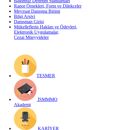
Bağımsız Denetim Standartları
Rapor Örnekleri, Form ve Dilekçeler
Mevzuat Danışma Birimi
Bilgi Arşivi
Danışman Girişi
Mükelleflerin Hakları ve Ödevleri,
Elektronik Uygulamalar,
Cezai Müeyyideler
TESMER
İSMMMO
Akademi
KARİYER