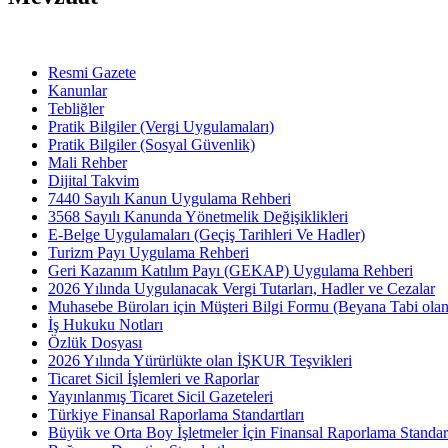
Resmi Gazete
Kanunlar
Tebliğler
Pratik Bilgiler (Vergi Uygulamaları)
Pratik Bilgiler (Sosyal Güvenlik)
Mali Rehber
Dijital Takvim
7440 Sayılı Kanun Uygulama Rehberi
3568 Sayılı Kanunda Yönetmelik Değişiklikleri
E-Belge Uygulamaları (Geçiş Tarihleri Ve Hadler)
Turizm Payı Uygulama Rehberi
Geri Kazanım Katılım Payı (GEKAP) Uygulama Rehberi
2026 Yılında Uygulanacak Vergi Tutarları, Hadler ve Cezalar
Muhasebe Büroları için Müşteri Bilgi Formu (Beyana Tabi olan 
İş Hukuku Notları
Özlük Dosyası
2026 Yılında Yürürlükte olan İŞKUR Teşvikleri
Ticaret Sicil İşlemleri ve Raporlar
Yayınlanmış Ticaret Sicil Gazeteleri
Türkiye Finansal Raporlama Standartları
Büyük ve Orta Boy İşletmeler İçin Finansal Raporlama Stand