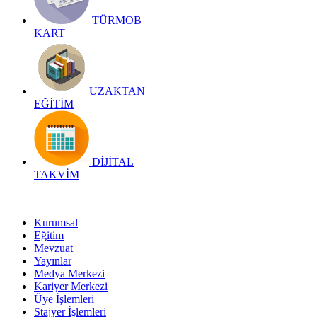
TÜRMOB
KART
UZAKTAN
EĞİTİM
DİJİTAL
TAKVİM
Kurumsal
Eğitim
Mevzuat
Yayınlar
Medya Merkezi
Kariyer Merkezi
Üye İşlemleri
Stajyer İşlemleri