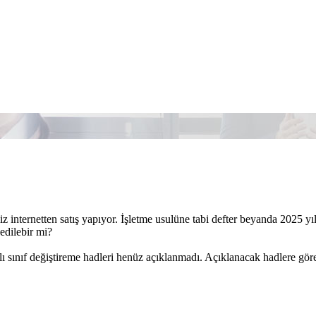
z internetten satış yapıyor. İşletme usulüne tabi defter beyanda 2025 y
dilebir mi?
lı sınıf değiştireme hadleri henüz açıklanmadı. Açıklanacak hadlere gör