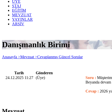
ÜYE
STAJ
EĞİTİM
MEVZUAT
YAYINLAR
ARŞİV
Danışmanlık Birimi
Anasayfa >
Mevzuat >
Cevaplanmış Güncel Sorular
Tarih
Gönderen
24.12.2025 11:27
(Üye)
Soru :
Müşterimi
Beyanda devam e
Cevap :
2026 yı
Mevzuat