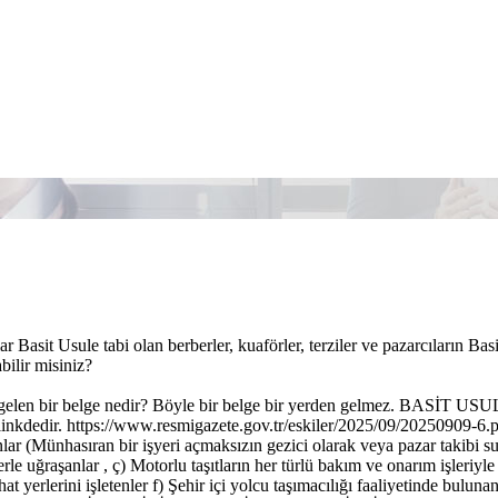
r Basit Usule tabi olan berberler, kuaförler, terziler ve pazarcıların B
abilir misiniz?
elen bir belge nedir? Böyle bir belge bir yerden gelmez. BASİT USU
linkdedir. https://www.resmigazete.gov.tr/eskiler/2025/09/20250909-6.pdf
nlar (Münhasıran bir işyeri açmaksızın gezici olarak veya pazar takibi sur
işlerle uğraşanlar , ç) Motorlu taşıtların her türlü bakım ve onarım işleriyl
rahat yerlerini işletenler f) Şehir içi yolcu taşımacılığı faaliye