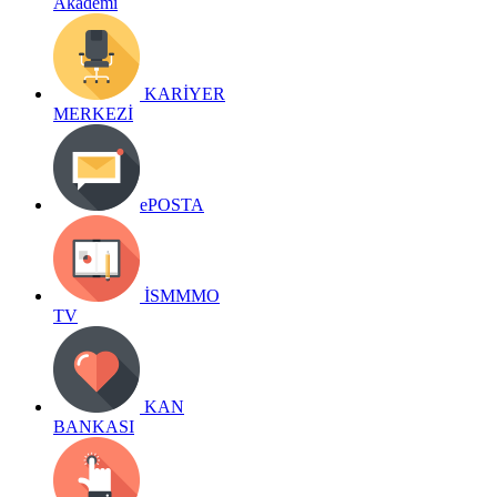
Akademi
KARİYER
MERKEZİ
ePOSTA
İSMMMO
TV
KAN
BANKASI