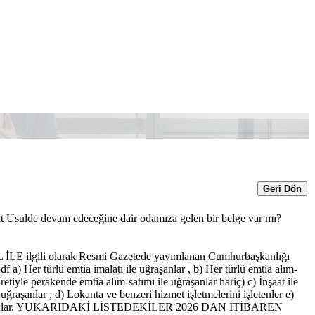
Geri Dön
asit Usulde devam edeceğine dair odamıza gelen bir belge var mı?
L İLE ilgili olarak Resmi Gazetede yayımlanan Cumhurbaşkanlığı
 a) Her türlü emtia imalatı ile uğraşanlar , b) Her türlü emtia alım-
etiyle perakende emtia alım-satımı ile uğraşanlar hariç) c) İnşaat ile
e uğraşanlar , d) Lokanta ve benzeri hizmet işletmelerini işletenler e)
tinde bulunanlar. YUKARIDAKİ LİSTEDEKİLER 2026 DAN İTİBAREN