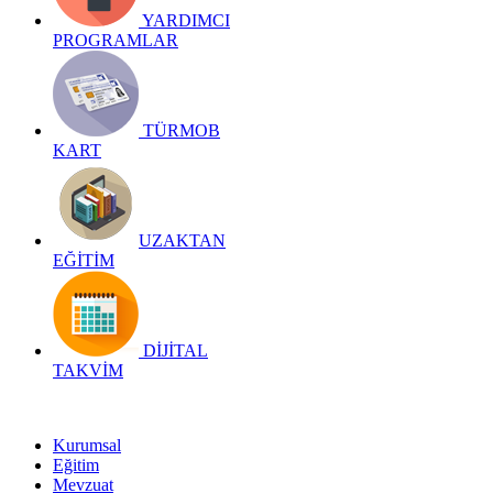
YARDIMCI
PROGRAMLAR
TÜRMOB
KART
UZAKTAN
EĞİTİM
DİJİTAL
TAKVİM
Kurumsal
Eğitim
Mevzuat