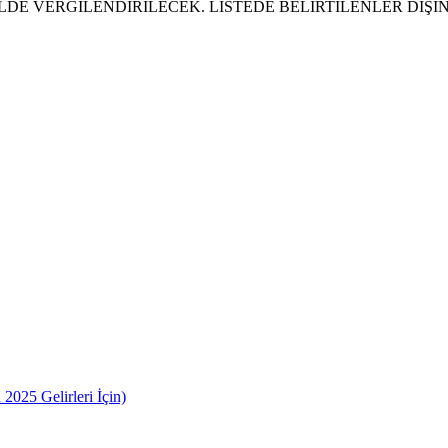
 VERGİLENDİRİLECEK. LİSTEDE BELİRTİLENLER DIŞIN da kalan 
2025 Gelirleri İçin)