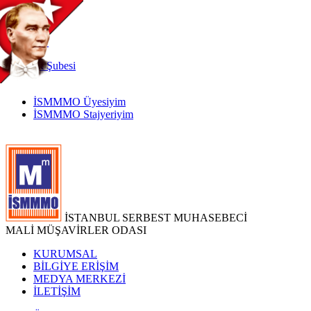
TR
|
EN
İnternet
Şubesi
İSMMMO Üyesiyim
İSMMMO Stajyeriyim
İSTANBUL SERBEST MUHASEBECİ
MALİ MÜŞAVİRLER ODASI
KURUMSAL
BİLGİYE ERİŞİM
MEDYA MERKEZİ
İLETİŞİM