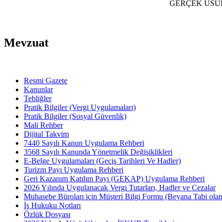
GERÇEK USULDE
Mevzuat
Resmi Gazete
Kanunlar
Tebliğler
Pratik Bilgiler (Vergi Uygulamaları)
Pratik Bilgiler (Sosyal Güvenlik)
Mali Rehber
Dijital Takvim
7440 Sayılı Kanun Uygulama Rehberi
3568 Sayılı Kanunda Yönetmelik Değişiklikleri
E-Belge Uygulamaları (Geçiş Tarihleri Ve Hadler)
Turizm Payı Uygulama Rehberi
Geri Kazanım Katılım Payı (GEKAP) Uygulama Rehberi
2026 Yılında Uygulanacak Vergi Tutarları, Hadler ve Cezalar
Muhasebe Büroları için Müşteri Bilgi Formu (Beyana Tabi olan 
İş Hukuku Notları
Özlük Dosyası