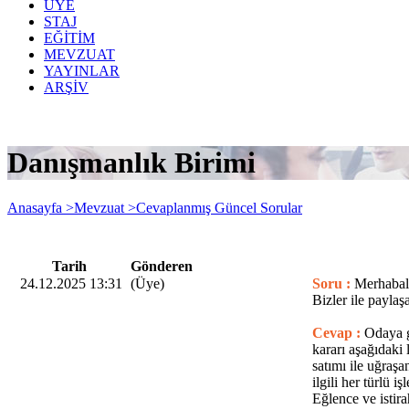
ÜYE
STAJ
EĞİTİM
MEVZUAT
YAYINLAR
ARŞİV
Danışmanlık Birimi
Anasayfa >
Mevzuat >
Cevaplanmış Güncel Sorular
Tarih
Gönderen
24.12.2025 13:31
(Üye)
Soru :
Merhabala
Bizler ile paylaş
Cevap :
Odaya g
kararı aşağıdaki 
satımı ile uğraşa
ilgili her türlü 
Eğlence ve isti