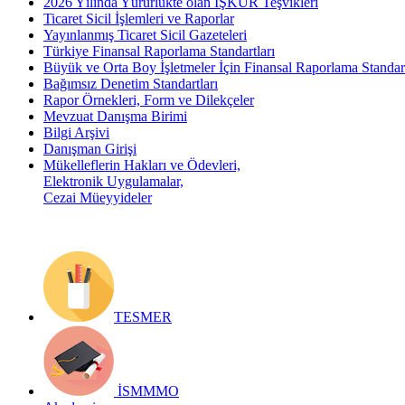
2026 Yılında Yürürlükte olan İŞKUR Teşvikleri
Ticaret Sicil İşlemleri ve Raporlar
Yayınlanmış Ticaret Sicil Gazeteleri
Türkiye Finansal Raporlama Standartları
Büyük ve Orta Boy İşletmeler İçin Finansal Raporlama Stand
Bağımsız Denetim Standartları
Rapor Örnekleri, Form ve Dilekçeler
Mevzuat Danışma Birimi
Bilgi Arşivi
Danışman Girişi
Mükelleflerin Hakları ve Ödevleri,
Elektronik Uygulamalar,
Cezai Müeyyideler
TESMER
İSMMMO