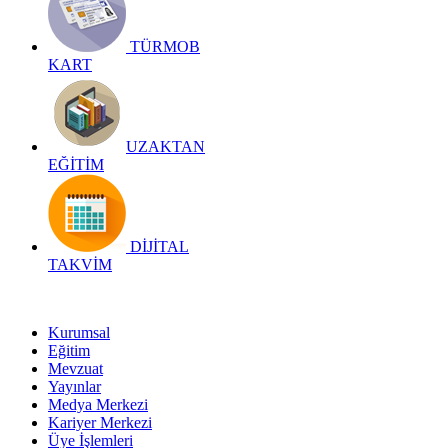
TÜRMOB
KART
UZAKTAN
EĞİTİM
DİJİTAL
TAKVİM
Kurumsal
Eğitim
Mevzuat
Yayınlar
Medya Merkezi
Kariyer Merkezi
Üye İşlemleri