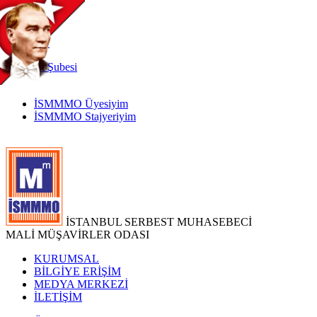
TR
|
EN
İnternet
Şubesi
İSMMMO Üyesiyim
İSMMMO Stajyeriyim
İSTANBUL SERBEST MUHASEBECİ
MALİ MÜŞAVİRLER ODASI
KURUMSAL
BİLGİYE ERİŞİM
MEDYA MERKEZİ
İLETİŞİM