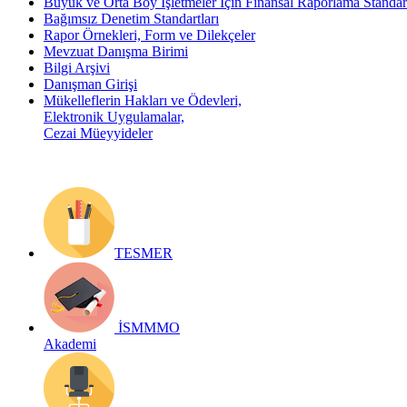
Büyük ve Orta Boy İşletmeler İçin Finansal Raporlama Stand
Bağımsız Denetim Standartları
Rapor Örnekleri, Form ve Dilekçeler
Mevzuat Danışma Birimi
Bilgi Arşivi
Danışman Girişi
Mükelleflerin Hakları ve Ödevleri,
Elektronik Uygulamalar,
Cezai Müeyyideler
TESMER
İSMMMO
Akademi