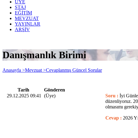
ÜYE
STAJ
EĞİTİM
MEVZUAT
YAYINLAR
ARŞİV
Danışmanlık Birimi
Anasayfa >
Mevzuat >
Cevaplanmış Güncel Sorular
Tarih
Gönderen
29.12.2025 09:41
(Üye)
Soru :
İyi Günle
düzenliyoruz. 20
olmasımı gerekiy
Cevap :
2026 Yı