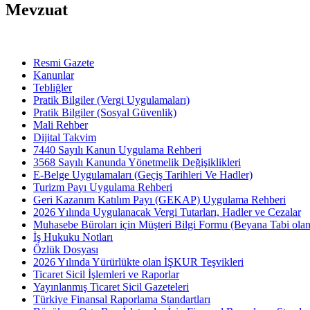
Mevzuat
Resmi Gazete
Kanunlar
Tebliğler
Pratik Bilgiler (Vergi Uygulamaları)
Pratik Bilgiler (Sosyal Güvenlik)
Mali Rehber
Dijital Takvim
7440 Sayılı Kanun Uygulama Rehberi
3568 Sayılı Kanunda Yönetmelik Değişiklikleri
E-Belge Uygulamaları (Geçiş Tarihleri Ve Hadler)
Turizm Payı Uygulama Rehberi
Geri Kazanım Katılım Payı (GEKAP) Uygulama Rehberi
2026 Yılında Uygulanacak Vergi Tutarları, Hadler ve Cezalar
Muhasebe Büroları için Müşteri Bilgi Formu (Beyana Tabi olan 
İş Hukuku Notları
Özlük Dosyası
2026 Yılında Yürürlükte olan İŞKUR Teşvikleri
Ticaret Sicil İşlemleri ve Raporlar
Yayınlanmış Ticaret Sicil Gazeteleri
Türkiye Finansal Raporlama Standartları