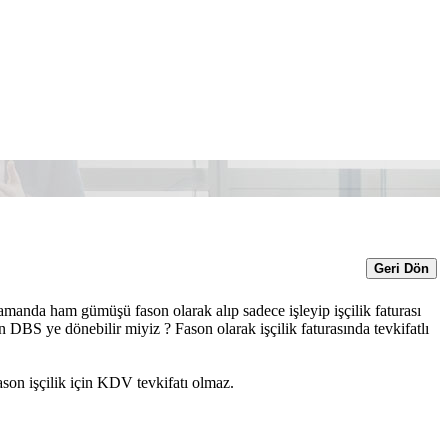
Geri Dön
amanda ham gümüşü fason olarak alıp sadece işleyip işçilik faturası
BS ye dönebilir miyiz ? Fason olarak işçilik faturasında tevkifatlı
son işçilik için KDV tevkifatı olmaz.