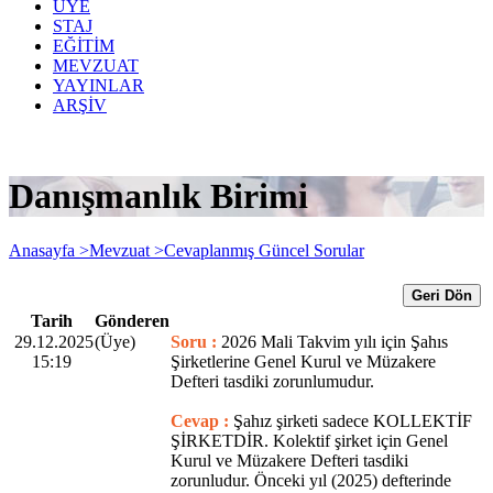
ÜYE
STAJ
EĞİTİM
MEVZUAT
YAYINLAR
ARŞİV
Danışmanlık Birimi
Anasayfa >
Mevzuat >
Cevaplanmış Güncel Sorular
Geri Dön
Tarih
Gönderen
29.12.2025
(Üye)
Soru :
2026 Mali Takvim yılı için Şahıs
15:19
Şirketlerine Genel Kurul ve Müzakere
Defteri tasdiki zorunlumudur.
Cevap :
Şahız şirketi sadece KOLLEKTİF
ŞİRKETDİR. Kolektif şirket için Genel
Kurul ve Müzakere Defteri tasdiki
zorunludur. Önceki yıl (2025) defterinde