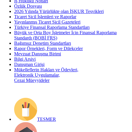
İş Hukuku Notları
Özlük Dosyası
2026 Yılında Yürürlükte olan İŞKUR Teşvikleri
Ticaret Sicil İşlemleri ve Raporlar
Yayınlanmış Ticaret Sicil Gazeteleri
Türkiye Finansal Raporlama Standartları
Büyük ve Orta Boy İşletmeler İçin Finansal Raporlama
Standardı (BOBİ FRS)
Bağımsız Denetim Standartları
Rapor Örnekleri, Form ve Dilekçeler
Mevzuat Danışma Birimi
Bilgi Arşivi
Danışman Girişi
Mükelleflerin Hakları ve Ödevleri,
Elektronik Uygulamalar,
Cezai Müeyyideler
TESMER