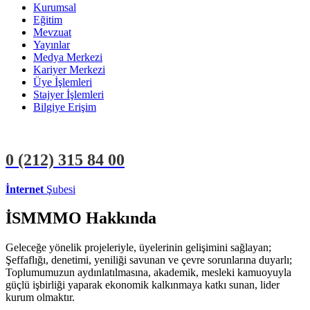
Kurumsal
Eğitim
Mevzuat
Yayınlar
Medya Merkezi
Kariyer Merkezi
Üye İşlemleri
Stajyer İşlemleri
Bilgiye Erişim
0 (212)
315 84 00
İnternet
Şubesi
ÜYE İŞLEMLERİ
STAJYER İŞLEMLERİ
İSMMMO Hakkında
Geleceğe yönelik projeleriyle, üyelerinin gelişimini sağlayan;
Şeffaflığı, denetimi, yeniliği savunan ve çevre sorunlarına duyarlı;
Toplumumuzun aydınlatılmasına, akademik, mesleki kamuoyuyla
güçlü işbirliği yaparak ekonomik kalkınmaya katkı sunan, lider
kurum olmaktır.