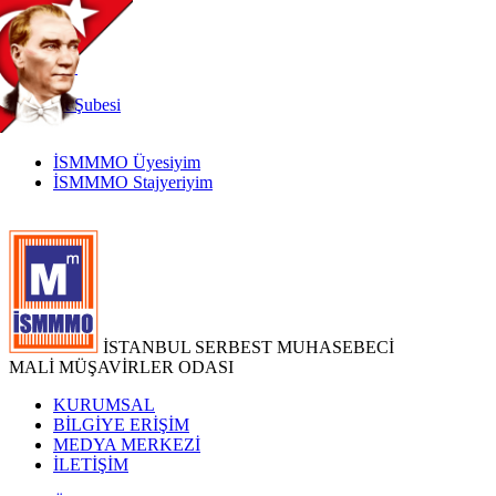
TR
|
EN
İnternet
Şubesi
İSMMMO Üyesiyim
İSMMMO Stajyeriyim
İSTANBUL SERBEST MUHASEBECİ
MALİ MÜŞAVİRLER ODASI
KURUMSAL
BİLGİYE ERİŞİM
MEDYA MERKEZİ
İLETİŞİM