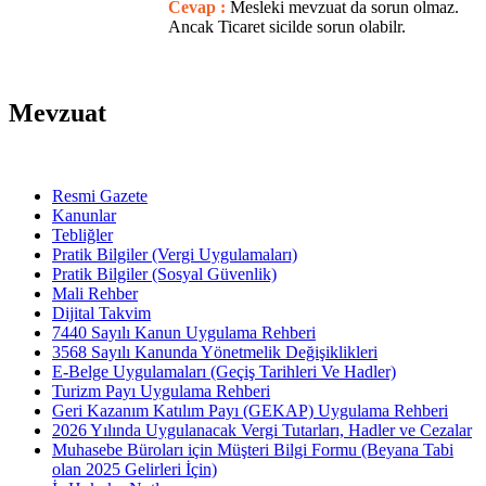
Cevap :
Mesleki mevzuat da sorun olmaz.
Ancak Ticaret sicilde sorun olabilr.
Mevzuat
Resmi Gazete
Kanunlar
Tebliğler
Pratik Bilgiler (Vergi Uygulamaları)
Pratik Bilgiler (Sosyal Güvenlik)
Mali Rehber
Dijital Takvim
7440 Sayılı Kanun Uygulama Rehberi
3568 Sayılı Kanunda Yönetmelik Değişiklikleri
E-Belge Uygulamaları (Geçiş Tarihleri Ve Hadler)
Turizm Payı Uygulama Rehberi
Geri Kazanım Katılım Payı (GEKAP) Uygulama Rehberi
2026 Yılında Uygulanacak Vergi Tutarları, Hadler ve Cezalar
Muhasebe Büroları için Müşteri Bilgi Formu (Beyana Tabi
olan 2025 Gelirleri İçin)