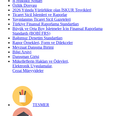
İş Hukuku Notları
Özlük Dosyası
2026 Yılında Yürürlükte olan İŞKUR Teşvikleri
Ticaret Sicil İşlemleri ve Raporlar
Yayınlanmış Ticaret Sicil Gazeteleri
Türkiye Finansal Raporlama Standartları
Büyük ve Orta Boy İşletmeler İçin Finansal Raporlama
Standardı (BOBİ FRS)
Bağımsız Denetim Standartları
Rapor Örnekleri, Form ve Dilekçeler
Mevzuat Danışma Birimi
Bilgi Arşivi
Danışman Girişi
Mükelleflerin Hakları ve Ödevleri,
Elektronik Uygulamalar,
Cezai Müeyyideler
TESMER