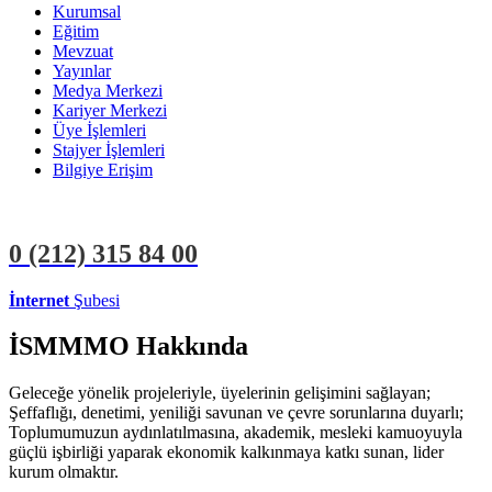
Kurumsal
Eğitim
Mevzuat
Yayınlar
Medya Merkezi
Kariyer Merkezi
Üye İşlemleri
Stajyer İşlemleri
Bilgiye Erişim
0 (212)
315 84 00
İnternet
Şubesi
ÜYE İŞLEMLERİ
STAJYER İŞLEMLERİ
İSMMMO Hakkında
Geleceğe yönelik projeleriyle, üyelerinin gelişimini sağlayan;
Şeffaflığı, denetimi, yeniliği savunan ve çevre sorunlarına duyarlı;
Toplumumuzun aydınlatılmasına, akademik, mesleki kamuoyuyla
güçlü işbirliği yaparak ekonomik kalkınmaya katkı sunan, lider
kurum olmaktır.