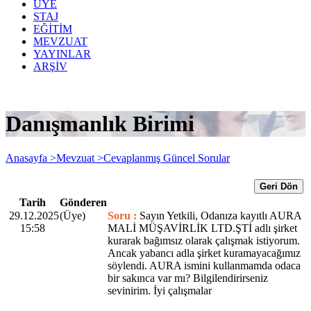
ÜYE
STAJ
EĞİTİM
MEVZUAT
YAYINLAR
ARŞİV
Danışmanlık Birimi
Anasayfa >
Mevzuat >
Cevaplanmış Güncel Sorular
Geri Dön
Tarih
Gönderen
29.12.2025
(Üye)
Soru :
Sayın Yetkili, Odanıza kayıtlı AURA
15:58
MALİ MÜŞAVİRLİK LTD.ŞTİ adlı şirket
kurarak bağımsız olarak çalışmak istiyorum.
Ancak yabancı adla şirket kuramayacağımız
söylendi. AURA ismini kullanmamda odaca
bir sakınca var mı? Bilgilendirirseniz
sevinirim. İyi çalışmalar