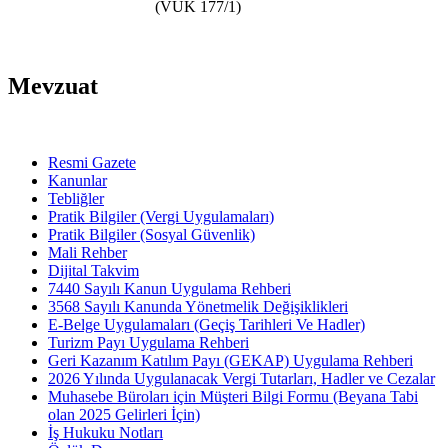
(VUK 177/1)
Mevzuat
Resmi Gazete
Kanunlar
Tebliğler
Pratik Bilgiler (Vergi Uygulamaları)
Pratik Bilgiler (Sosyal Güvenlik)
Mali Rehber
Dijital Takvim
7440 Sayılı Kanun Uygulama Rehberi
3568 Sayılı Kanunda Yönetmelik Değişiklikleri
E-Belge Uygulamaları (Geçiş Tarihleri Ve Hadler)
Turizm Payı Uygulama Rehberi
Geri Kazanım Katılım Payı (GEKAP) Uygulama Rehberi
2026 Yılında Uygulanacak Vergi Tutarları, Hadler ve Cezalar
Muhasebe Büroları için Müşteri Bilgi Formu (Beyana Tabi
olan 2025 Gelirleri İçin)
İş Hukuku Notları