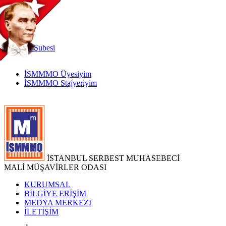
TR
|
EN
İnternet
Şubesi
İSMMMO Üyesiyim
İSMMMO Stajyeriyim
İSTANBUL SERBEST MUHASEBECİ
MALİ MÜŞAVİRLER ODASI
KURUMSAL
BİLGİYE ERİŞİM
MEDYA MERKEZİ
İLETİŞİM