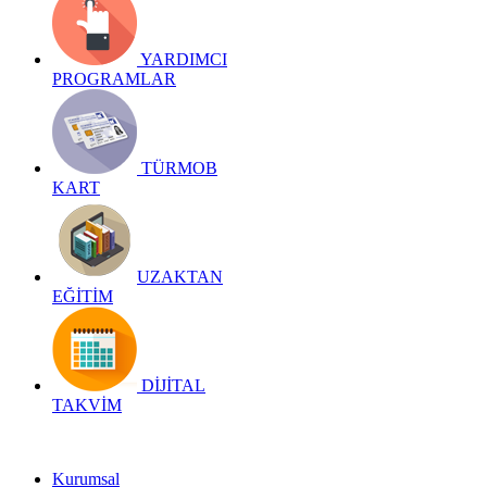
YARDIMCI
PROGRAMLAR
TÜRMOB
KART
UZAKTAN
EĞİTİM
DİJİTAL
TAKVİM
Kurumsal