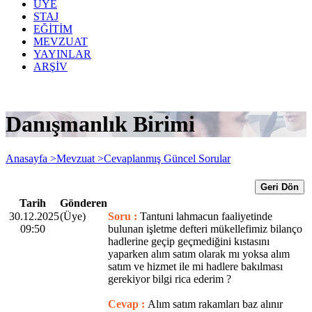
ÜYE
STAJ
EĞİTİM
MEVZUAT
YAYINLAR
ARŞİV
Danışmanlık Birimi
Anasayfa >
Mevzuat >
Cevaplanmış Güncel Sorular
Geri Dön
Tarih
Gönderen
30.12.2025
(Üye)
Soru :
Tantuni lahmacun faaliyetinde
09:50
bulunan işletme defteri mükellefimiz bilanço
hadlerine geçip geçmediğini kıstasını
yaparken alım satım olarak mı yoksa alım
satım ve hizmet ile mi hadlere bakılması
gerekiyor bilgi rica ederim ?
Cevap :
Alım satım rakamları baz alınır