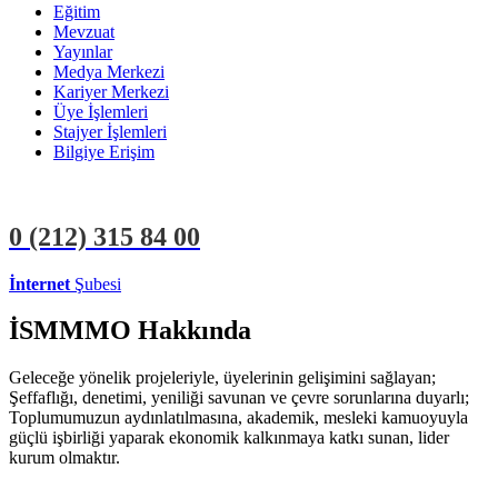
Eğitim
Mevzuat
Yayınlar
Medya Merkezi
Kariyer Merkezi
Üye İşlemleri
Stajyer İşlemleri
Bilgiye Erişim
0 (212)
315 84 00
İnternet
Şubesi
ÜYE İŞLEMLERİ
STAJYER İŞLEMLERİ
İSMMMO Hakkında
Geleceğe yönelik projeleriyle, üyelerinin gelişimini sağlayan;
Şeffaflığı, denetimi, yeniliği savunan ve çevre sorunlarına duyarlı;
Toplumumuzun aydınlatılmasına, akademik, mesleki kamuoyuyla
güçlü işbirliği yaparak ekonomik kalkınmaya katkı sunan, lider
kurum olmaktır.