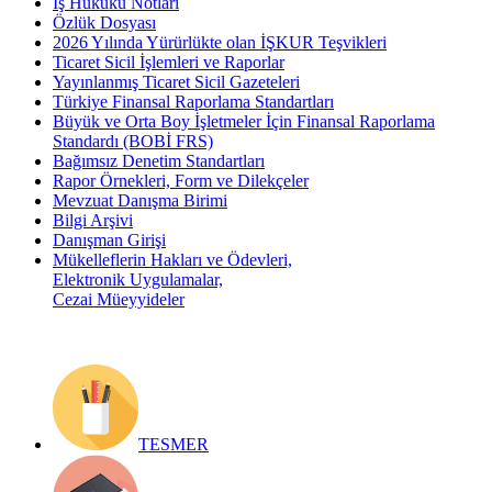
İş Hukuku Notları
Özlük Dosyası
2026 Yılında Yürürlükte olan İŞKUR Teşvikleri
Ticaret Sicil İşlemleri ve Raporlar
Yayınlanmış Ticaret Sicil Gazeteleri
Türkiye Finansal Raporlama Standartları
Büyük ve Orta Boy İşletmeler İçin Finansal Raporlama
Standardı (BOBİ FRS)
Bağımsız Denetim Standartları
Rapor Örnekleri, Form ve Dilekçeler
Mevzuat Danışma Birimi
Bilgi Arşivi
Danışman Girişi
Mükelleflerin Hakları ve Ödevleri,
Elektronik Uygulamalar,
Cezai Müeyyideler
TESMER