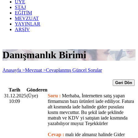
ÜYE
STAJ
EĞİTİM
MEVZUAT
YAYINLAR
ARŞİV
Danışmanlık Birimi
Anasayfa >
Mevzuat >
Cevaplanmış Güncel Sorular
Geri Dön
Tarih
Gönderen
31.12.2025
(Üye)
Soru :
Merhaba, İnternetten satış yapan
10:09
firmamızın bazı ürünleri iade ediliyor. Fatura
alt kısmında iade halinde gider pusulası
kısmı mevcuttur. Bu şekil iade şeklinde
matrah ve KDV yi satıştan iade kısmında
yazabılıyor muyuz Teşekkürler
Cevap :
malı ide almanız halinde Gider