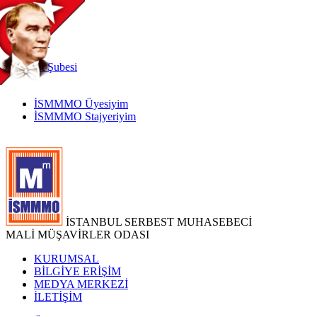
TR
|
EN
İnternet
Şubesi
İSMMMO Üyesiyim
İSMMMO Stajyeriyim
İSTANBUL SERBEST MUHASEBECİ
MALİ MÜŞAVİRLER ODASI
KURUMSAL
BİLGİYE ERİŞİM
MEDYA MERKEZİ
İLETİŞİM