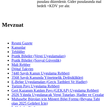
pusulası düzenlenir. Gider pusulasında mal
bedeli +KDV yer alır.
Mevzuat
Resmi Gazete
Kanunlar
Tebliğler
Pratik Bilgiler (Vergi Uygulamaları)
Pratik Bilgiler (Sosyal Güvenlik)
Mali Rehber
Dijital Takvim
7440 Sayılı Kanun Uygulama Rehberi
3568 Sayılı Kanunda Yönetmelik Değişiklikleri
E-Belge Uygulamaları (Geçiş Tarihleri Ve Hadler)
Turizm Payı Uygulama Rehberi
Geri Kazanım Katılım Payı (GEKAP) Uygulama Rehberi
2026 Yılında Uygulanacak Vergi Tutarları, Hadler ve Cezalar
Muhasebe Büroları için Müşteri Bilgi Formu (Beyana Tabi
olan 2025 Gelirleri İçin)