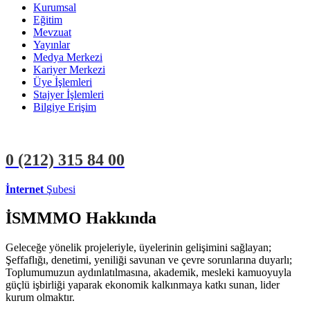
Kurumsal
Eğitim
Mevzuat
Yayınlar
Medya Merkezi
Kariyer Merkezi
Üye İşlemleri
Stajyer İşlemleri
Bilgiye Erişim
0 (212)
315 84 00
İnternet
Şubesi
ÜYE İŞLEMLERİ
STAJYER İŞLEMLERİ
İSMMMO Hakkında
Geleceğe yönelik projeleriyle, üyelerinin gelişimini sağlayan;
Şeffaflığı, denetimi, yeniliği savunan ve çevre sorunlarına duyarlı;
Toplumumuzun aydınlatılmasına, akademik, mesleki kamuoyuyla
güçlü işbirliği yaparak ekonomik kalkınmaya katkı sunan, lider
kurum olmaktır.