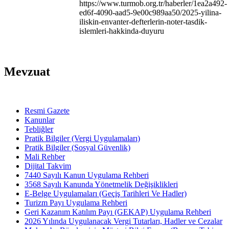
https://www.turmob.org.tr/haberler/1ea2a492-
ed6f-4090-aad5-9e00c989aa50/2025-yilina-
iliskin-envanter-defterlerin-noter-tasdik-
islemleri-hakkinda-duyuru
Mevzuat
Resmi Gazete
Kanunlar
Tebliğler
Pratik Bilgiler (Vergi Uygulamaları)
Pratik Bilgiler (Sosyal Güvenlik)
Mali Rehber
Dijital Takvim
7440 Sayılı Kanun Uygulama Rehberi
3568 Sayılı Kanunda Yönetmelik Değişiklikleri
E-Belge Uygulamaları (Geçiş Tarihleri Ve Hadler)
Turizm Payı Uygulama Rehberi
Geri Kazanım Katılım Payı (GEKAP) Uygulama Rehberi
2026 Yılında Uygulanacak Vergi Tutarları, Hadler ve Cezalar