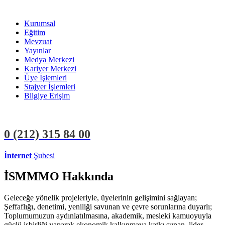
Kurumsal
Eğitim
Mevzuat
Yayınlar
Medya Merkezi
Kariyer Merkezi
Üye İşlemleri
Stajyer İşlemleri
Bilgiye Erişim
0 (212)
315 84 00
İnternet
Şubesi
ÜYE İŞLEMLERİ
STAJYER İŞLEMLERİ
İSMMMO Hakkında
Geleceğe yönelik projeleriyle, üyelerinin gelişimini sağlayan;
Şeffaflığı, denetimi, yeniliği savunan ve çevre sorunlarına duyarlı;
Toplumumuzun aydınlatılmasına, akademik, mesleki kamuoyuyla
güçlü işbirliği yaparak ekonomik kalkınmaya katkı sunan, lider