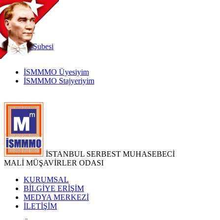
TR
|
EN
İnternet
Şubesi
İSMMMO Üyesiyim
İSMMMO Stajyeriyim
İSTANBUL SERBEST MUHASEBECİ
MALİ MÜŞAVİRLER ODASI
KURUMSAL
BİLGİYE ERİŞİM
MEDYA MERKEZİ
İLETİŞİM