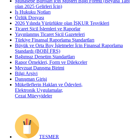
Muhasebe Büroları için Müşteri Bilgi Formu (Beyana Tabi
olan 2025 Gelirleri İçin)
İş Hukuku Notları
Özlük Dosyası
2026 Yılında Yürürlükte olan İŞKUR Teşvikleri
Ticaret Sicil İşlemleri ve Raporlar
Yayınlanmış Ticaret Sicil Gazeteleri
Türkiye Finansal Raporlama Standartları
Büyük ve Orta Boy İşletmeler İçin Finansal Raporlama
Standardı (BOBİ FRS)
Bağımsız Denetim Standartları
Rapor Örnekleri, Form ve Dilekçeler
Mevzuat Danışma Birimi
Bilgi Arşivi
Danışman Girişi
Mükelleflerin Hakları ve Ödevleri,
Elektronik Uygulamalar,
Cezai Müeyyideler
TESMER