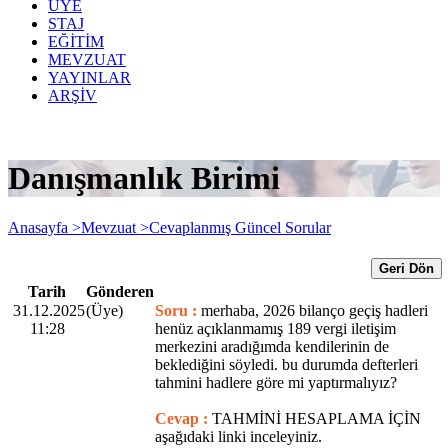
ÜYE
STAJ
EĞİTİM
MEVZUAT
YAYINLAR
ARŞİV
Danışmanlık Birimi
Anasayfa >
Mevzuat >
Cevaplanmış Güncel Sorular
Geri Dön
Tarih
Gönderen
31.12.2025
(Üye)
Soru :
merhaba, 2026 bilanço geçiş hadleri
11:28
henüz açıklanmamış 189 vergi iletişim
merkezini aradığımda kendilerinin de
beklediğini söyledi. bu durumda defterleri
tahmini hadlere göre mi yaptırmalıyız?
Cevap :
TAHMİNİ HESAPLAMA İÇİN
aşağıdaki linki inceleyiniz.