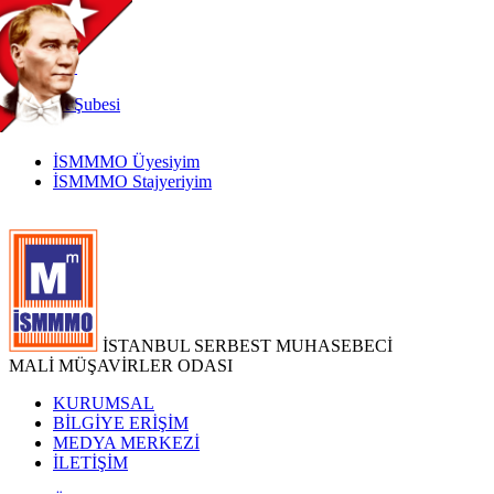
TR
|
EN
İnternet
Şubesi
İSMMMO Üyesiyim
İSMMMO Stajyeriyim
İSTANBUL SERBEST MUHASEBECİ
MALİ MÜŞAVİRLER ODASI
KURUMSAL
BİLGİYE ERİŞİM
MEDYA MERKEZİ
İLETİŞİM