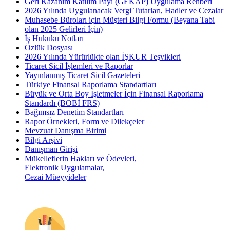
Geri Kazanım Katılım Payı (GEKAP) Uygulama Rehberi
2026 Yılında Uygulanacak Vergi Tutarları, Hadler ve Cezalar
Muhasebe Büroları için Müşteri Bilgi Formu (Beyana Tabi
olan 2025 Gelirleri İçin)
İş Hukuku Notları
Özlük Dosyası
2026 Yılında Yürürlükte olan İŞKUR Teşvikleri
Ticaret Sicil İşlemleri ve Raporlar
Yayınlanmış Ticaret Sicil Gazeteleri
Türkiye Finansal Raporlama Standartları
Büyük ve Orta Boy İşletmeler İçin Finansal Raporlama
Standardı (BOBİ FRS)
Bağımsız Denetim Standartları
Rapor Örnekleri, Form ve Dilekçeler
Mevzuat Danışma Birimi
Bilgi Arşivi
Danışman Girişi
Mükelleflerin Hakları ve Ödevleri,
Elektronik Uygulamalar,
Cezai Müeyyideler