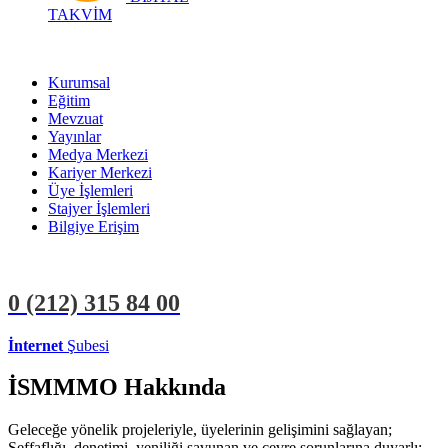
TAKVİM
Kurumsal
Eğitim
Mevzuat
Yayınlar
Medya Merkezi
Kariyer Merkezi
Üye İşlemleri
Stajyer İşlemleri
Bilgiye Erişim
0 (212)
315 84 00
İnternet
Şubesi
ÜYE İŞLEMLERİ
STAJYER İŞLEMLERİ
İSMMMO Hakkında
Geleceğe yönelik projeleriyle, üyelerinin gelişimini sağlayan;
Şeffaflığı, denetimi, yeniliği savunan ve çevre sorunlarına duyarlı;