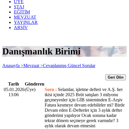
ÜYE
STAJ
EĞİTİM
MEVZUAT
YAYINLAR
ARŞİV
Danışmanlık Birimi
Anasayfa >
Mevzuat >
Cevaplanmış Güncel Sorular
Geri Dön
Tarih
Gönderen
05.01.2026
(Üye)
Soru :
Selamlar, işletme defteri ve A.Ş. her
13:06
ikisi içinde 2025 Brüt satışları 3 milyonu
geçmeyenler için GİB sisteminden E-Arşiv
Fatura kesmeye devam edebilirler mi? Birde
Devam eden E-Defterler için 3 aylık defter
gönderimi yapılıyor Ocak sonuna kadar
tekrar dönem seçmeye gerek varmıdır? 3
aylık olarak devam etmesini