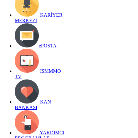
KARİYER
MERKEZİ
ePOSTA
İSMMMO
TV
KAN
BANKASI
YARDIMCI