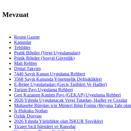
Mevzuat
Resmi Gazete
Kanunlar
Tebliğler
Pratik Bilgiler (Vergi Uygulamaları)
Pratik Bilgiler (Sosyal Güvenlik)
Mali Rehber
Dijital Takvim
7440 Sayılı Kanun Uygulama Rehberi
3568 Sayılı Kanunda Yönetmelik Değişiklikleri
E-Belge Uygulamaları (Geçiş Tarihleri Ve Hadler)
Turizm Payı Uygulama Rehberi
Geri Kazanım Katılım Payı (GEKAP) Uygulama Rehberi
2026 Yılında Uygulanacak Vergi Tutarları, Hadler ve Cezalar
Muhasebe Büroları için Müşteri Bilgi Formu (Beyana Tabi olan 
İş Hukuku Notları
Özlük Dosyası
2026 Yılında Yürürlükte olan İŞKUR Teşvikleri
Ticaret Sicil İşlemleri ve Raporlar