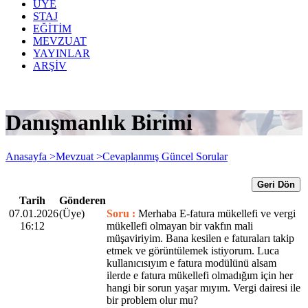
ÜYE
STAJ
EĞİTİM
MEVZUAT
YAYINLAR
ARŞİV
Danışmanlık Birimi
Anasayfa >
Mevzuat >
Cevaplanmış Güncel Sorular
Geri Dön
Tarih
Gönderen
07.01.2026
(Üye)
Soru :
Merhaba E-fatura mükellefi ve vergi
16:12
mükellefi olmayan bir vakfın mali
müşaviriyim. Bana kesilen e faturaları takip
etmek ve görüntülemek istiyorum. Luca
kullanıcısıyım e fatura modülünü alsam
ilerde e fatura mükellefi olmadığım için her
hangi bir sorun yaşar mıyım. Vergi dairesi ile
bir problem olur mu?