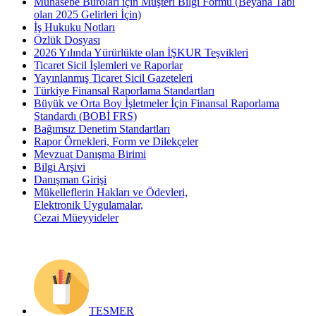
Muhasebe Büroları için Müşteri Bilgi Formu (Beyana Tabi
olan 2025 Gelirleri İçin)
İş Hukuku Notları
Özlük Dosyası
2026 Yılında Yürürlükte olan İŞKUR Teşvikleri
Ticaret Sicil İşlemleri ve Raporlar
Yayınlanmış Ticaret Sicil Gazeteleri
Türkiye Finansal Raporlama Standartları
Büyük ve Orta Boy İşletmeler İçin Finansal Raporlama
Standardı (BOBİ FRS)
Bağımsız Denetim Standartları
Rapor Örnekleri, Form ve Dilekçeler
Mevzuat Danışma Birimi
Bilgi Arşivi
Danışman Girişi
Mükelleflerin Hakları ve Ödevleri,
Elektronik Uygulamalar,
Cezai Müeyyideler
TESMER