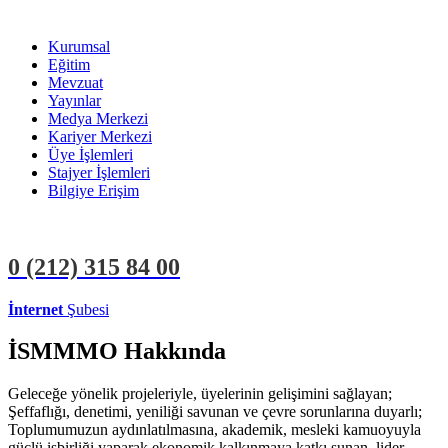
Kurumsal
Eğitim
Mevzuat
Yayınlar
Medya Merkezi
Kariyer Merkezi
Üye İşlemleri
Stajyer İşlemleri
Bilgiye Erişim
0 (212)
315 84 00
İnternet
Şubesi
ÜYE İŞLEMLERİ
STAJYER İŞLEMLERİ
İSMMMO Hakkında
Geleceğe yönelik projeleriyle, üyelerinin gelişimini sağlayan;
Şeffaflığı, denetimi, yeniliği savunan ve çevre sorunlarına duyarlı;
Toplumumuzun aydınlatılmasına, akademik, mesleki kamuoyuyla
güçlü işbirliği yaparak ekonomik kalkınmaya katkı sunan, lider