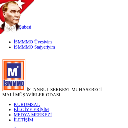
TR
|
EN
İnternet
Şubesi
İSMMMO Üyesiyim
İSMMMO Stajyeriyim
İSTANBUL SERBEST MUHASEBECİ
MALİ MÜŞAVİRLER ODASI
KURUMSAL
BİLGİYE ERİŞİM
MEDYA MERKEZİ
İLETİŞİM