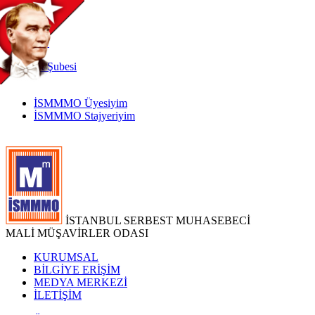
TR
|
EN
İnternet
Şubesi
İSMMMO Üyesiyim
İSMMMO Stajyeriyim
İSTANBUL SERBEST MUHASEBECİ
MALİ MÜŞAVİRLER ODASI
KURUMSAL
BİLGİYE ERİŞİM
MEDYA MERKEZİ
İLETİŞİM