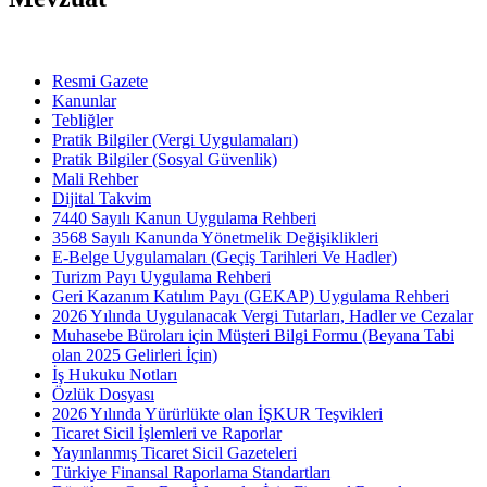
Resmi Gazete
Kanunlar
Tebliğler
Pratik Bilgiler (Vergi Uygulamaları)
Pratik Bilgiler (Sosyal Güvenlik)
Mali Rehber
Dijital Takvim
7440 Sayılı Kanun Uygulama Rehberi
3568 Sayılı Kanunda Yönetmelik Değişiklikleri
E-Belge Uygulamaları (Geçiş Tarihleri Ve Hadler)
Turizm Payı Uygulama Rehberi
Geri Kazanım Katılım Payı (GEKAP) Uygulama Rehberi
2026 Yılında Uygulanacak Vergi Tutarları, Hadler ve Cezalar
Muhasebe Büroları için Müşteri Bilgi Formu (Beyana Tabi
olan 2025 Gelirleri İçin)
İş Hukuku Notları
Özlük Dosyası
2026 Yılında Yürürlükte olan İŞKUR Teşvikleri
Ticaret Sicil İşlemleri ve Raporlar
Yayınlanmış Ticaret Sicil Gazeteleri
Türkiye Finansal Raporlama Standartları