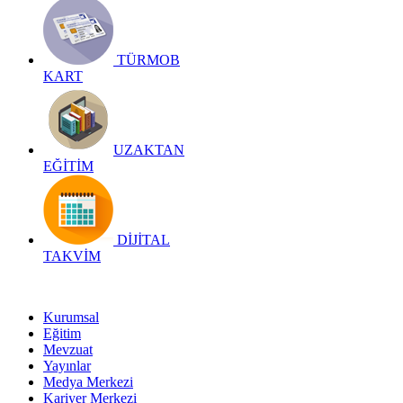
TÜRMOB
KART
UZAKTAN
EĞİTİM
DİJİTAL
TAKVİM
Kurumsal
Eğitim
Mevzuat
Yayınlar
Medya Merkezi
Kariyer Merkezi