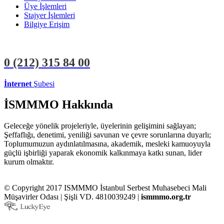
Üye İşlemleri
Stajyer İşlemleri
Bilgiye Erişim
0 (212)
315 84 00
İnternet
Şubesi
ÜYE İŞLEMLERİ
STAJYER İŞLEMLERİ
İSMMMO Hakkında
Geleceğe yönelik projeleriyle, üyelerinin gelişimini sağlayan;
Şeffaflığı, denetimi, yeniliği savunan ve çevre sorunlarına duyarlı;
Toplumumuzun aydınlatılmasına, akademik, mesleki kamuoyuyla
güçlü işbirliği yaparak ekonomik kalkınmaya katkı sunan, lider
kurum olmaktır.
© Copyright 2017 ISMMMO İstanbul Serbest Muhasebeci Mali
Müşavirler Odası | Şişli VD. 4810039249 |
ismmmo.org.tr