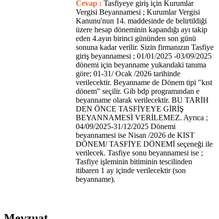
Cevap :
Tasfiyeye giriş için Kurumlar
Vergisi Beyannamesi ; Kurumlar Vergisi
Kanunu'nun 14. maddesinde de belirtildiği
üzere hesap döneminin kapandığı ayı takip
eden 4.ayın birinci gününden son günü
sonuna kadar verilir. Sizin firmanızın Tasfiye
giriş beyannamesi ; 01/01/2025 -03/09/2025
dönemi için beyanname yukarıdaki tanıma
göre; 01-31/ Ocak /2026 tarihinde
verilecektir. Beyanname de Dönem tipi "kıst
dönem" seçilir. Gib bdp programından e
beyanname olarak verilecektir. BU TARİH
DEN ÖNCE TASFİYEYE GİRİŞ
BEYANNAMESİ VERİLEMEZ. Ayrıca ;
04/09/2025-31/12/2025 Dönemi
beyannamesi ise Nisan /2026 de KIST
DÖNEM/ TASFİYE DÖNEMİ seçeneği ile
verilecek. Tasfiye sonu beyannamesi ise ;
Tasfiye işleminin bitiminin tescilinden
itibaren 1 ay içinde verilecektir (son
beyanname).
Mevzuat