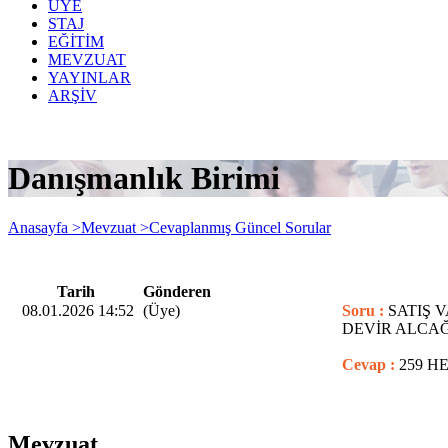
ÜYE
STAJ
EĞİTİM
MEVZUAT
YAYINLAR
ARŞİV
Danışmanlık Birimi
Anasayfa >
Mevzuat >
Cevaplanmış Güncel Sorular
Tarih
Gönderen
08.01.2026 14:52
(Üye)
Soru :
SATIŞ 
DEVİR ALCAĞ
Cevap :
259 H
Mevzuat