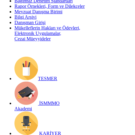
Bağımsız Denetim Standartları
Rapor Örnekleri, Form ve Dilekçeler
Mevzuat Danışma Birimi
Bilgi Arşivi
Danışman Girişi
Mükelleflerin Hakları ve Ödevleri,
Elektronik Uygulamalar,
Cezai Müeyyideler
TESMER
İSMMMO
Akademi
KARİYER