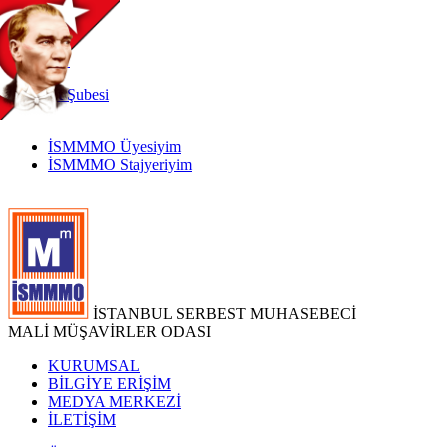
TR
|
EN
İnternet
Şubesi
İSMMMO Üyesiyim
İSMMMO Stajyeriyim
İSTANBUL SERBEST MUHASEBECİ
MALİ MÜŞAVİRLER ODASI
KURUMSAL
BİLGİYE ERİŞİM
MEDYA MERKEZİ
İLETİŞİM