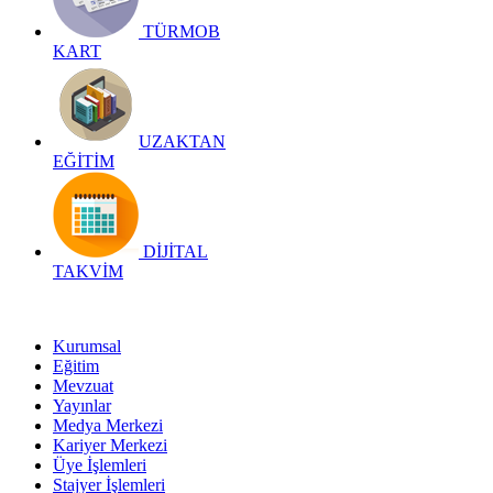
TÜRMOB
KART
UZAKTAN
EĞİTİM
DİJİTAL
TAKVİM
Kurumsal
Eğitim
Mevzuat
Yayınlar
Medya Merkezi
Kariyer Merkezi
Üye İşlemleri
Stajyer İşlemleri