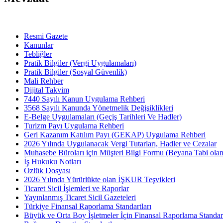
Resmi Gazete
Kanunlar
Tebliğler
Pratik Bilgiler (Vergi Uygulamaları)
Pratik Bilgiler (Sosyal Güvenlik)
Mali Rehber
Dijital Takvim
7440 Sayılı Kanun Uygulama Rehberi
3568 Sayılı Kanunda Yönetmelik Değişiklikleri
E-Belge Uygulamaları (Geçiş Tarihleri Ve Hadler)
Turizm Payı Uygulama Rehberi
Geri Kazanım Katılım Payı (GEKAP) Uygulama Rehberi
2026 Yılında Uygulanacak Vergi Tutarları, Hadler ve Cezalar
Muhasebe Büroları için Müşteri Bilgi Formu (Beyana Tabi olan 
İş Hukuku Notları
Özlük Dosyası
2026 Yılında Yürürlükte olan İŞKUR Teşvikleri
Ticaret Sicil İşlemleri ve Raporlar
Yayınlanmış Ticaret Sicil Gazeteleri
Türkiye Finansal Raporlama Standartları
Büyük ve Orta Boy İşletmeler İçin Finansal Raporlama Stand