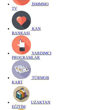
İSMMMO
TV
KAN
BANKASI
YARDIMCI
PROGRAMLAR
TÜRMOB
KART
UZAKTAN
EĞİTİM