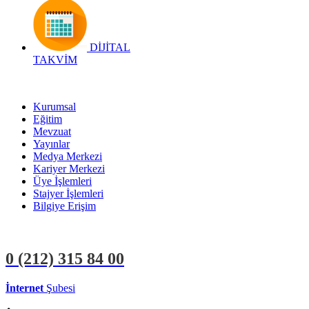
DİJİTAL
TAKVİM
Kurumsal
Eğitim
Mevzuat
Yayınlar
Medya Merkezi
Kariyer Merkezi
Üye İşlemleri
Stajyer İşlemleri
Bilgiye Erişim
0 (212)
315 84 00
İnternet
Şubesi
ÜYE İŞLEMLERİ
STAJYER İŞLEMLERİ