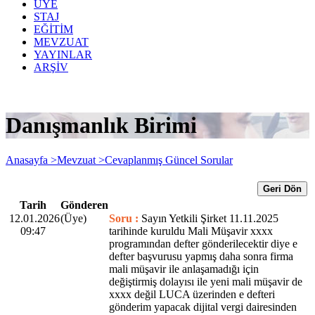
ÜYE
STAJ
EĞİTİM
MEVZUAT
YAYINLAR
ARŞİV
Danışmanlık Birimi
Anasayfa >
Mevzuat >
Cevaplanmış Güncel Sorular
Geri Dön
Tarih
Gönderen
12.01.2026
(Üye)
Soru :
Sayın Yetkili Şirket 11.11.2025
09:47
tarihinde kuruldu Mali Müşavir xxxx
programından defter gönderilecektir diye e
defter başvurusu yapmış daha sonra firma
mali müşavir ile anlaşamadığı için
değiştirmiş dolayısı ile yeni mali müşavir de
xxxx değil LUCA üzerinden e defteri
gönderim yapacak dijital vergi dairesinden