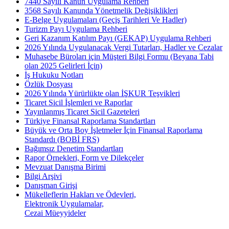
7440 Sayılı Kanun Uygulama Rehberi
3568 Sayılı Kanunda Yönetmelik Değişiklikleri
E-Belge Uygulamaları (Geçiş Tarihleri Ve Hadler)
Turizm Payı Uygulama Rehberi
Geri Kazanım Katılım Payı (GEKAP) Uygulama Rehberi
2026 Yılında Uygulanacak Vergi Tutarları, Hadler ve Cezalar
Muhasebe Büroları için Müşteri Bilgi Formu (Beyana Tabi
olan 2025 Gelirleri İçin)
İş Hukuku Notları
Özlük Dosyası
2026 Yılında Yürürlükte olan İŞKUR Teşvikleri
Ticaret Sicil İşlemleri ve Raporlar
Yayınlanmış Ticaret Sicil Gazeteleri
Türkiye Finansal Raporlama Standartları
Büyük ve Orta Boy İşletmeler İçin Finansal Raporlama
Standardı (BOBİ FRS)
Bağımsız Denetim Standartları
Rapor Örnekleri, Form ve Dilekçeler
Mevzuat Danışma Birimi
Bilgi Arşivi
Danışman Girişi
Mükelleflerin Hakları ve Ödevleri,
Elektronik Uygulamalar,
Cezai Müeyyideler