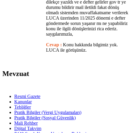
dilekçe yazıldı ve e defter gelirler gov tr ye
durumu bildirir mail iletildi fakat dönüş
olmadı sistemden muvaffakatname verilerek
LUCA üzerinden 11/2025 dönemi e defter
göndermede sorun yaşanır mı ne yapabiliriz
konu ile ilgili dönüşlerinizi rica ederiz.
saygılarımızla,
Cevap :
Konu hakkında bilgimiz yok.
LUCA ile görüşünüz.
Mevzuat
Resmi Gazete
Kanunlar
Tebliğler
Pratik Bilgiler (Vergi Uygulamaları)
Pratik Bilgiler (Sosyal Güvenlik)
Mali Rehber
Dijital Takvim