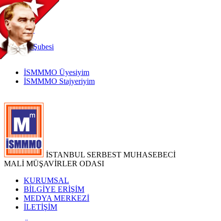
TR
|
EN
İnternet
Şubesi
İSMMMO Üyesiyim
İSMMMO Stajyeriyim
İSTANBUL SERBEST MUHASEBECİ
MALİ MÜŞAVİRLER ODASI
KURUMSAL
BİLGİYE ERİŞİM
MEDYA MERKEZİ
İLETİŞİM