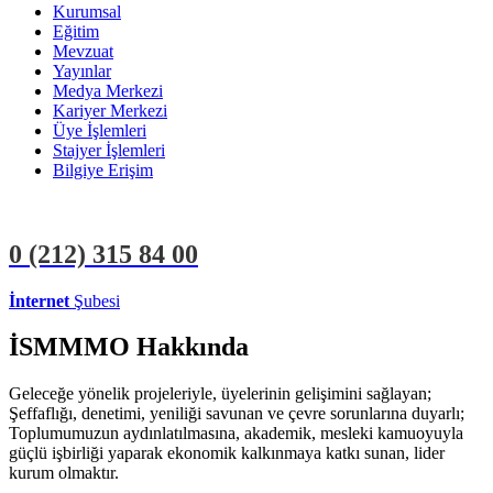
Kurumsal
Eğitim
Mevzuat
Yayınlar
Medya Merkezi
Kariyer Merkezi
Üye İşlemleri
Stajyer İşlemleri
Bilgiye Erişim
0 (212)
315 84 00
İnternet
Şubesi
ÜYE İŞLEMLERİ
STAJYER İŞLEMLERİ
İSMMMO Hakkında
Geleceğe yönelik projeleriyle, üyelerinin gelişimini sağlayan;
Şeffaflığı, denetimi, yeniliği savunan ve çevre sorunlarına duyarlı;
Toplumumuzun aydınlatılmasına, akademik, mesleki kamuoyuyla
güçlü işbirliği yaparak ekonomik kalkınmaya katkı sunan, lider
kurum olmaktır.