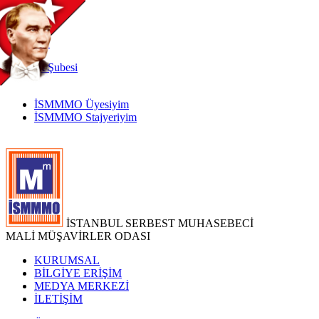
TR
|
EN
İnternet
Şubesi
İSMMMO Üyesiyim
İSMMMO Stajyeriyim
İSTANBUL SERBEST MUHASEBECİ
MALİ MÜŞAVİRLER ODASI
KURUMSAL
BİLGİYE ERİŞİM
MEDYA MERKEZİ
İLETİŞİM