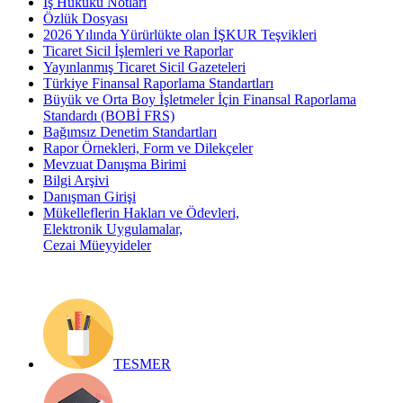
İş Hukuku Notları
Özlük Dosyası
2026 Yılında Yürürlükte olan İŞKUR Teşvikleri
Ticaret Sicil İşlemleri ve Raporlar
Yayınlanmış Ticaret Sicil Gazeteleri
Türkiye Finansal Raporlama Standartları
Büyük ve Orta Boy İşletmeler İçin Finansal Raporlama
Standardı (BOBİ FRS)
Bağımsız Denetim Standartları
Rapor Örnekleri, Form ve Dilekçeler
Mevzuat Danışma Birimi
Bilgi Arşivi
Danışman Girişi
Mükelleflerin Hakları ve Ödevleri,
Elektronik Uygulamalar,
Cezai Müeyyideler
TESMER