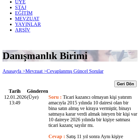
ÜYE
STAJ
EĞİTİM
MEVZUAT
YAYINLAR
ARŞİV
Danışmanlık Birimi
Anasayfa >
Mevzuat >
Cevaplanmış Güncel Sorular
Geri Dön
Tarih
Gönderen
12.01.2026
(Üye)
Soru :
Ticari kazancı olmayan kişi yatırım
13:49
amacıyla 2015 yılında 10 dairesi olan bir
bina satın almış ve kiraya vermiştir, binayı
satmaya karar verdi almak isteyen bir kişi var
10 daireye 2026 yılında bir kişiye satması
ticari kazanç sayılır mı.
Cevap :
Satış 11 yıl sonra Aynı kişiye