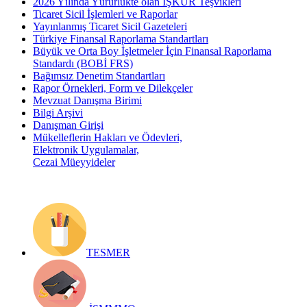
2026 Yılında Yürürlükte olan İŞKUR Teşvikleri
Ticaret Sicil İşlemleri ve Raporlar
Yayınlanmış Ticaret Sicil Gazeteleri
Türkiye Finansal Raporlama Standartları
Büyük ve Orta Boy İşletmeler İçin Finansal Raporlama
Standardı (BOBİ FRS)
Bağımsız Denetim Standartları
Rapor Örnekleri, Form ve Dilekçeler
Mevzuat Danışma Birimi
Bilgi Arşivi
Danışman Girişi
Mükelleflerin Hakları ve Ödevleri,
Elektronik Uygulamalar,
Cezai Müeyyideler
TESMER