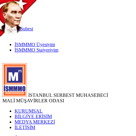
TR
|
EN
İnternet
Şubesi
İSMMMO Üyesiyim
İSMMMO Stajyeriyim
İSTANBUL SERBEST MUHASEBECİ
MALİ MÜŞAVİRLER ODASI
KURUMSAL
BİLGİYE ERİŞİM
MEDYA MERKEZİ
İLETİŞİM