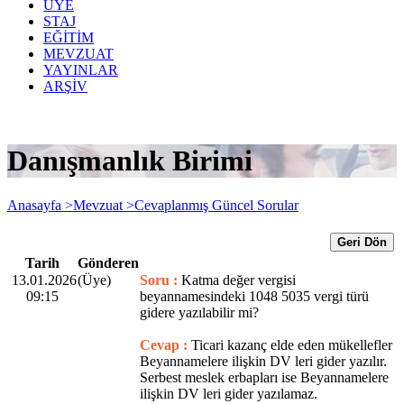
ÜYE
STAJ
EĞİTİM
MEVZUAT
YAYINLAR
ARŞİV
Danışmanlık Birimi
Anasayfa >
Mevzuat >
Cevaplanmış Güncel Sorular
Geri Dön
Tarih
Gönderen
13.01.2026
(Üye)
Soru :
Katma değer vergisi
09:15
beyannamesindeki 1048 5035 vergi türü
gidere yazılabilir mi?
Cevap :
Ticari kazanç elde eden mükellefler
Beyannamelere ilişkin DV leri gider yazılır.
Serbest meslek erbapları ise Beyannamelere
ilişkin DV leri gider yazılamaz.