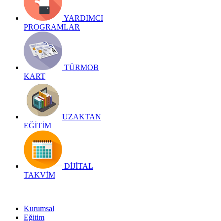
YARDIMCI
PROGRAMLAR
TÜRMOB
KART
UZAKTAN
EĞİTİM
DİJİTAL
TAKVİM
Kurumsal
Eğitim