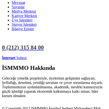
Mevzuat
Yayınlar
Medya Merkezi
Kariyer Merkezi
Üye İşlemleri
Stajyer İşlemleri
Bilgiye Erişim
0 (212)
315 84 00
İnternet
Şubesi
ÜYE İŞLEMLERİ
STAJYER İŞLEMLERİ
İSMMMO Hakkında
Geleceğe yönelik projeleriyle, üyelerinin gelişimini sağlayan;
Şeffaflığı, denetimi, yeniliği savunan ve çevre sorunlarına duyarlı;
Toplumumuzun aydınlatılmasına, akademik, mesleki kamuoyuyla
güçlü işbirliği yaparak ekonomik kalkınmaya katkı sunan, lider
kurum olmaktır.
© Copyright 2017 ISMMMO İstanbul Serbest Muhasebeci Mali