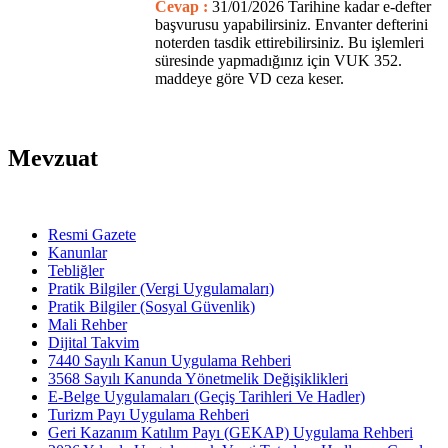
Cevap :
31/01/2026 Tarihine kadar e-defter
başvurusu yapabilirsiniz. Envanter defterini
noterden tasdik ettirebilirsiniz. Bu işlemleri
süresinde yapmadığınız için VUK 352.
maddeye göre VD ceza keser.
Mevzuat
Resmi Gazete
Kanunlar
Tebliğler
Pratik Bilgiler (Vergi Uygulamaları)
Pratik Bilgiler (Sosyal Güvenlik)
Mali Rehber
Dijital Takvim
7440 Sayılı Kanun Uygulama Rehberi
3568 Sayılı Kanunda Yönetmelik Değişiklikleri
E-Belge Uygulamaları (Geçiş Tarihleri Ve Hadler)
Turizm Payı Uygulama Rehberi
Geri Kazanım Katılım Payı (GEKAP) Uygulama Rehberi