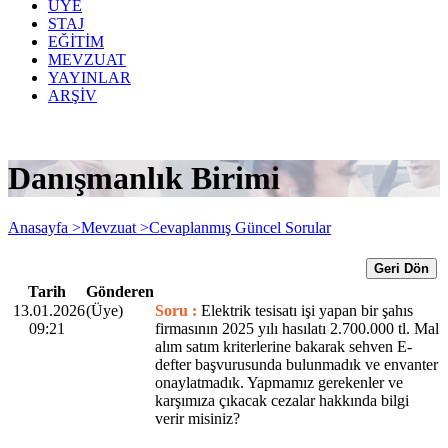
ÜYE
STAJ
EĞİTİM
MEVZUAT
YAYINLAR
ARŞİV
Danışmanlık Birimi
Anasayfa >
Mevzuat >
Cevaplanmış Güncel Sorular
Geri Dön
Tarih
Gönderen
13.01.2026
(Üye)
Soru :
Elektrik tesisatı işi yapan bir şahıs
09:21
firmasının 2025 yılı hasılatı 2.700.000 tl. Mal
alım satım kriterlerine bakarak sehven E-
defter başvurusunda bulunmadık ve envanter
onaylatmadık. Yapmamız gerekenler ve
karşımıza çıkacak cezalar hakkında bilgi
verir misiniz?