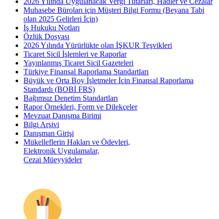
2026 Yılında Uygulanacak Vergi Tutarları, Hadler ve Cezalar
Muhasebe Büroları için Müşteri Bilgi Formu (Beyana Tabi
olan 2025 Gelirleri İçin)
İş Hukuku Notları
Özlük Dosyası
2026 Yılında Yürürlükte olan İŞKUR Teşvikleri
Ticaret Sicil İşlemleri ve Raporlar
Yayınlanmış Ticaret Sicil Gazeteleri
Türkiye Finansal Raporlama Standartları
Büyük ve Orta Boy İşletmeler İçin Finansal Raporlama
Standardı (BOBİ FRS)
Bağımsız Denetim Standartları
Rapor Örnekleri, Form ve Dilekçeler
Mevzuat Danışma Birimi
Bilgi Arşivi
Danışman Girişi
Mükelleflerin Hakları ve Ödevleri,
Elektronik Uygulamalar,
Cezai Müeyyideler