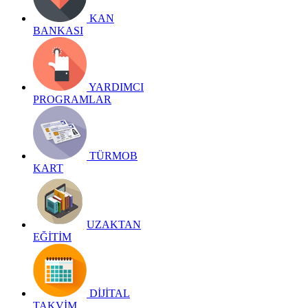
KAN
BANKASI
YARDIMCI
PROGRAMLAR
TÜRMOB
KART
UZAKTAN
EĞİTİM
DİJİTAL
TAKVİM