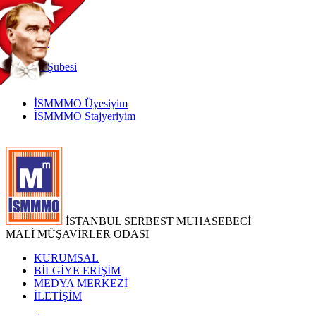
TR
|
EN
İnternet
Şubesi
İSMMMO Üyesiyim
İSMMMO Stajyeriyim
İSTANBUL SERBEST MUHASEBECİ
MALİ MÜŞAVİRLER ODASI
KURUMSAL
BİLGİYE ERİŞİM
MEDYA MERKEZİ
İLETİŞİM