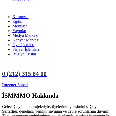
Kurumsal
Eğitim
Mevzuat
Yayınlar
Medya Merkezi
Kariyer Merkezi
Üye İşlemleri
Stajyer İşlemleri
Bilgiye Erişim
0 (212)
315 84 00
İnternet
Şubesi
ÜYE İŞLEMLERİ
STAJYER İŞLEMLERİ
İSMMMO Hakkında
Geleceğe yönelik projeleriyle, üyelerinin gelişimini sağlayan;
Şeffaflığı, denetimi, yeniliği savunan ve çevre sorunlarına duyarlı;
Toplumumuzun aydınlatılmasına, akademik, mesleki kamuoyuyla