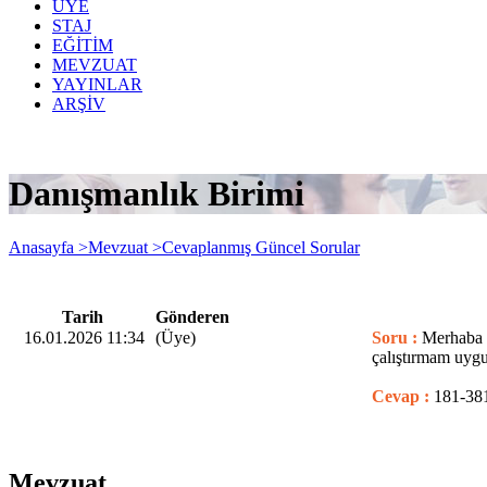
ÜYE
STAJ
EĞİTİM
MEVZUAT
YAYINLAR
ARŞİV
Danışmanlık Birimi
Anasayfa >
Mevzuat >
Cevaplanmış Güncel Sorular
Tarih
Gönderen
16.01.2026 11:34
(Üye)
Soru :
Merhaba S
çalıştırmam uyg
Cevap :
181-381
Mevzuat