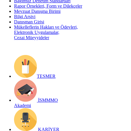
Bağımsız Denetim Standartları
Rapor Örnekleri, Form ve Dilekçeler
Mevzuat Danışma Birimi
Bilgi Arşivi
Danışman Girişi
Mükelleflerin Hakları ve Ödevleri,
Elektronik Uygulamalar,
Cezai Müeyyideler
TESMER
İSMMMO
Akademi
KARİYER