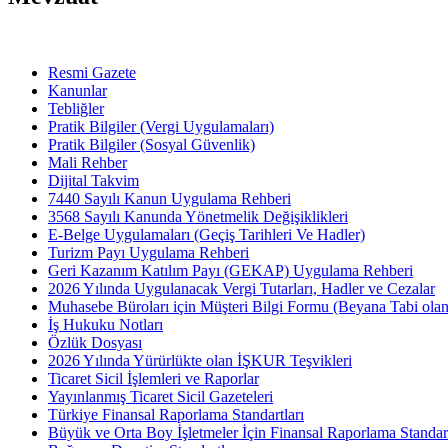
Resmi Gazete
Kanunlar
Tebliğler
Pratik Bilgiler (Vergi Uygulamaları)
Pratik Bilgiler (Sosyal Güvenlik)
Mali Rehber
Dijital Takvim
7440 Sayılı Kanun Uygulama Rehberi
3568 Sayılı Kanunda Yönetmelik Değişiklikleri
E-Belge Uygulamaları (Geçiş Tarihleri Ve Hadler)
Turizm Payı Uygulama Rehberi
Geri Kazanım Katılım Payı (GEKAP) Uygulama Rehberi
2026 Yılında Uygulanacak Vergi Tutarları, Hadler ve Cezalar
Muhasebe Büroları için Müşteri Bilgi Formu (Beyana Tabi olan 
İş Hukuku Notları
Özlük Dosyası
2026 Yılında Yürürlükte olan İŞKUR Teşvikleri
Ticaret Sicil İşlemleri ve Raporlar
Yayınlanmış Ticaret Sicil Gazeteleri
Türkiye Finansal Raporlama Standartları
Büyük ve Orta Boy İşletmeler İçin Finansal Raporlama Stand