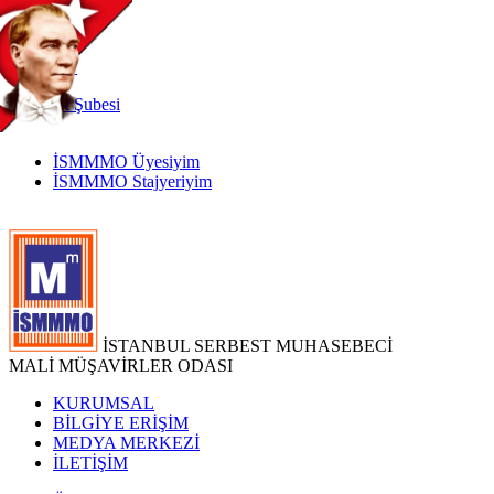
TR
|
EN
İnternet
Şubesi
İSMMMO Üyesiyim
İSMMMO Stajyeriyim
İSTANBUL SERBEST MUHASEBECİ
MALİ MÜŞAVİRLER ODASI
KURUMSAL
BİLGİYE ERİŞİM
MEDYA MERKEZİ
İLETİŞİM