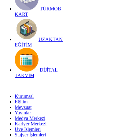
TÜRMOB
KART
UZAKTAN
EĞİTİM
DİJİTAL
TAKVİM
Kurumsal
Eğitim
Mevzuat
Yayınlar
Medya Merkezi
Kariyer Merkezi
Üye İşlemleri
Stajyer İşlemleri